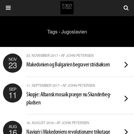
Tags › Jugoslavien
23. NOVEMBER 2017 • AF JOHN PETERSEN
NOV
23
Makedonien og Bulgarien begraver stridsøksen
11. SEPTEMBER 2017 • AF JOHN PETERSEN
SEP
11
Skopje: Albansk mosaik præger nu Skanderbeg-
pladsen
16. AUGUST 2016 • AF JOHN PETERSEN
AUG
16
Navigér i Makedoniens revolutionære trikotage