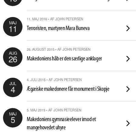
11. MAJ 2016 • AF JOHN PETERSEN
MAJ
11
Terroristen, martyren Mara Buneva
26. AUGUST 2015 • AF JOHN PETERSEN
AUG
26
Makedoniens håb er den særlige anklager
4. JULI 2015 • AF JOHN PETERSEN
JUL
4
Ægæiske makedonere får monument i Skopje
5. MAJ 2015 • AF JOHN PETERSEN
MAJ
5
Makedoniens gymnasieelever imod et
mangehovedet uhyre