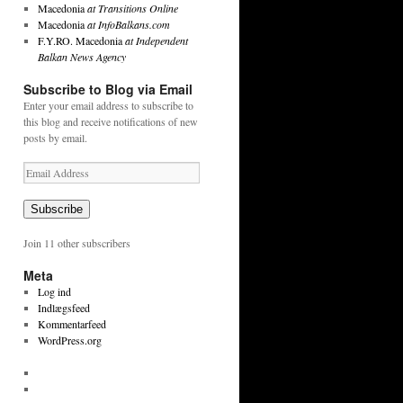
Macedonia
at Transitions Online
Macedonia
at InfoBalkans.com
F.Y.RO. Macedonia
at Independent
Balkan News Agency
Subscribe to Blog via Email
Enter your email address to subscribe to
this blog and receive notifications of new
posts by email.
Email
Address
Subscribe
Join 11 other subscribers
Meta
Log ind
Indlægsfeed
Kommentarfeed
WordPress.org
View
tekstpetersen’s
View