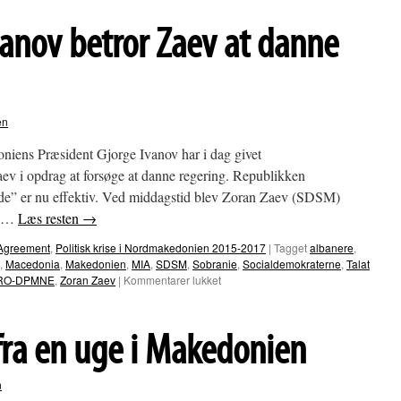
anov betror Zaev at danne
en
niens Præsident Gjorge Ivanov har i dag givet
ev i opdrag at forsøge at danne regering. Republikken
e” er nu effektiv. Ved middagstid blev Zoran Zaev (SDSM)
ne …
Læs resten
→
Agreement
,
Politisk krise i Nordmakedonien 2015-2017
|
Tagget
albanere
,
,
Macedonia
,
Makedonien
,
MIA
,
SDSM
,
Sobranie
,
Socialdemokraterne
,
Talat
til
RO-DPMNE
,
Zoran Zaev
|
Kommentarer lukket
Makedonien:
Ivanov
betror
ra en uge i Makedonien
Zaev
at
danne
n
regering