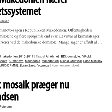
 Makedonien nærer
vil
I
retssystemet
sige
til
jeres
etersen
forsvar?”
umanovo-sagen i Republikken Makedonien. Offentligheden
domstolene og flere spørgsmål end svar. Et virvar af kriminalsager
verserer ved de makedonske domstole. Mange sager er affødt af …
Nordmakedonien 2015-2017
|
Tagget
Ali Ahmeti
,
BDI
,
domstole
,
fYRoM
,
osovo
,
Kumanovo
,
Macedonia
,
Makedonien
,
Nikola Gruevski
,
Saso Mijalkov
,
til
MRO-DPMNE
,
Zoran Zaev
,
Гошинце
|
Kommentarer lukket
Terrordomme
i
Makedonien
k mosaik præger nu
nærer
mistilliden
til
adsen
retssystemet
Petersen