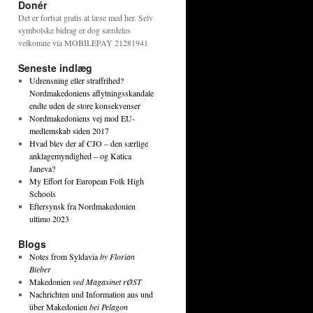
Donér
Det er fortsat gratis at læse med her. Selv
symbolske bidrag er dog særdeles
velkomne via MOBILEPAY 21281941
Seneste indlæg
Udrensning eller straffrihed?
Nordmakedoniens aflytningsskandale
endte uden de store konsekvenser
Nordmakedoniens vej mod EU-
medlemskab siden 2017
Hvad blev der af CJO – den særlige
anklagemyndighed – og Katica
Janeva?
My Effort for European Folk High
Schools
Eftersynsk fra Nordmakedonien
ultimo 2023
Blogs
Notes from Syldavia
by Florian
Bieber
Makedonien
ved Magasinet rØST
Nachrichten und Information aus und
über Makedonien
bei Pelagon