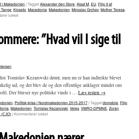
st i Makedonien
|
Tagget
Alexander den Store
,
Alsat M
,
EU
,
Filip II af
 Tange
,
Kjoseto
,
Macedonia
,
Makedonien
,
Miroslav Grchev
,
Mother Teresa
,
til
rer lukket
Alexander
den
Store
ommere: ”Hvad vil I sige til
må
måske
forlade
Skopje
etersen
ist Tomislav Kezarovski dømt, men nu er han indirekte blevet
kelig ud, og det blev de og den offentlige anklager mindet om
ofil. Der blæser nye politiske vinde i …
Læs resten
→
edonien
,
Politisk krise i Nordmakedonien 2015-2017
|
Tagget
domstole
,
Filip
donia
,
Makedonien
,
Tomislav Kezarovski
,
Veles
,
VMRO-DPMNE
,
Zoran
til
 (СЈО)
|
Kommentarer lukket
Kezarovski
til
dommere:
”Hvad