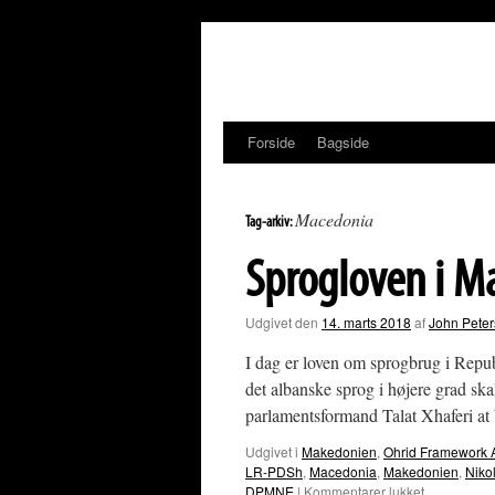
Hop
til
indhold
Forside
Bagside
Macedonia
Tag-arkiv:
Sprogloven i M
Udgivet den
14. marts 2018
af
John Pete
I dag er loven om sprogbrug i Repu
det albanske sprog i højere grad skal
parlamentsformand Talat Xhaferi a
Udgivet i
Makedonien
,
Ohrid Framework 
LR-PDSh
,
Macedonia
,
Makedonien
,
Niko
til
DPMNE
|
Kommentarer lukket