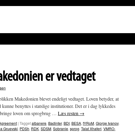
akedonien er vedtaget
rsen
blikken Makedonien blevet endeligt vedtaget. Loven betyder, at
 kunne benyttes i statslige institutioner. Det er i dag lykkedes
t bringe loven om sprogbrug …
Læs resten
→
Agreement
|
Tagget
albanere
,
Badinter
,
BDI
,
BESA
,
fYRoM
,
Gjorge Ivanov
,
la Gruevski
,
PDSh
,
RDK
,
SDSM
,
Sobranie
,
sprog
,
Talat Xhaferi
,
VMRO-