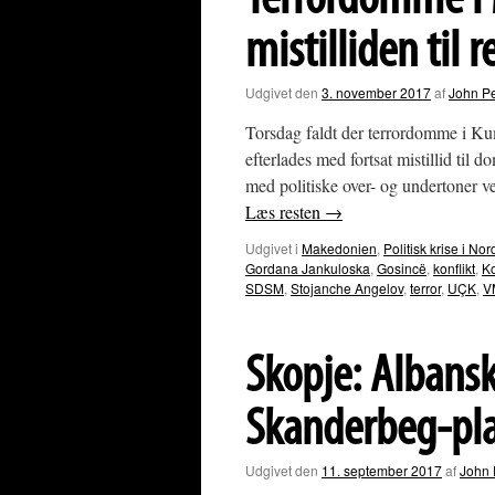
Terrordomme i
mistilliden til 
Udgivet den
3. november 2017
af
John P
Torsdag faldt der terrordomme i K
efterlades med fortsat mistillid til 
med politiske over- og undertoner 
Læs resten
→
Udgivet i
Makedonien
,
Politisk krise i 
Gordana Jankuloska
,
Gosincë
,
konflikt
,
K
SDSM
,
Stojanche Angelov
,
terror
,
UÇK
,
V
Skopje: Albans
Skanderbeg-pl
Udgivet den
11. september 2017
af
John 