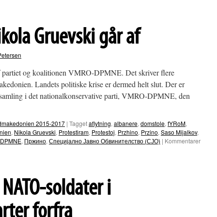
n
kola Gruevski går af
Petersen
af partiet og koalitionen VMRO-DPMNE. Det skriver flere
edonien. Landets politiske krise er dermed helt slut. Der er
forsamling i det nationalkonservative parti, VMRO-DPMNE, den
Nordmakedonien 2015-2017
|
Tagget
aflytning
,
albanere
,
domstole
,
fYRoM
,
nien
,
Nikola Gruevski
,
Protestiram
,
Protestoj
,
Przhino
,
Przino
,
Saso Mijalkov
,
-DPMNE
,
Пржино
,
Специјално Јавно Обвинителство (СЈО)
|
Kommentarer
NATO-soldater i
ter forfra