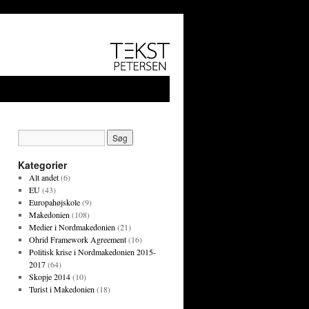
Kategorier
Alt andet
(6)
EU
(43)
Europahøjskole
(9)
Makedonien
(108)
Medier i Nordmakedonien
(21)
Ohrid Framework Agreement
(16)
Politisk krise i Nordmakedonien 2015-
2017
(64)
Skopje 2014
(10)
Turist i Makedonien
(18)