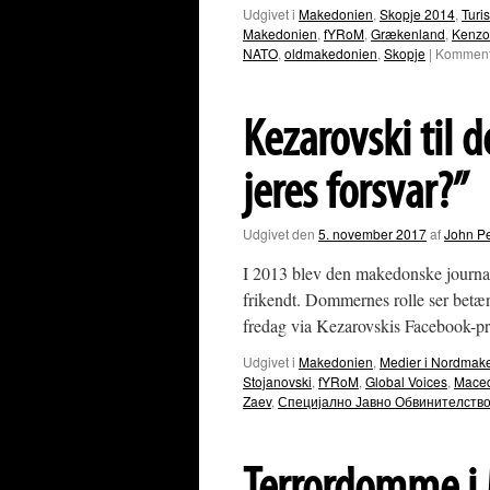
Udgivet i
Makedonien
,
Skopje 2014
,
Turi
Makedonien
,
fYRoM
,
Grækenland
,
Kenzo
NATO
,
oldmakedonien
,
Skopje
|
Kommenta
Kezarovski til d
jeres forsvar?”
Udgivet den
5. november 2017
af
John P
I 2013 blev den makedonske journal
frikendt. Dommernes rolle ser betæn
fredag via Kezarovskis Facebook-pr
Udgivet i
Makedonien
,
Medier i Nordmak
Stojanovski
,
fYRoM
,
Global Voices
,
Mace
Zaev
,
Специјално Јавно Обвинителство