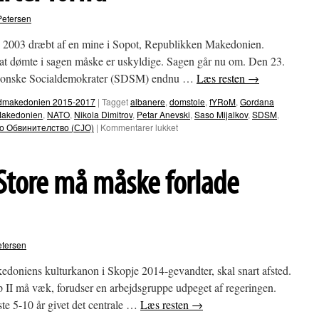
Petersen
i 2003 dræbt af en mine i Sopot, Republikken Makedonien.
 at dømte i sagen måske er uskyldige. Sagen går nu om. Den 23.
kedonske Socialdemokrater (SDSM) endnu …
Læs resten
→
Nordmakedonien 2015-2017
|
Tagget
albanere
,
domstole
,
fYRoM
,
Gordana
akedonien
,
NATO
,
Nikola Dimitrov
,
Petar Anevski
,
Saso Mijalkov
,
SDSM
,
til
о Обвинителство (СЈО)
|
Kommentarer lukket
Sag
om
dræbte
Store må måske forlade
NATO-
soldater
i
Makedonien
starter
forfra
etersen
kedoniens kulturkanon i Skopje 2014-gevandter, skal snart afsted.
p II må væk, forudser en arbejdsgruppe udpeget af regeringen.
ste 5-10 år givet det centrale …
Læs resten
→