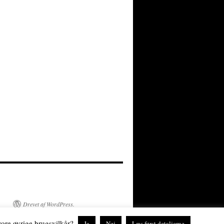
Drevet af WordPress.
 vore øvrige brugsvilkår?
Ja
Nej
Læs først detaljerne