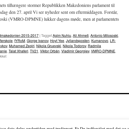
imets tilhængere stormer Republikken Makedoniens parlament til
dag den 27. april Vi ser nyheder sent om eftermiddagen. Forstår,
anoski (VMRO-DPMNE) lukker dagens møde, men at parlamentets
Nordmakedonien 2015-2017
|
Tagget
Agim Nuhiu
,
Ali Ahmeti
,
Antonio Milososki
,
terskole
,
fYRoM
,
Gjorge Ivanov
,
Hoyt Yee
,
Jyllandsposten
,
Kumanovo
,
LR-
avkov
,
Muhamed Zeqiri
,
Nikola Gruevski
,
Nikola Todorov
,
Radmila
anie
,
Talat Xhaferi
,
TV21
,
Viktor Orbán
,
Vladimir Georgiev
,
VMRO-DPMNE
,
til
kket
Dagbogsblade
fra
en
uge
i
Makedonien
isse data deles undertiden med tredjepart. Er De indforstået med det og