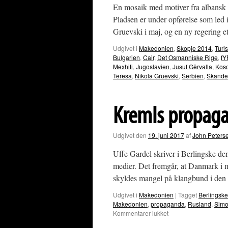
En mosaik med motiver fra albansk n
Pladsen er under opførelse som led
Gruevski i maj, og en ny regering 
Udgivet i
Makedonien
,
Skopje 2014
,
Turi
Bulgarien
,
Cair
,
Det Osmanniske Rige
,
f
Mexhiti
,
Jugoslavien
,
Jusuf Gërvalla
,
Kos
Teresa
,
Nikola Gruevski
,
Serbien
,
Skande
Kremls propag
Udgivet den
19. juni 2017
af
John Peters
Uffe Gardel skriver i Berlingske de
medier. Det fremgår, at Danmark i 
skyldes mangel på klangbund i de
Udgivet i
Makedonien
|
Tagget
Berlingsk
Makedonien
,
propaganda
,
Rusland
,
Simo
til
Kommentarer lukket
Kremls