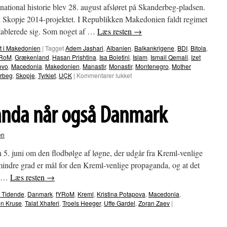
ational historie blev 28. august afsløret på Skanderbeg-pladsen.
 i Skopje 2014-projektet. I Republikken Makedonien faldt regimet
etablerede sig. Som noget af …
Læs resten
→
st i Makedonien
|
Tagget
Adem Jashari
,
Albanien
,
Balkankrigene
,
BDI
,
Bitola
,
YRoM
,
Grækenland
,
Hasan Prishtina
,
Isa Boletini
,
Islam
,
Ismail Qemali
,
Izet
ovo
,
Macedonia
,
Makedonien
,
Manastir
,
Monastir
,
Montenegro
,
Mother
til
rbeg
,
Skopje
,
Tyrkiet
,
UÇK
|
Kommentarer lukket
Skopje:
Albansk
mosaik
anda når også Danmark
præger
nu
Skanderbeg-
en
pladsen
n 5. juni om den flodbølge af løgne, der udgår fra Kreml-venlige
mindre grad er mål for den Kreml-venlige propaganda, og at det
n …
Læs resten
→
e Tidende
,
Danmark
,
fYRoM
,
Kreml
,
Kristina Potapova
,
Macedonia
,
n Kruse
,
Talat Xhaferi
,
Troels Heeger
,
Uffe Gardel
,
Zoran Zaev
|