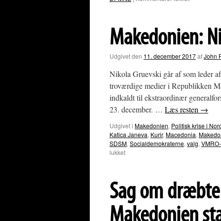
Sprogloven
i
Makedonie
Makedonien: Ni
er
vedtaget
Udgivet den
11. december 2017
af
John 
Nikola Gruevski går af som leder 
troværdige medier i Republikken Mak
indkaldt til ekstraordinær general
23. december. …
Læs resten
→
Udgivet i
Makedonien
,
Politisk krise i 
Katica Janeva
,
Kurir
,
Macedonia
,
Makedo
SDSM
,
Socialdemokraterne
,
valg
,
VMRO
til
lukket
Makedonien:
Nikola
Gruevski
Sag om dræbte 
går
af
Makedonien star