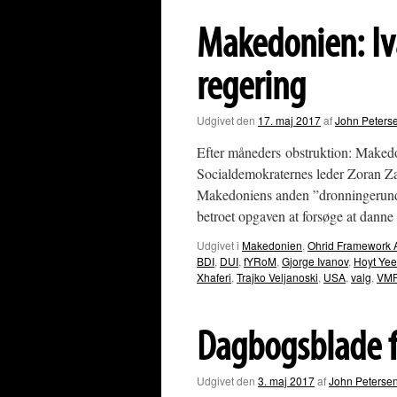
propaganda
når
Makedonien: Iv
også
Danmark
regering
Udgivet den
17. maj 2017
af
John Peters
Efter måneders obstruktion: Makedo
Socialdemokraternes leder Zoran Za
Makedoniens anden ”dronningerund
betroet opgaven at forsøge at dan
Udgivet i
Makedonien
,
Ohrid Framework 
BDI
,
DUI
,
fYRoM
,
Gjorge Ivanov
,
Hoyt Yee
Xhaferi
,
Trajko Veljanoski
,
USA
,
valg
,
VM
Dagbogsblade f
Udgivet den
3. maj 2017
af
John Peterse