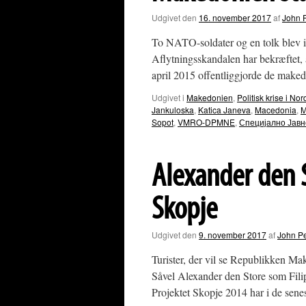
Udgivet den
16. november 2017
af
John 
To NATO-soldater og en tolk blev 
Aflytningsskandalen har bekræftet,
april 2015 offentliggjorde de ma
Udgivet i
Makedonien
,
Politisk krise i 
Jankuloska
,
Katica Janeva
,
Macedonia
,
M
Sopot
,
VMRO-DPMNE
,
Специјално Јавн
Alexander den 
Skopje
Udgivet den
9. november 2017
af
John P
Turister, der vil se Republikken Ma
Såvel Alexander den Store som Fili
Projektet Skopje 2014 har i de sene