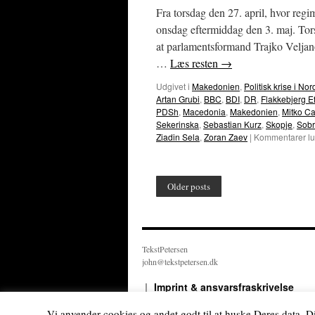
Fra torsdag den 27. april, hvor reg
onsdag eftermiddag den 3. maj. Tors
at parlamentsformand Trajko Velj
…
Læs resten
→
Udgivet i
Makedonien
,
Politisk krise i 
Artan Grubi
,
BBC
,
BDI
,
DR
,
Flakkebjerg Ef
PDSh
,
Macedonia
,
Makedonien
,
Mitko C
Sekerinska
,
Sebastian Kurz
,
Skopje
,
Sobr
Ziadin Sela
,
Zoran Zaev
|
Kommentarer lu
Older posts
TekstPetersen
john@tekstpetersen.dk
Imprint & ansvarsfraskrivelse
Vi anvender cookies og andet godt til at huske Deres data. D