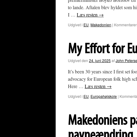
to lande. Aftalen blev hyldet som hi
I …
Læs resten
→
Udgivet i
EU
,
Makedonien
|
Kommentarer 
My Effort for E
Udgivet den
24. juni 2025
af
John Peters
It’s been 30 years since I first set 
advocacy for European folk high sch
Here …
Læs resten
→
Udgivet i
EU
,
Europahøjskole
|
Kommentar
Makedoniens pa
navneændring