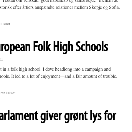
storisk efter årtiers anspændte relationer mellem Skopje og Sofia.
til
lukket
Nordmakedoniens
vej
mod
uropean Folk High Schools
EU-
medlemskab
siden
en
2017
foot in a folk high school. I dove headlong into a campaign and
ools. It led to a lot of enjoyment—and a fair amount of trouble.
til
er lukket
My
Effort
for
rlament giver grønt lys for
European
Folk
High
Schools