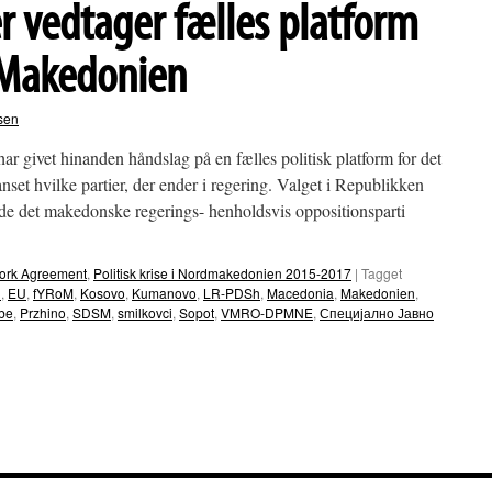
r vedtager fælles platform
 Makedonien
sen
ar givet hinanden håndslag på en fælles politisk platform for det
set hvilke partier, der ender i regering. Valget i Republikken
e det makedonske regerings- henholdsvis oppositionsparti
ork Agreement
,
Politisk krise i Nordmakedonien 2015-2017
|
Tagget
n
,
EU
,
fYRoM
,
Kosovo
,
Kumanovo
,
LR-PDSh
,
Macedonia
,
Makedonien
,
be
,
Przhino
,
SDSM
,
smilkovci
,
Sopot
,
VMRO-DPMNE
,
Специјално Јавно