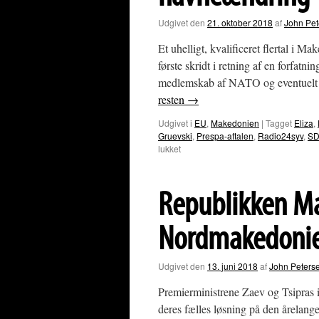
Udgivet den
21. oktober 2018
af
John Pet
Et uhelligt, kvalificeret flertal i M
første skridt i retning af en forfat
medlemskab af NATO og eventuelt 
resten
→
Udgivet i
EU
,
Makedonien
|
Tagget
Eliza
,
Gruevski
,
Prespa-aftalen
,
Radio24syv
,
S
til
lukket
Makedoniens
parlament
giver
Republikken Mak
grønt
lys
for
Nordmakedoni
navneændring
Udgivet den
13. juni 2018
af
John Peters
Premierministrene Zaev og Tsipras i
deres fælles løsning på den årelan