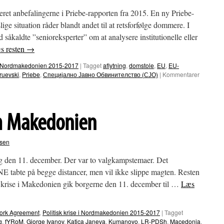
et anbefalingerne i Priebe-rapporten fra 2015. En ny Priebe-
lige situation råder blandt andet til at retsforfølge dommere. I
kaldte ”senioreksperter” om at analysere institutionelle eller
s resten
→
e i Nordmakedonien 2015-2017
|
Tagget
aflytning
,
domstole
,
EU
,
EU-
ruevski
,
Priebe
,
Специјално Јавно Обвинителство (СЈО)
|
Kommentarer
m Makedonien
rsen
 den 11. december. Der var to valgkampstemaer. Det
abte på begge distancer, men vil ikke slippe magten. Resten
isk krise i Makedonien gik borgerne den 11. december til …
Læs
ork Agreement
,
Politisk krise i Nordmakedonien 2015-2017
|
Tagget
g
,
fYRoM
,
Gjorge Ivanov
,
Katica Janeva
,
Kumanovo
,
LR-PDSh
,
Macedonia
,