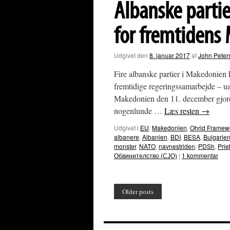
Albanske partie
ordinerer
dannelse
imod
for fremtidens
terror
Udgivet den
8. januar 2017
af
John Peter
Fire albanske partier i Makedonien h
fremtidige regeringssamarbejde – uan
Makedonien den 11. december gjord
nogenlunde …
Læs resten
→
Udgivet i
EU
,
Makedonien
,
Ohrid Framew
albanere
,
Albanien
,
BDI
,
BESA
,
Bulgarie
monster
,
NATO
,
navnestriden
,
PDSh
,
Prie
Обвинителство (СЈО)
|
1 kommentar
Older posts