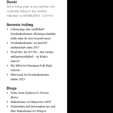
Donér
Det er fortsat gratis at læse med her. Selv
symbolske bidrag er dog særdeles
velkomne via MOBILEPAY 21281941
Seneste indlæg
Udrensning eller straffrihed?
Nordmakedoniens aflytningsskandale
endte uden de store konsekvenser
Nordmakedoniens vej mod EU-
medlemskab siden 2017
Hvad blev der af CJO – den særlige
anklagemyndighed – og Katica
Janeva?
My Effort for European Folk High
Schools
Eftersynsk fra Nordmakedonien
ultimo 2023
Blogs
Notes from Syldavia
by Florian
Bieber
Makedonien
ved Magasinet rØST
Nachrichten und Information aus und
über Makedonien
bei Pelagon