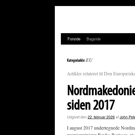
Hop
til
indhold
Forside
Bagside
EU
Kategoriarkiv:
Artikler relateret til Den Europæis
Nordmakedonie
siden 2017
Udgivet den
22. februar 2026
af
John Pet
I august 2017 undertegnede Nordm
premierminister Boyko Borissov en