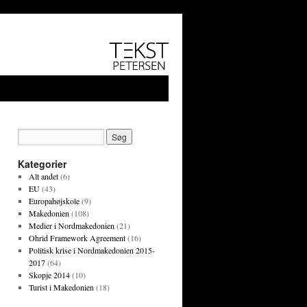
Kategorier
Alt andet
(6)
EU
(43)
Europahøjskole
(9)
Makedonien
(108)
Medier i Nordmakedonien
(21)
Ohrid Framework Agreement
(16)
Politisk krise i Nordmakedonien 2015-
2017
(64)
Skopje 2014
(10)
Turist i Makedonien
(18)