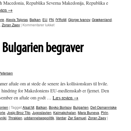
h Macedonia, Republika Severna Makedonija, Republika e
sten
→
ere
,
Alexis Tsipras
,
Balkan
,
EU
,
FN
,
fYRoM
,
Gjorge Ivanov
,
Grækenland
,
til
,
Zoran Zaev
|
Kommentarer lukket
Republikken
Makedonien
bliver
Bulgarien begraver
til
Nordmakedonien
Petersen
r aftale om at stede de senere års kollisionskurs til hvile.
g en hindring for Makedoniens EU-medlemskab er fjernet. Den
november en aftale om godt …
Læs resten
→
donien
|
Tagget
Alsat M
,
Balkan
,
Boyko Borisov
,
Bulgarien
,
Det Osmanniske
orie
,
Josip Broz Tito
,
Jugoslavien
,
Kaimakchalan
,
Mara Buneva
,
Pirin
,
niki
,
Thrakien
,
uddannelsespolitik
,
Vardar
,
Zar Samuel
,
Zoran Zaev
|