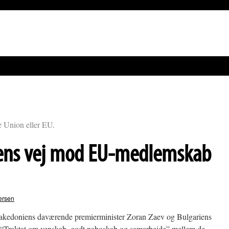
ke Union eller EU.
ns vej mod EU-medlemskab
ersen
akedoniens daværende premierminister Zoran Zaev og Bulgariens
 “Traktat om venskab, godt naboskab og samarbejde” mellem de