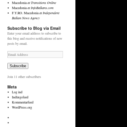
Macedonia
at Transitions Online
Macedonia
at InfoBalkans.com
F.Y.RO. Macedonia
at Independent
Balkan News Agency
Subscribe to Blog via Email
Enter your email address to subscribe to
this blog and receive notifications of new
posts by email.
Email
Address
Subscribe
Join 11 other subscribers
Meta
Log ind
Indlægsfeed
Kommentarfeed
WordPress.org
View
tekstpetersen’s
View