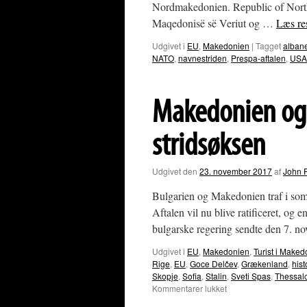
Nordmakedonien. Republic of Nort
Maqedonisë së Veriut og …
Læs re
Udgivet i
EU
,
Makedonien
|
Tagget
alban
NATO
,
navnestriden
,
Prespa-aftalen
,
USA
Makedonien og 
stridsøksen
Udgivet den
23. november 2017
af
John 
Bulgarien og Makedonien traf i somme
Aftalen vil nu blive ratificeret, o
bulgarske regering sendte den 7. 
Udgivet i
EU
,
Makedonien
,
Turist i Make
Rige
,
EU
,
Goce Delčev
,
Grækenland
,
hist
Skopje
,
Sofia
,
Stalin
,
Sveti Spas
,
Thessalo
til
Kommentarer lukket
Makedonien