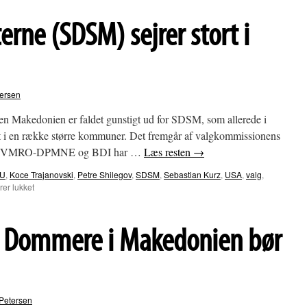
rne (SDSM) sejrer stort i
ersen
 Makedonien er faldet gunstigt ud for SDSM, som allerede i
det i en række større kommuner. Det fremgår af valgkommissionens
 og VMRO-DPMNE og BDI har …
Læs resten
→
U
,
Koce Trajanovski
,
Petre Shilegov
,
SDSM
,
Sebastian Kurz
,
USA
,
valg
,
til
er lukket
Socialdemokraterne
(SDSM)
sejrer
: Dommere i Makedonien bør
stort
i
Makedonien
Petersen