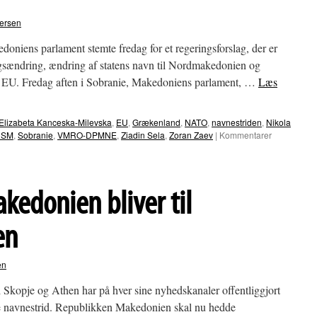
ersen
akedoniens parlament stemte fredag for et regeringsforslag, der er
ningsændring, ændring af statens navn til Nordmakedonien og
EU. Fredag aften i Sobranie, Makedoniens parlament, …
Læs
Elizabeta Kanceska-Milevska
,
EU
,
Grækenland
,
NATO
,
navnestriden
,
Nikola
DSM
,
Sobranie
,
VMRO-DPMNE
,
Ziadin Sela
,
Zoran Zaev
|
Kommentarer
edonien bliver til
en
en
 Skopje og Athen har på hver sine nyhedskanaler offentliggjort
ge navnestrid. Republikken Makedonien skal nu hedde