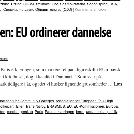
rzhino
,
Przino
,
SDSM
,
smilkovci
,
Socialdemokraterne
,
Sopot
,
sprog
,
USA
,
til
о
,
Специјално Јавно Обвинителство (СЈО)
|
Kommentarer lukket
Stop
vrøvlet
om
en: EU ordinerer dannelse
Makedonien
ersen
Paris-erklæringen, som markerer et paradigmeskift i EUropæisk
n i kridthuset, dog ikke altid i Danmark. ”Som svar på
ark tidligere i år, og idet vi husker lignende grusomheder …
Læs
sociation for Community Colleges
,
Association for European Folk High
olkeparti
,
Ellen Trane Nørby
,
ERASMUS
,
EU
,
EU-Kommissionen
,
Europa
,
den
,
medborgerskab
,
Paris
,
Paris-erklæringen
,
terror
,
uddannelsespolitik
,
: