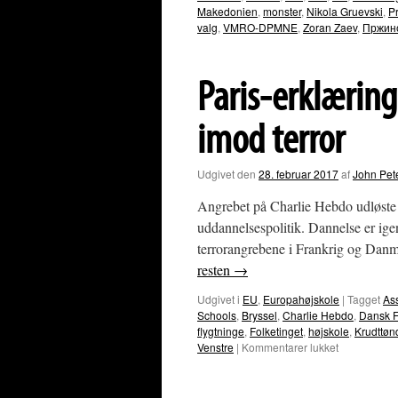
Makedonien
,
monster
,
Nikola Gruevski
,
P
valg
,
VMRO-DPMNE
,
Zoran Zaev
,
Пржин
Paris-erklæring
imod terror
Udgivet den
28. februar 2017
af
John Pet
Angrebet på Charlie Hebdo udløste 
uddannelsespolitik. Dannelse er ige
terrorangrebene i Frankrig og Danm
resten
→
Udgivet i
EU
,
Europahøjskole
|
Tagget
As
Schools
,
Bryssel
,
Charlie Hebdo
,
Dansk F
flygtninge
,
Folketinget
,
højskole
,
Krudttøn
til
Venstre
|
Kommentarer lukket
Paris-
erklæringen
EU