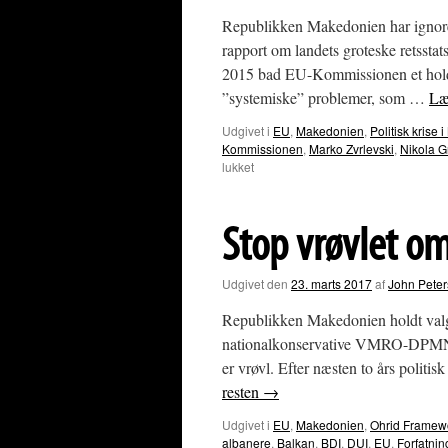
Republikken Makedonien har ignorer
rapport om landets groteske retsstats
2015 bad EU-Kommissionen et hold så
”systemiske” problemer, som …
Læ
Udgivet i
EU
,
Makedonien
,
Politisk kris
Kommissionen
,
Marko Zvrlevski
,
Nikola G
til
lukket
Ekspertgruppe:
Dommere
i
Stop vrøvlet o
Makedonien
bør
retsforfølges
Udgivet den
23. marts 2017
af
John Pete
Republikken Makedonien holdt valg
nationalkonservative VMRO-DPMNE t
er vrøvl. Efter næsten to års polit
resten
→
Udgivet i
EU
,
Makedonien
,
Ohrid Framew
albanere
,
Balkan
,
BDI
,
DUI
,
EU
,
Forfatnin