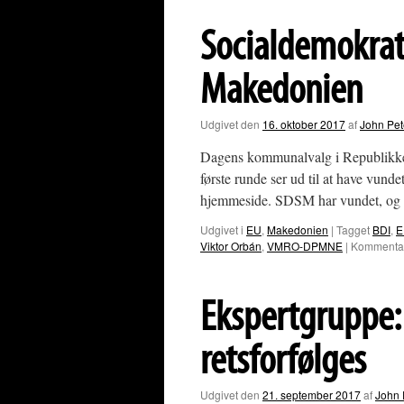
og
Bulgarien
Socialdemokrate
begraver
stridsøksen
Makedonien
Udgivet den
16. oktober 2017
af
John Pet
Dagens kommunalvalg i Republikken
første runde ser ud til at have vun
hjemmeside. SDSM har vundet,
Udgivet i
EU
,
Makedonien
|
Tagget
BDI
,
E
Viktor Orbán
,
VMRO-DPMNE
|
Kommentar
Ekspertgruppe
retsforfølges
Udgivet den
21. september 2017
af
John 