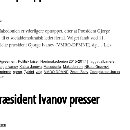
en
akedonien er yderligere optrappet, efter at Præsident Gjorge
il et socialdemokratisk ledet flertal. Valget fandt sted 11.
eddelte præsident Gjorge Ivanov (VMRO-DPMNE) sig …
Læs
Agreement
,
Politisk krise i Nordmakedonien 2015-2017
|
Tagget
albanere
,
orge Ivanov
,
Katica Janeva
,
Macedonia
,
Makedonien
,
Nikola Gruevski
,
raterne
,
sprog
,
Tyrkiet
,
valg
,
VMRO-DPMNE
,
Zoran Zaev
,
Специјално Јавно
til
ket
Præsident
Ivanov
optrapper
æsident Ivanov presser
Makedoniens
krise
rsen