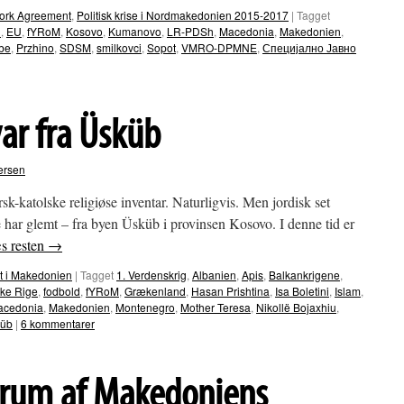
ork Agreement
,
Politisk krise i Nordmakedonien 2015-2017
|
Tagget
n
,
EU
,
fYRoM
,
Kosovo
,
Kumanovo
,
LR-PDSh
,
Macedonia
,
Makedonien
,
be
,
Przhino
,
SDSM
,
smilkovci
,
Sopot
,
VMRO-DPMNE
,
Специјално Јавно
ar fra Üsküb
ersen
sk-katolske religiøse inventar. Naturligvis. Men jordisk set
e har glemt – fra byen Üsküb i provinsen Kosovo. I denne tid er
s resten
→
st i Makedonien
|
Tagget
1. Verdenskrig
,
Albanien
,
Apis
,
Balkankrigene
,
ke Rige
,
fodbold
,
fYRoM
,
Grækenland
,
Hasan Prishtina
,
Isa Boletini
,
Islam
,
acedonia
,
Makedonien
,
Montenegro
,
Mother Teresa
,
Nikollë Bojaxhiu
,
üb
|
6 kommentarer
ntrum af Makedoniens