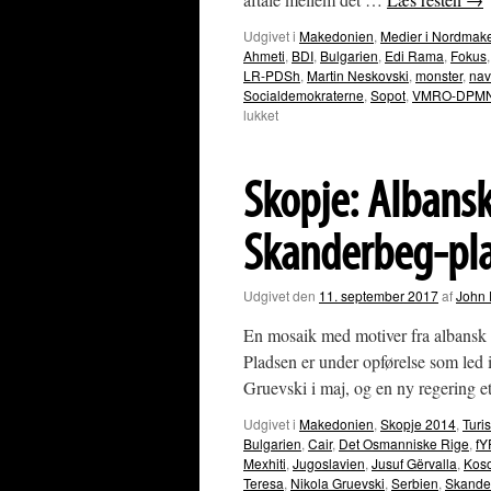
Udgivet i
Makedonien
,
Medier i Nordmak
Ahmeti
,
BDI
,
Bulgarien
,
Edi Rama
,
Fokus
LR-PDSh
,
Martin Neskovski
,
monster
,
nav
Socialdemokraterne
,
Sopot
,
VMRO-DPM
til
lukket
Makedonsk
ugemagasin
spidder
Skopje: Albans
nationalkonservativt-
russisk
narrativ
Skanderbeg-pl
Udgivet den
11. september 2017
af
John 
En mosaik med motiver fra albansk n
Pladsen er under opførelse som led
Gruevski i maj, og en ny regering 
Udgivet i
Makedonien
,
Skopje 2014
,
Turi
Bulgarien
,
Cair
,
Det Osmanniske Rige
,
f
Mexhiti
,
Jugoslavien
,
Jusuf Gërvalla
,
Kos
Teresa
,
Nikola Gruevski
,
Serbien
,
Skande