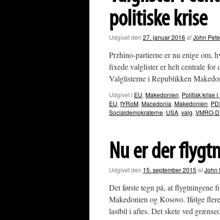
politiske krise
Udgivet den
27. januar 2016
af
John Pete
Przhino-partierne er nu enige om, h
fixede valglister er helt centrale for
Valglisterne i Republikken Makedo
Udgivet i
EU
,
Makedonien
,
Politisk kris
EU
,
fYRoM
,
Macedonia
,
Makedonien
,
PD
Socialdemokraterne
,
USA
,
valg
,
VMRO-
Nu er der flygt
Udgivet den
15. september 2015
af
John 
Det første tegn på, at flygtningene
Makedonien og Kosovo. Ifølge flere 
lastbil i aftes. Det skete ved græ