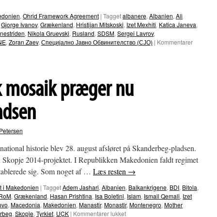
edonien
,
Ohrid Framework Agreement
|
Tagget
albanere
,
Albanien
,
Ali
,
Gjorge Ivanov
,
Grækenland
,
Hristijan Mitskoski
,
Izet Mexhiti
,
Katica Janeva
,
nestriden
,
Nikola Gruevski
,
Rusland
,
SDSM
,
Sergei Lavrov
,
NE
,
Zoran Zaev
,
Специјално Јавно Обвинителство (СЈО)
|
Kommentarer
k mosaik præger nu
adsen
Petersen
ational historie blev 28. august afsløret på Skanderbeg-pladsen.
 i Skopje 2014-projektet. I Republikken Makedonien faldt regimet
etablerede sig. Som noget af …
Læs resten
→
st i Makedonien
|
Tagget
Adem Jashari
,
Albanien
,
Balkankrigene
,
BDI
,
Bitola
,
YRoM
,
Grækenland
,
Hasan Prishtina
,
Isa Boletini
,
Islam
,
Ismail Qemali
,
Izet
ovo
,
Macedonia
,
Makedonien
,
Manastir
,
Monastir
,
Montenegro
,
Mother
til
rbeg
,
Skopje
,
Tyrkiet
,
UÇK
|
Kommentarer lukket