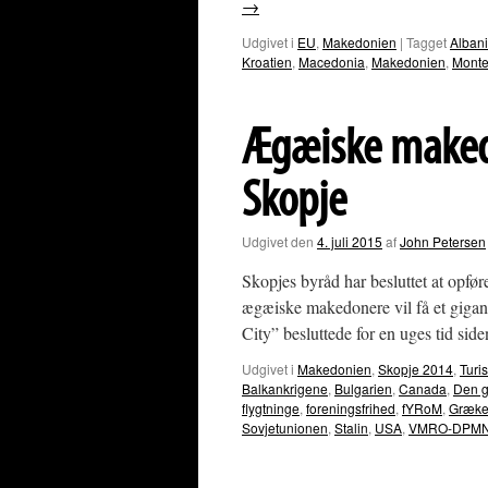
→
Udgivet i
EU
,
Makedonien
|
Tagget
Alban
Kroatien
,
Macedonia
,
Makedonien
,
Monte
Ægæiske maked
Skopje
Udgivet den
4. juli 2015
af
John Petersen
Skopjes byråd har besluttet at opfø
ægæiske makedonere vil få et giga
City” besluttede for en uges tid si
Udgivet i
Makedonien
,
Skopje 2014
,
Turi
Balkankrigene
,
Bulgarien
,
Canada
,
Den g
flygtninge
,
foreningsfrihed
,
fYRoM
,
Græke
Sovjetunionen
,
Stalin
,
USA
,
VMRO-DPM