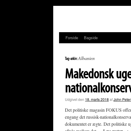
Hop
til
indhold
Forside
Bagside
Albanien
Tag-arkiv:
Makedonsk uge
nationalkonserv
Udgivet den
18. marts 2018
af
John Pete
Det politiske magasin FOKUS offent
engang det russisk-nationalkonserva
dokumentet er ægte. Det politiske 
aftale mellem det …
Læs resten
→