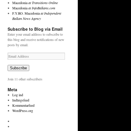
Macedonia
at Transitions Online
Macedonia
at InfoBalkans.com
F.Y.RO. Macedonia
at Independent
Balkan News Agency
Subscribe to Blog via Email
Enter your email address to subscribe to
this blog and receive notifications of new
posts by email.
Email
Address
Subscribe
Join 11 other subscribers
Meta
Log ind
Indlægsfeed
Kommentarfeed
WordPress.org
View
tekstpetersen’s
View