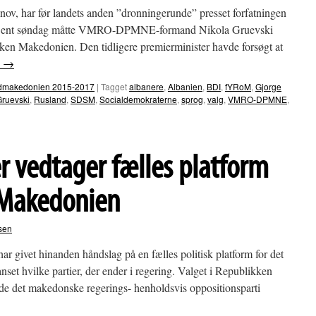
ov, har før landets anden ”dronningerunde” presset forfatningen
 til. Sent søndag måtte VMRO-DPMNE-formand Nikola Gruevski
kken Makedonien. Den tidligere premierminister havde forsøgt at
n
→
Nordmakedonien 2015-2017
|
Tagget
albanere
,
Albanien
,
BDI
,
fYRoM
,
Gjorge
Gruevski
,
Rusland
,
SDSM
,
Socialdemokraterne
,
sprog
,
valg
,
VMRO-DPMNE
,
niens
nt
r vedtager fælles platform
ngen
 Makedonien
sen
ar givet hinanden håndslag på en fælles politisk platform for det
set hvilke partier, der ender i regering. Valget i Republikken
e det makedonske regerings- henholdsvis oppositionsparti