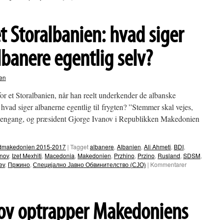
Skopje:
Albansk
mosaik
t Storalbanien: hvad siger
præger
nu
Skanderbeg-
banere egentlig selv?
pladsen
en
for et Storalbanien, når han reelt underkender de albanske
vad siger albanerne egentlig til frygten? ”Stemmer skal vejes,
e engang, og præsident Gjorge Ivanov i Republikken Makedonien
Nordmakedonien 2015-2017
|
Tagget
albanere
,
Albanien
,
Ali Ahmeti
,
BDI
,
anov
,
Izet Mexhiti
,
Macedonia
,
Makedonien
,
Przhino
,
Przino
,
Rusland
,
SDSM
,
ev
,
Пржино
,
Специјално Јавно Обвинителство (СЈО)
|
Kommentarer
ov optrapper Makedoniens