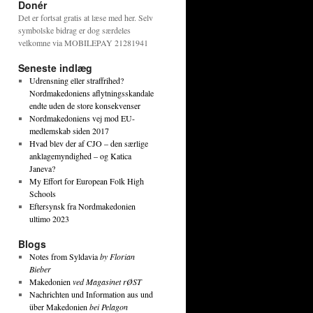
Donér
Det er fortsat gratis at læse med her. Selv
symbolske bidrag er dog særdeles
velkomne via MOBILEPAY 21281941
Seneste indlæg
Udrensning eller straffrihed?
Nordmakedoniens aflytningsskandale
endte uden de store konsekvenser
Nordmakedoniens vej mod EU-
medlemskab siden 2017
Hvad blev der af CJO – den særlige
anklagemyndighed – og Katica
Janeva?
My Effort for European Folk High
Schools
Eftersynsk fra Nordmakedonien
ultimo 2023
Blogs
Notes from Syldavia
by Florian
Bieber
Makedonien
ved Magasinet rØST
Nachrichten und Information aus und
über Makedonien
bei Pelagon