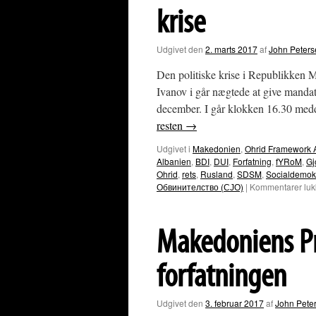
siger
krise
Makedoniens
albanere
egentlig
Udgivet den
2. marts 2017
af
John Peters
selv?
Den politiske krise i Republikken M
Ivanov i går nægtede at give mandat t
december. I går klokken 16.30 m
resten
→
Udgivet i
Makedonien
,
Ohrid Framework 
Albanien
,
BDI
,
DUI
,
Forfatning
,
fYRoM
,
Gj
Ohrid
,
rets
,
Rusland
,
SDSM
,
Socialdemok
Обвинителство (СЈО)
|
Kommentarer luk
Makedoniens Pr
forfatningen
Udgivet den
3. februar 2017
af
John Pete