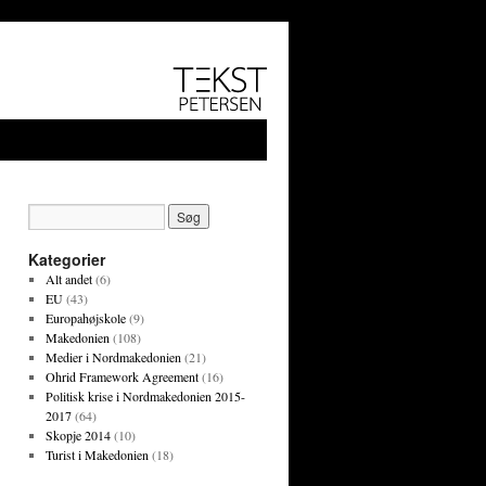
Kategorier
Alt andet
(6)
EU
(43)
Europahøjskole
(9)
Makedonien
(108)
Medier i Nordmakedonien
(21)
Ohrid Framework Agreement
(16)
Politisk krise i Nordmakedonien 2015-
2017
(64)
Skopje 2014
(10)
Turist i Makedonien
(18)