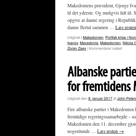
Makedoniens præsident, Gjorge Ivan
til det yderste. Og muligvis lidt
opgive at danne regering i Republi
danne flertal sammen …
Læs reste
Udgivet i
Makedonien
,
Politisk krise i 
Ivanov
,
Macedonia
,
Makedonien
,
Nikola 
til
Zoran Zaev
|
Kommentarer lukket
Makedo
Præside
Ivanov
Albanske partie
presser
forfatni
for fremtidens
Udgivet den
8. januar 2017
af
John Peter
Fire albanske partier i Makedonien h
fremtidige regeringssamarbejde – uan
Makedonien den 11. december gjord
nogenlunde …
Læs resten
→