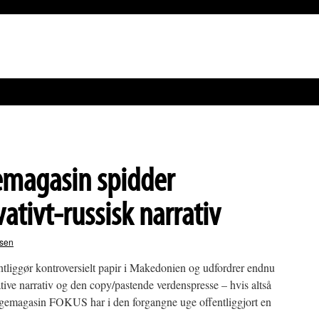
magasin spidder
ativt-russisk narrativ
rsen
liggør kontroversielt papir i Makedonien og udfordrer endnu
tive narrativ og den copy/pastende verdenspresse – hvis altså
ugemagasin FOKUS har i den forgangne uge offentliggjort en