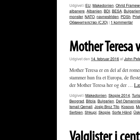
Udgivet i
EU
,
Makedonien
,
Ohrid Framew
albanere
,
Albanien
,
BDI
,
BESA
,
Bulgarie
monster
,
NATO
,
navnestriden
,
PDSh
,
Prie
Обвинителство (СЈО)
|
1 kommentar
Mother Teresa v
Udgivet den
14. februar 2016
af
John Pet
Mother Teresa er en del af det romer
stammer hun fra et Europa, de flest
der Mother Teresa her og der …
Læ
Udgivet i
Makedonien
,
Skopje 2014
,
Turi
Beograd
,
Bitola
,
Bulgarien
,
Det Osmannis
Ismail Qemali
,
Josip Broz Tito
,
Kosovo
,
M
Serbien
,
Shkupi
,
Skopje
,
Sorte Hånd
,
Üsk
Valglister i ce