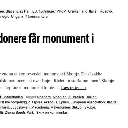
ien
,
Blace
,
Elez Han
,
EU
,
flygtninge
,
fYRoM
,
Grækenland
,
Italien
,
Kosovo
,
negro
,
Ungarn
|
4 kommentarer
onere får monument i
re endnu et kontroversielt monument i Skopje. De såkaldte
ntisk monument, skriver Lajm. Rådet for storkommunen ”Skopje
den at opføre et monument for de …
Læs resten
→
st i Makedonien
|
Tagget
albanere
,
Albanien
,
Australien
,
Balkan
,
ræske borgerkrig
,
diaspora
,
eksodus
,
Epirus
,
European Association Statute
,
nland
,
Jugoslavien
,
Macedonia
,
Makedonien
,
Shkupi
,
Skopje
,
NE
,
Zhena Borets Park
|
Skriv en kommentar