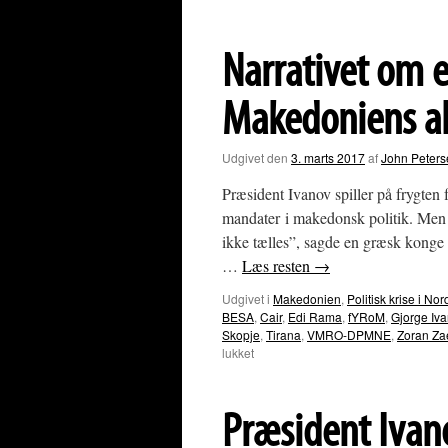
Narrativet om e
Makedoniens al
Udgivet den
3. marts 2017
af
John Peters
Præsident Ivanov spiller på frygten 
mandater i makedonsk politik. Men h
ikke tælles”, sagde en græsk kong
…
Læs resten
→
Udgivet i
Makedonien
,
Politisk krise i 
BESA
,
Cair
,
Edi Rama
,
fYRoM
,
Gjorge Iv
Skopje
,
Tirana
,
VMRO-DPMNE
,
Zoran Za
til
lukket
Narrativet
om
et
Præsident Ivan
Storalbanien:
hvad