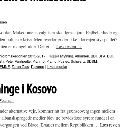
rsen
vordan Makedoniens valglister skal føres ajour. Fejlbehæftede og
 den politiske krise. Men hvorfor er der ikke i forvejen styr på det?
nien er mangelfulde. Det er …
Læs resten
→
e i Nordmakedonien 2015-2017
|
Tagget
aflytning
,
Albanien
,
BDI
,
DPA
,
DUI
,
Sh
,
Peter Vanhoutte
,
Przhino
,
Przino
,
Pustec
,
Schweitz
,
SDSM
,
DPMNE
,
Zoran Zaev
,
Пржино
|
1 kommentar
ninge i Kosovo
Petersen
 finder alternative veje, kommer nu fra grænseovergangen mellem
albansksprogede medier blev tre bevidstløse syrere fundet i en
nseovergangen ved Blace (Блаце) mellem Republikken …
Læs resten