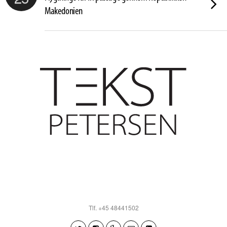
Makedonien
Tlf. +45 48441502