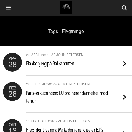
Tags › Flygtninge
28. APRIL 2017 • AF JOHN PETERSEN
APR
28
Flakkebjerg på Balkanruten
28. FEBRUAR 2017 • AF JOHN PETERSEN
FEB
28
Paris-erklæringen: EU ordinerer dannelse imod
terror
13. OKTOBER 2016 • AF JOHN PETERSEN
OKT
13
Præsident Ivanov: Makedoniens krise er EU’s