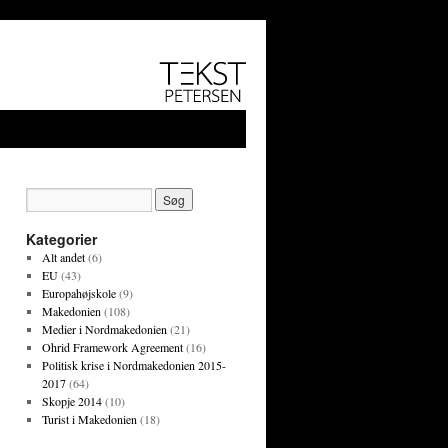
Kategorier
Alt andet
(6)
EU
(43)
Europahøjskole
(9)
Makedonien
(108)
Medier i Nordmakedonien
(21)
Ohrid Framework Agreement
(16)
Politisk krise i Nordmakedonien 2015-
2017
(64)
Skopje 2014
(10)
Turist i Makedonien
(18)