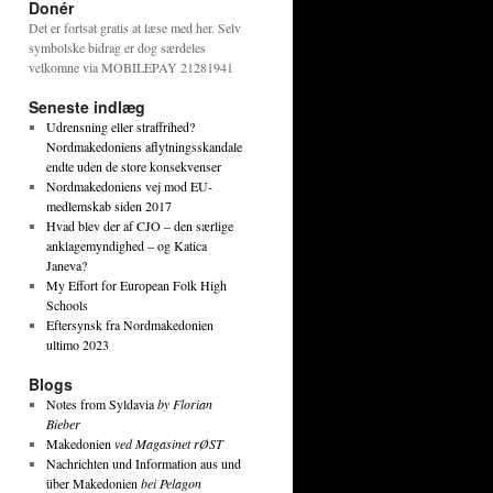
Donér
Det er fortsat gratis at læse med her. Selv
symbolske bidrag er dog særdeles
velkomne via MOBILEPAY 21281941
Seneste indlæg
Udrensning eller straffrihed?
Nordmakedoniens aflytningsskandale
endte uden de store konsekvenser
Nordmakedoniens vej mod EU-
medlemskab siden 2017
Hvad blev der af CJO – den særlige
anklagemyndighed – og Katica
Janeva?
My Effort for European Folk High
Schools
Eftersynsk fra Nordmakedonien
ultimo 2023
Blogs
Notes from Syldavia
by Florian
Bieber
Makedonien
ved Magasinet rØST
Nachrichten und Information aus und
über Makedonien
bei Pelagon