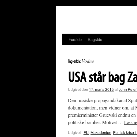
Hop
til
indhold
Forside
Bagside
Vodno
Tag-arkiv:
USA står bag Z
Udgivet den
17. marts 2015
af
John Pete
Den russiske propagandakanal Sputn
dokumentation, men vidner om, at M
premierminister Gruevski endnu en 
politiske bomber. Motivet …
Læs r
Udgivet i
EU
,
Makedonien
,
Politisk kris