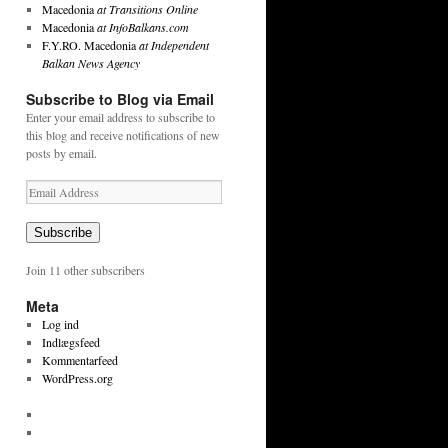
Macedonia
at Transitions Online
Macedonia
at InfoBalkans.com
F.Y.RO. Macedonia
at Independent
Balkan News Agency
Subscribe to Blog via Email
Enter your email address to subscribe to
this blog and receive notifications of new
posts by email.
Email
Address
Subscribe
Join 11 other subscribers
Meta
Log ind
Indlægsfeed
Kommentarfeed
WordPress.org
View
tekstpetersen’s
View