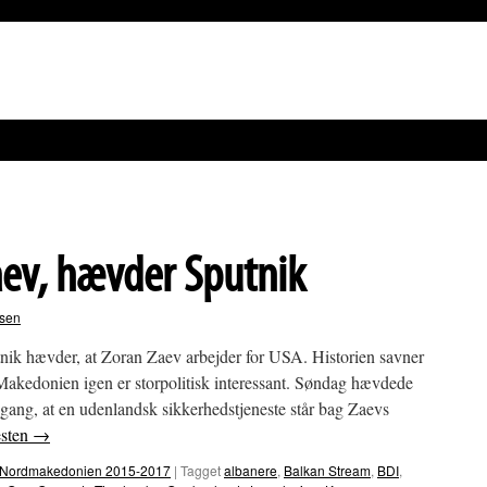
aev, hævder Sputnik
rsen
ik hævder, at Zoran Zaev arbejder for USA. Historien savner
akedonien igen er storpolitisk interessant. Søndag hævdede
gang, at en udenlandsk sikkerhedstjeneste står bag Zaevs
esten
→
e i Nordmakedonien 2015-2017
|
Tagget
albanere
,
Balkan Stream
,
BDI
,