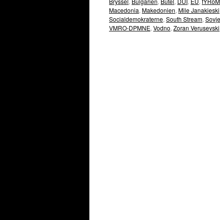
Bryssel
,
Bulgarien
,
Butel
,
DUI
,
EU
,
fYRoM
Macedonia
,
Makedonien
,
Mile Janakieski
Socialdemokraterne
,
South Stream
,
Sovj
VMRO-DPMNE
,
Vodno
,
Zoran Verusevski