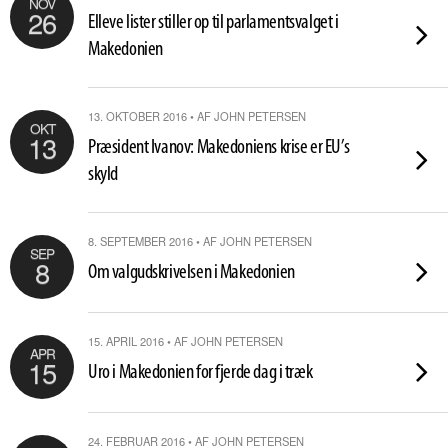
NOV
26
Elleve lister stiller op til parlamentsvalget i
Makedonien
13. OKTOBER 2016 • AF JOHN PETERSEN
OKT
13
Præsident Ivanov: Makedoniens krise er EU’s
skyld
8. SEPTEMBER 2016 • AF JOHN PETERSEN
SEP
8
Om valgudskrivelsen i Makedonien
15. APRIL 2016 • AF JOHN PETERSEN
APR
15
Uro i Makedonien for fjerde dag i træk
24. FEBRUAR 2016 • AF JOHN PETERSEN