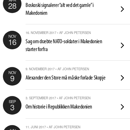
28
Boskoski signalerer “alt ved det gamle” i
Makedonien
16. NOVEMBER 2017 • AF JOHN PETERSEN
NOV
16
Sag om dræbte NATO-soldater i Makedonien
starter forfra
9. NOVEMBER 2017 • AF JOHN PETERSEN
NOV
9
Alexander den Store må måske forlade Skopje
3. SEPTEMBER 2017 • AF JOHN PETERSEN
SEP
3
Om historie i Republikken Makedonien
11. JUNI 2017 • AF JOHN PETERSEN