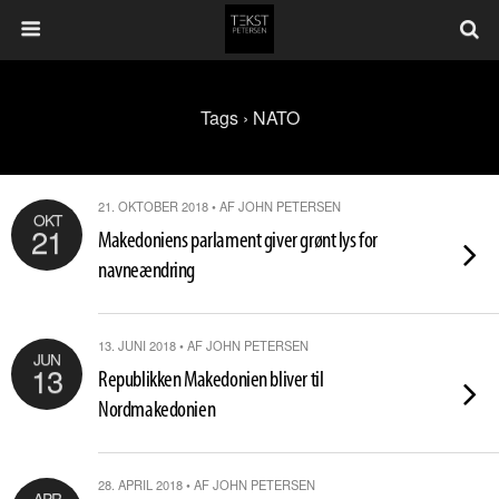
Tags › NATO
21. OKTOBER 2018 • AF JOHN PETERSEN
OKT
21
Makedoniens parlament giver grønt lys for
navneændring
13. JUNI 2018 • AF JOHN PETERSEN
JUN
13
Republikken Makedonien bliver til
Nordmakedonien
28. APRIL 2018 • AF JOHN PETERSEN
APR