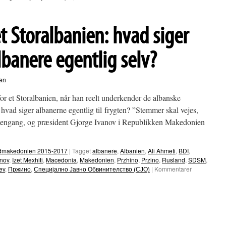
Skopje:
Albansk
mosaik
t Storalbanien: hvad siger
præger
nu
Skanderbeg-
banere egentlig selv?
pladsen
en
for et Storalbanien, når han reelt underkender de albanske
vad siger albanerne egentlig til frygten? ”Stemmer skal vejes,
e engang, og præsident Gjorge Ivanov i Republikken Makedonien
Nordmakedonien 2015-2017
|
Tagget
albanere
,
Albanien
,
Ali Ahmeti
,
BDI
,
anov
,
Izet Mexhiti
,
Macedonia
,
Makedonien
,
Przhino
,
Przino
,
Rusland
,
SDSM
,
ev
,
Пржино
,
Специјално Јавно Обвинителство (СЈО)
|
Kommentarer