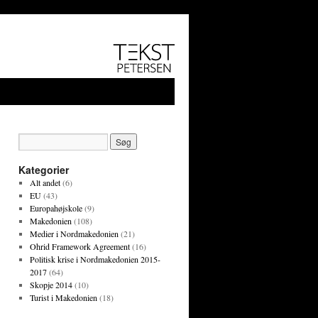
Kategorier
Alt andet
(6)
EU
(43)
Europahøjskole
(9)
Makedonien
(108)
Medier i Nordmakedonien
(21)
Ohrid Framework Agreement
(16)
Politisk krise i Nordmakedonien 2015-
2017
(64)
Skopje 2014
(10)
Turist i Makedonien
(18)