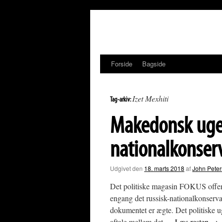
Hop
til
indhold
Forside
Bagside
Izet Mexhiti
Tag-arkiv:
Makedonsk uge
nationalkonserv
Udgivet den
18. marts 2018
af
John Pete
Det politiske magasin FOKUS offent
engang det russisk-nationalkonserva
dokumentet er ægte. Det politiske 
aftale mellem det …
Læs resten
→