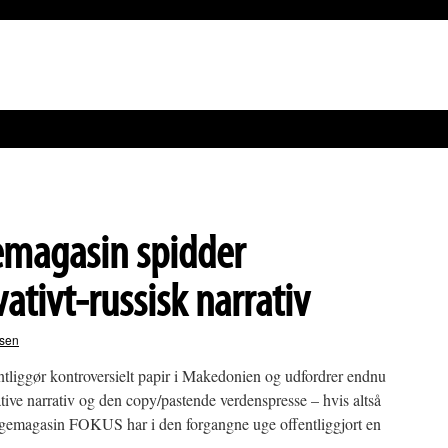
magasin spidder
ativt-russisk narrativ
rsen
liggør kontroversielt papir i Makedonien og udfordrer endnu
tive narrativ og den copy/pastende verdenspresse – hvis altså
ugemagasin FOKUS har i den forgangne uge offentliggjort en