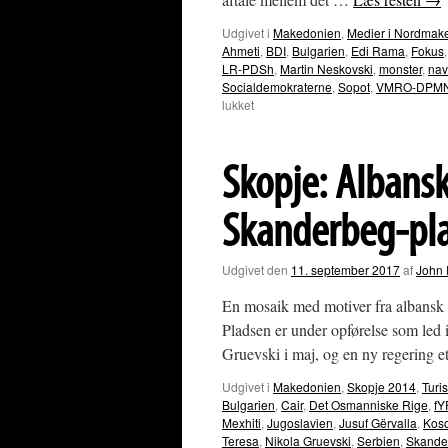
Udgivet i
Makedonien
,
Medier i Nordmak
Ahmeti
,
BDI
,
Bulgarien
,
Edi Rama
,
Fokus
LR-PDSh
,
Martin Neskovski
,
monster
,
nav
Socialdemokraterne
,
Sopot
,
VMRO-DPM
til
lukket
Makedonsk
ugemagasin
spidder
Skopje: Albans
nationalkonservativt-
russisk
narrativ
Skanderbeg-pl
Udgivet den
11. september 2017
af
John 
En mosaik med motiver fra albansk n
Pladsen er under opførelse som led
Gruevski i maj, og en ny regering 
Udgivet i
Makedonien
,
Skopje 2014
,
Turi
Bulgarien
,
Cair
,
Det Osmanniske Rige
,
f
Mexhiti
,
Jugoslavien
,
Jusuf Gërvalla
,
Kos
Teresa
,
Nikola Gruevski
,
Serbien
,
Skande