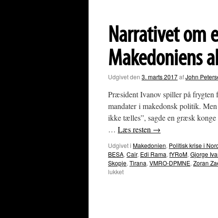
Narrativet om e
Makedoniens al
Udgivet den
3. marts 2017
af
John Peters
Præsident Ivanov spiller på frygten 
mandater i makedonsk politik. Men h
ikke tælles”, sagde en græsk kong
…
Læs resten
→
Udgivet i
Makedonien
,
Politisk krise i 
BESA
,
Cair
,
Edi Rama
,
fYRoM
,
Gjorge Iv
Skopje
,
Tirana
,
VMRO-DPMNE
,
Zoran Za
til
lukket
Narrativet
om
et
Storalbanien:
hvad