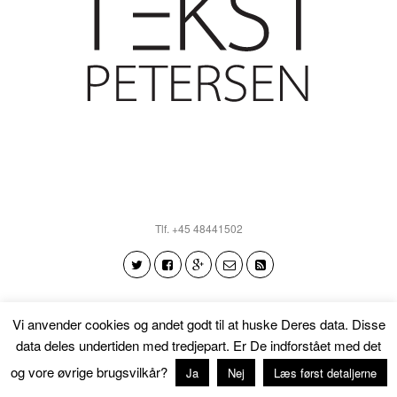
Tlf. +45 48441502
Vi anvender cookies og andet godt til at huske Deres data. Disse
Tilbage til toppen
data deles undertiden med tredjepart. Er De indforstået med det
og vore øvrige brugsvilkår?
Ja
Nej
Læs først detaljerne