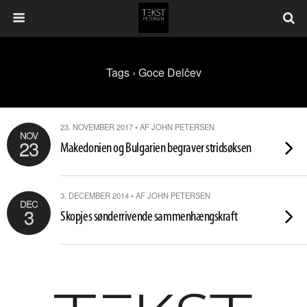
Tags › Goce Delčev
23. NOVEMBER 2017 • AF JOHN PETERSEN
NOV
23
Makedonien og Bulgarien begraver stridsøksen
3. DECEMBER 2014 • AF JOHN PETERSEN
DEC
3
Skopjes sønderrivende sammenhængskraft