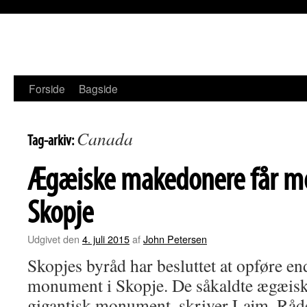
Hop
til
indhold
Forside
Bagside
Canada
Tag-arkiv:
Ægæiske makedonere får m
Skopje
Udgivet den
4. juli 2015
af
John Petersen
Skopjes byråd har besluttet at opføre en
monument i Skopje. De såkaldte ægæisk
gigantisk monument, skriver Lajm. Rå