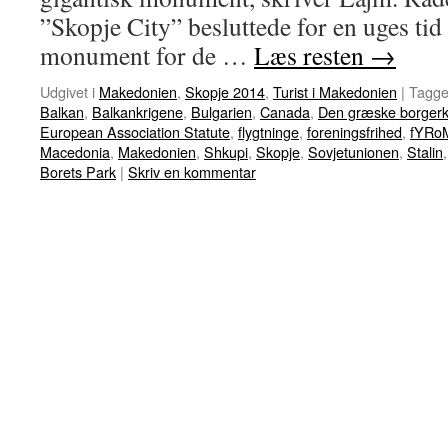
”Skopje City” besluttede for en uges tid 
monument for de …
Læs resten
→
Udgivet i
Makedonien
,
Skopje 2014
,
Turist i Makedonien
|
Tagge
Balkan
,
Balkankrigene
,
Bulgarien
,
Canada
,
Den græske borgerk
European Association Statute
,
flygtninge
,
foreningsfrihed
,
fYRo
Macedonia
,
Makedonien
,
Shkupi
,
Skopje
,
Sovjetunionen
,
Stalin
Borets Park
|
Skriv en kommentar