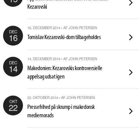
Kezarovski
16. DECEMBER 2014 • AF JOHN PETERSEN
DEC
16
Tomislav Kezarovski-dom tilbageholdes
14. DECEMBER 2014 • AF JOHN PETERSEN
DEC
14
Makedonien: Kezarovskis kontroversielle
appelsag udsat igen
22. OKTOBER 2014 • AF JOHN PETERSEN
OKT
22
Pressefrihed på skrump i makedonsk
mediemorads