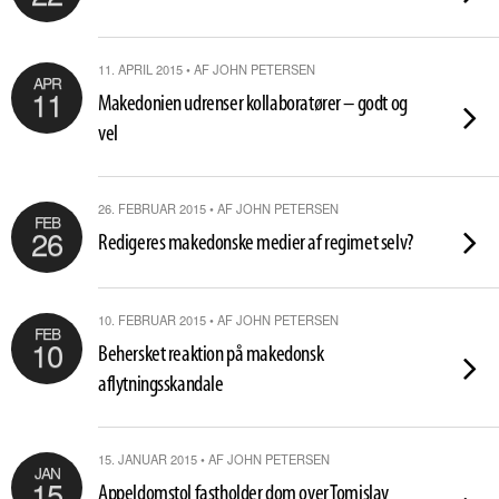
11. APRIL 2015 • AF JOHN PETERSEN
APR
11
Makedonien udrenser kollaboratører – godt og
vel
26. FEBRUAR 2015 • AF JOHN PETERSEN
FEB
26
Redigeres makedonske medier af regimet selv?
10. FEBRUAR 2015 • AF JOHN PETERSEN
FEB
10
Behersket reaktion på makedonsk
aflytningsskandale
15. JANUAR 2015 • AF JOHN PETERSEN
JAN
15
Appeldomstol fastholder dom over Tomislav