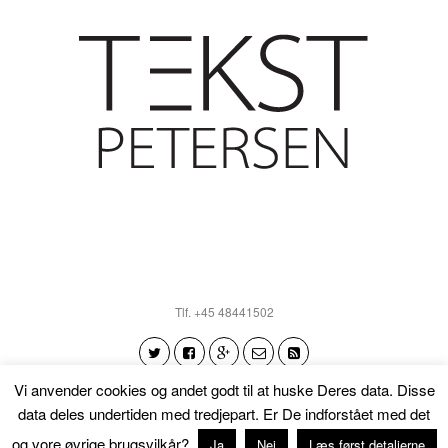
Tlf. +45 48441502
Vi anvender cookies og andet godt til at huske Deres data. Disse
data deles undertiden med tredjepart. Er De indforstået med det
Tilbage til toppen
og vore øvrige brugsvilkår?
Ja
Nej
Læs først detaljerne