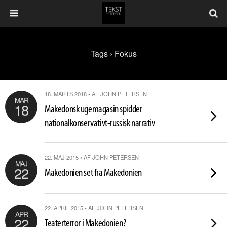
Tags › Fokus
18. MARTS 2018 • AF JOHN PETERSEN
MAR
18
Makedonsk ugemagasin spidder
nationalkonservativt-russisk narrativ
22. MAJ 2015 • AF JOHN PETERSEN
MAJ
22
Makedonien set fra Makedonien
22. APRIL 2015 • AF JOHN PETERSEN
APR
22
Teaterterror i Makedonien?