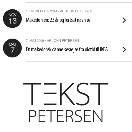
13. NOVEMBER 2014 • AF JOHN PETERSEN
NOV
13
Makedonien: 23 år og fortsat navnløs
7. MAJ 2009 • AF JOHN PETERSEN
MAJ
7
En makedonsk dannelsesrejse fra oldtid til IKEA