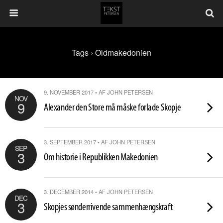
Tags › Oldmakedonien
9. NOVEMBER 2017 • AF JOHN PETERSEN
NOV
9
Alexander den Store må måske forlade Skopje
3. SEPTEMBER 2017 • AF JOHN PETERSEN
SEP
3
Om historie i Republikken Makedonien
3. DECEMBER 2014 • AF JOHN PETERSEN
DEC
3
Skopjes sønderrivende sammenhængskraft