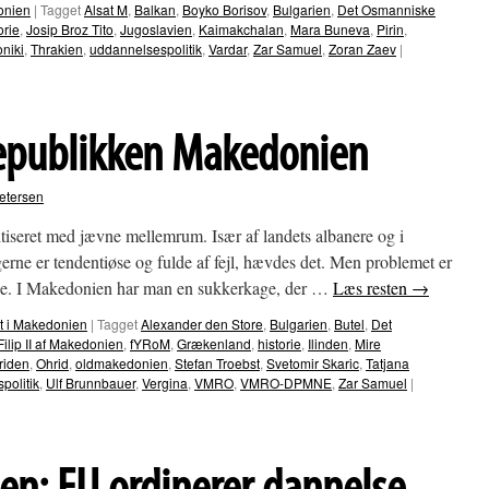
donien
|
Tagget
Alsat M
,
Balkan
,
Boyko Borisov
,
Bulgarien
,
Det Osmanniske
orie
,
Josip Broz Tito
,
Jugoslavien
,
Kaimakchalan
,
Mara Buneva
,
Pirin
,
niki
,
Thrakien
,
uddannelsespolitik
,
Vardar
,
Zar Samuel
,
Zoran Zaev
|
Republikken Makedonien
etersen
tiseret med jævne mellemrum. Især af landets albanere og i
erne er tendentiøse og fulde af fejl, hævdes det. Men problemet er
nde. I Makedonien har man en sukkerkage, der …
Læs resten
→
st i Makedonien
|
Tagget
Alexander den Store
,
Bulgarien
,
Butel
,
Det
Filip II af Makedonien
,
fYRoM
,
Grækenland
,
historie
,
Ilinden
,
Mire
riden
,
Ohrid
,
oldmakedonien
,
Stefan Troebst
,
Svetomir Skaric
,
Tatjana
politik
,
Ulf Brunnbauer
,
Vergina
,
VMRO
,
VMRO-DPMNE
,
Zar Samuel
|