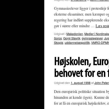
Gymnasieelever ligger i protestlejr
eksterne eksaminer, men kæmper ogs
regering har indført supplerende ek
gør i større eller mindre …
Læs res
Udgivet i
Makedonien
,
Medier i Nordmak
Soros
,
Gorgi Stavrik
,
gymnasieelever
,
Jug
Skopje
,
uddannelsespolitik
,
VMRO-DPM
Højskolen, Eur
behovet for en 
Udgivet den
1. august 1998
af
John Pete
Den europæisk politiske situation b
hinanden at kende (igen). Kunne de
for at få en europæisk højskolelov