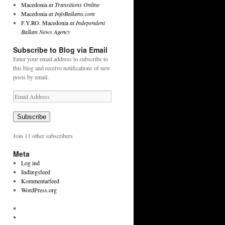
Macedonia
at Transitions Online
Macedonia
at InfoBalkans.com
F.Y.RO. Macedonia
at Independent
Balkan News Agency
Subscribe to Blog via Email
Enter your email address to subscribe to
this blog and receive notifications of new
posts by email.
Email
Address
Subscribe
Join 11 other subscribers
Meta
Log ind
Indlægsfeed
Kommentarfeed
WordPress.org
View
tekstpetersen’s
View