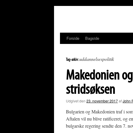
Hop
til
indhold
Forside
Bagside
uddannelsespolitik
Tag-arkiv:
Makedonien og 
stridsøksen
Udgivet den
23. november 2017
af
John 
Bulgarien og Makedonien traf i somme
Aftalen vil nu blive ratificeret, o
bulgarske regering sendte den 7. 