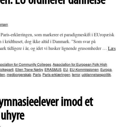
en: EU ordinerer dannelse
ersen
Paris-erklæringen, som markerer et paradigmeskift i EUropæisk
n i kridthuset, dog ikke altid i Danmark. ”Som svar på
ark tidligere i år, og idet vi husker lignende grusomheder …
Læs
sociation for Community Colleges
,
Association for European Folk High
olkeparti
,
Ellen Trane Nørby
,
ERASMUS
,
EU
,
EU-Kommissionen
,
Europa
,
den
,
medborgerskab
,
Paris
,
Paris-erklæringen
,
terror
,
uddannelsespolitik
,
:
ymnasieelever imod et
uhyre
n