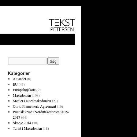
Kategorier
Alt andet
(6)
EU
(43)
Europahøjskole
(9)
Makedonien
(108)
Medier i Nordmakedonien
(21)
Ohrid Framework Agreement
(16)
Politisk krise i Nordmakedonien 2015-
2017
(64)
Skopje 2014
(10)
Turist i Makedonien
(18)