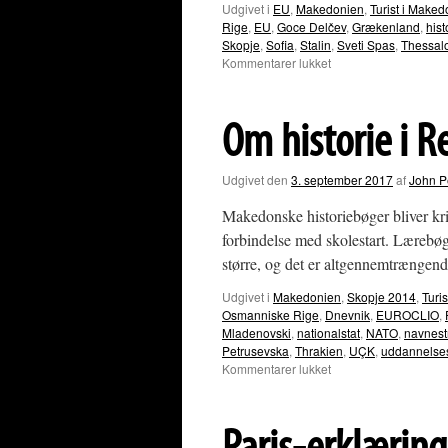
Udgivet i
EU
,
Makedonien
,
Turist i Make
Rige
,
EU
,
Goce Delčev
,
Grækenland
,
hist
Skopje
,
Sofia
,
Stalin
,
Sveti Spas
,
Thessalo
til
Kommentarer lukket
Makedonien
og
Bulgarien
Om historie i 
begraver
stridsøksen
Udgivet den
3. september 2017
af
John P
Makedonske historiebøger bliver kri
forbindelse med skolestart. Lærebøg
større, og det er altgennemtrænge
Udgivet i
Makedonien
,
Skopje 2014
,
Turi
Osmanniske Rige
,
Dnevnik
,
EUROCLIO
,
Mladenovski
,
nationalstat
,
NATO
,
navnest
Petrusevska
,
Thrakien
,
UÇK
,
uddannelses
til
Kommentarer lukket
Om
historie
i
Republikken