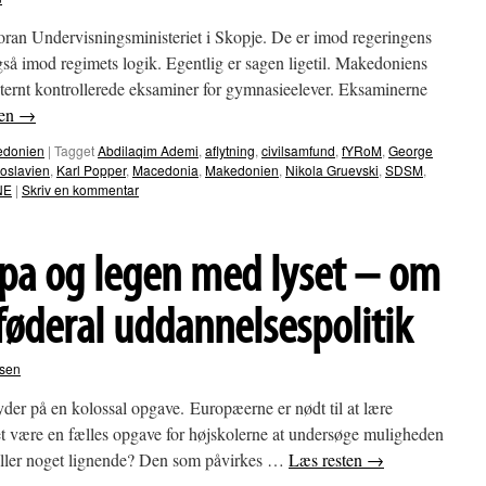
 foran Undervisningsministeriet i Skopje. De er imod regeringens
å imod regimets logik. Egentlig er sagen ligetil. Makedoniens
sternt kontrollerede eksaminer for gymnasieelever. Eksaminerne
ten
→
edonien
|
Tagget
Abdilaqim Ademi
,
aflytning
,
civilsamfund
,
fYRoM
,
George
oslavien
,
Karl Popper
,
Macedonia
,
Makedonien
,
Nikola Gruevski
,
SDSM
,
NE
|
Skriv en kommentar
opa og legen med lyset – om
føderal uddannelsespolitik
rsen
yder på en kolossal opgave. Europæerne er nødt til at lære
t være en fælles opgave for højskolerne at undersøge muligheden
, eller noget lignende? Den som påvirkes …
Læs resten
→