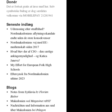
Donér
Det er fortsat gratis at læse med her. Selv
symbolske bidrag er dog særdeles
velkomne via MOBILEPAY 21281941
Seneste indlæg
Udrensning eller straffrihed?
Nordmakedoniens aflytningsskandale
endte uden de store konsekvenser
Nordmakedoniens vej mod EU-
medlemskab siden 2017
Hvad blev der af CJO – den særlige
anklagemyndighed – og Katica
Janeva?
My Effort for European Folk High
Schools
Eftersynsk fra Nordmakedonien
ultimo 2023
Blogs
Notes from Syldavia
by Florian
Bieber
Makedonien
ved Magasinet rØST
Nachrichten und Information aus und
über Makedonien
bei Pelagon