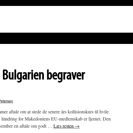
Bulgarien begraver
Petersen
r aftale om at stede de senere års kollisionskurs til hvile.
g en hindring for Makedoniens EU-medlemskab er fjernet. Den
november en aftale om godt …
Læs resten
→