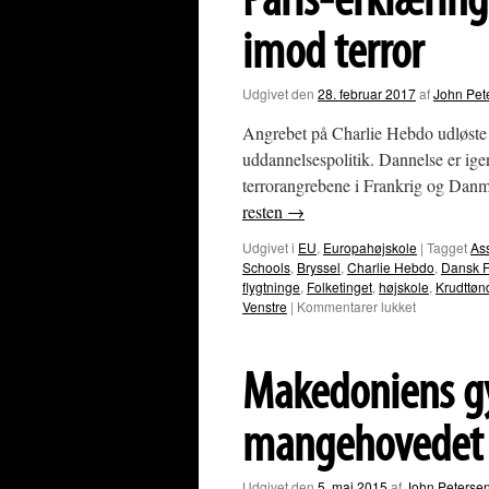
Paris-erklæring
Makedonien
imod terror
Udgivet den
28. februar 2017
af
John Pet
Angrebet på Charlie Hebdo udløste 
uddannelsespolitik. Dannelse er ige
terrorangrebene i Frankrig og Danm
resten
→
Udgivet i
EU
,
Europahøjskole
|
Tagget
As
Schools
,
Bryssel
,
Charlie Hebdo
,
Dansk F
flygtninge
,
Folketinget
,
højskole
,
Krudttøn
til
Venstre
|
Kommentarer lukket
Paris-
erklæringen
EU
Makedoniens g
ordinerer
dannelse
imod
mangehovedet 
terror
Udgivet den
5. maj 2015
af
John Peterse