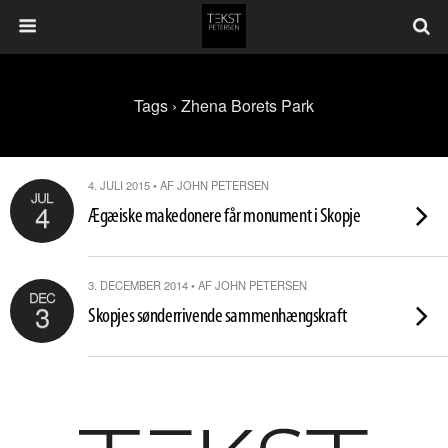
Tags › Zhena Borets Park
4. JULI 2015 • AF JOHN PETERSEN
JUL
4
Ægæiske makedonere får monument i Skopje
3. DECEMBER 2014 • AF JOHN PETERSEN
DEC
3
Skopjes sønderrivende sammenhængskraft