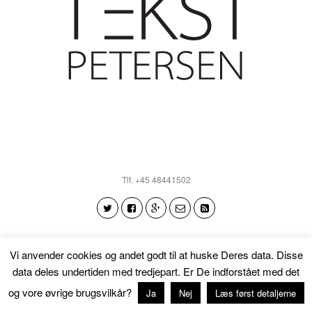
Tlf. +45 48441502
Vi anvender cookies og andet godt til at huske Deres data. Disse
Tilbage til toppen
data deles undertiden med tredjepart. Er De indforstået med det
og vore øvrige brugsvilkår?
Ja
Nej
Læs først detaljerne