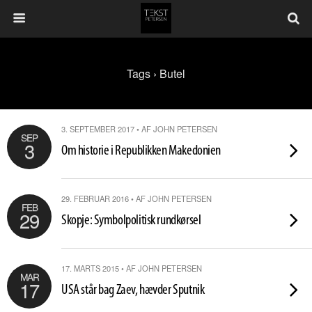
Tags › Butel
3. SEPTEMBER 2017 • AF JOHN PETERSEN
SEP
3
Om historie i Republikken Makedonien
29. FEBRUAR 2016 • AF JOHN PETERSEN
FEB
29
Skopje: Symbolpolitisk rundkørsel
17. MARTS 2015 • AF JOHN PETERSEN
MAR
17
USA står bag Zaev, hævder Sputnik