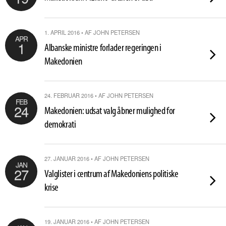
1. APRIL 2016 • AF JOHN PETERSEN
APR
1
Albanske ministre forlader regeringen i
Makedonien
24. FEBRUAR 2016 • AF JOHN PETERSEN
FEB
24
Makedonien: udsat valg åbner mulighed for
demokrati
27. JANUAR 2016 • AF JOHN PETERSEN
JAN
27
Valglister i centrum af Makedoniens politiske
krise
19. JANUAR 2016 • AF JOHN PETERSEN