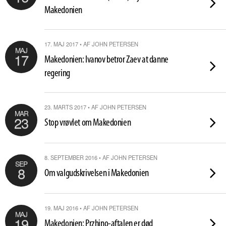
Makedonien
17. MAJ 2017 • AF JOHN PETERSEN
MAJ
17
Makedonien: Ivanov betror Zaev at danne
regering
23. MARTS 2017 • AF JOHN PETERSEN
MAR
23
Stop vrøvlet om Makedonien
8. SEPTEMBER 2016 • AF JOHN PETERSEN
SEP
8
Om valgudskrivelsen i Makedonien
19. MAJ 2016 • AF JOHN PETERSEN
MAJ
19
Makedonien: Przhino-aftalen er død