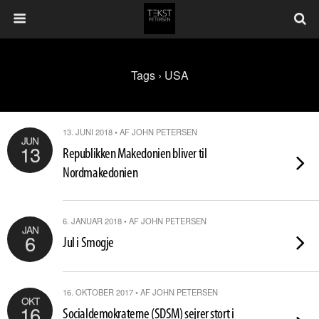
Tags › USA
13. JUNI 2018 • AF JOHN PETERSEN
JUN
13
Republikken Makedonien bliver til
Nordmakedonien
6. JANUAR 2018 • AF JOHN PETERSEN
JAN
6
Jul i Smogje
16. OKTOBER 2017 • AF JOHN PETERSEN
OKT
16
Socialdemokraterne (SDSM) sejrer stort i