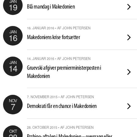
JAN
19
Blå mandag i Makedonien
16. JANUAR 2016 • AF JOHN PETERSEN
JAN
16
Makedoniens krise fortsætter
14. JANUAR 2016 • AF JOHN PETERSEN
JAN
14
Gruevski afgiver premierministerposten i
Makedonien
7. NOVEMBER 2015 • AF JOHN PETERSEN
NOV
7
Demokrati får en chance i Makedonien
28. OKTOBER 2015 • AF JOHN PETERSEN
OKT
28
Przhino-aftalen i Makedonien – overgang eller