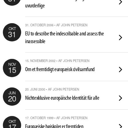
uvurderlige
31. OKTOBER 2006 • AF JOHN PETERSEN
OKT
31
EU to describe the indescribable and assess the
inassessible
15. NOVEMBER 2002 • AF JOHN PETERSEN
NOV
15
Om et fremtidigt europæisk civilsamfund
20. JUNI 2000 • AF JOHN PETERSEN
JUN
20
Nichtexklusive europäische Identität für alle
17. OKTOBER 1999 • AF JOHN PETERSEN
OKT
17
Europæiske højskoler er fremtiden