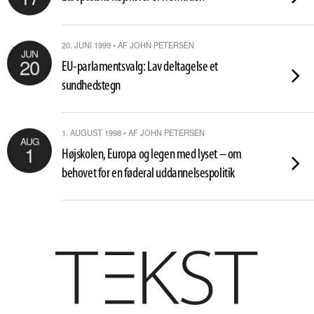
20. JUNI 1999 • AF JOHN PETERSEN
JUN
20
EU-parlamentsvalg: Lav deltagelse et
sundhedstegn
1. AUGUST 1998 • AF JOHN PETERSEN
AUG
1
Højskolen, Europa og legen med lyset – om
behovet for en føderal uddannelsespolitik