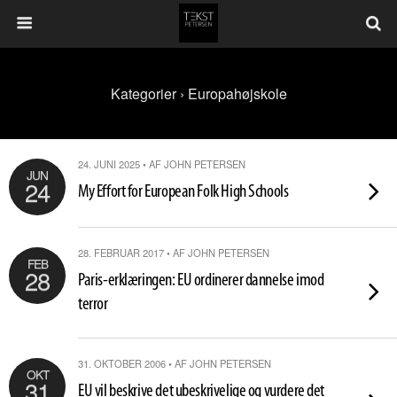
Kategorier ›
Europahøjskole
24. JUNI 2025 • AF JOHN PETERSEN
JUN
24
My Effort for European Folk High Schools
28. FEBRUAR 2017 • AF JOHN PETERSEN
FEB
28
Paris-erklæringen: EU ordinerer dannelse imod
terror
31. OKTOBER 2006 • AF JOHN PETERSEN
OKT
31
EU vil beskrive det ubeskrivelige og vurdere det