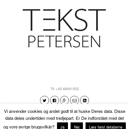
Tlf. +45 48441502
Vi anvender cookies og andet godt til at huske Deres data. Disse
data deles undertiden med tredjepart. Er De indforstået med det
Tilbage til toppen
og vore øvrige brugsvilkår?
Ja
Nej
Læs først detaljerne