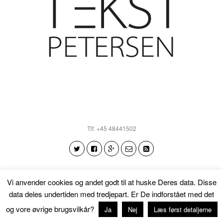
Tlf. +45 48441502
Vi anvender cookies og andet godt til at huske Deres data. Disse
Tilbage til toppen
data deles undertiden med tredjepart. Er De indforstået med det
og vore øvrige brugsvilkår?
Ja
Nej
Læs først detaljerne