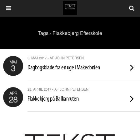
Tags › Flakkebjerg Efterskole
3. MAJ 2017 • AF JOHN PETERSEN
MAJ
3
Dagbogsblade fra en uge i Makedonien
28. APRIL 2017 • AF JOHN PETERSEN
APR
28
Flakkebjerg på Balkanruten