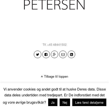
Tlf. +45 48441502
Tilbage til toppen
Vi anvender cookies og andet godt til at huske Deres data. Disse
data deles undertiden med tredjepart. Er De indforstået med det
og vore øvrige brugsvilkår?
Ja
Nej
Læs først detaljerne