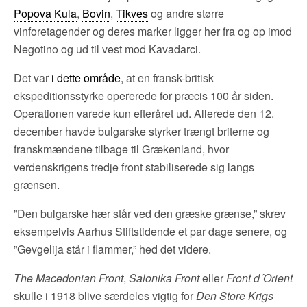
Popova Kula
,
Bovin
,
Tikves
og andre større
vinforetagender og deres marker ligger her fra og op imod
Negotino og ud til vest mod Kavadarci.
Det var
i dette område
, at en fransk-britisk
ekspeditionsstyrke opererede for præcis 100 år siden.
Operationen varede kun efteråret ud. Allerede den 12.
december havde bulgarske styrker trængt briterne og
franskmændene tilbage til Grækenland, hvor
verdenskrigens tredje front stabiliserede sig langs
grænsen.
”Den bulgarske hær står ved den græske grænse,” skrev
eksempelvis Aarhus Stiftstidende et par dage senere, og
”Gevgelija står i flammer,” hed det videre.
The Macedonian Front
,
Salonika Front
eller
Front d´Orient
skulle i 1918 blive særdeles vigtig for
Den Store Krigs