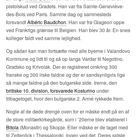
pistolskud ved Gradets. Han var fra Sainte-Geneviève-
des-Bois ved Paris. Samme dag og sammesteds
forsvandt
Albéric Baudchon
. Han var fra Glageon oppe
ved Frankrigs grænse til Belgien. Han blev 30 år. En snes
kolleger faldt ved samme lejlighed.
Og sådan kan man fortsætte med alle byerne i Valandovo
Kommune og lidt til og så op langs Vardar til Negotino,
Gradsko og Krivolak. Der er registreret omkring 300
franske og 300 irske faldne og der er sandsynligvis lige
så mange faldne på den bulgarske side. Irerne, den
britiske 10. division, forsvarede Kosturino
under
tilbagetoget, hvor den bulgarske 2. Armé rykkede frem.
Nogle af de døde drenge oven for er måske endt på en af
de store militærkirkegårde, som i ’20erne blev etableret i
Bitola
(Monastir) og Skopje. Eller måske er de taget med
til Zeïtenlick i Thessaloniki. Ingen ved det. Deres sidste