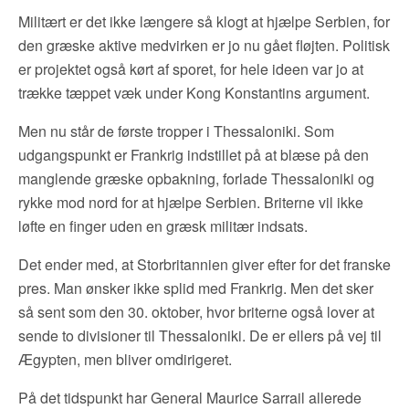
Militært er det ikke længere så klogt at hjælpe Serbien, for
den græske aktive medvirken er jo nu gået fløjten. Politisk
er projektet også kørt af sporet, for hele ideen var jo at
trække tæppet væk under Kong Konstantins argument.
Men nu står de første tropper i Thessaloniki. Som
udgangspunkt er Frankrig indstillet på at blæse på den
manglende græske opbakning, forlade Thessaloniki og
rykke mod nord for at hjælpe Serbien. Briterne vil ikke
løfte en finger uden en græsk militær indsats.
Det ender med, at Storbritannien giver efter for det franske
pres. Man ønsker ikke splid med Frankrig. Men det sker
så sent som den 30. oktober, hvor briterne også lover at
sende to divisioner til Thessaloniki. De er ellers på vej til
Ægypten, men bliver omdirigeret.
På det tidspunkt har General Maurice Sarrail allerede