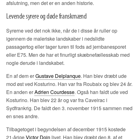
afslutning, men det er en anden historie.
Levende syrere og døde franskmænd
Syrerne ved det nok ikke, når de i disse år ruller op
igennem de maleriske landskaber i nedslidte
passagertog eller tager turen til fods ad jernbanesporet
eller E75. Men de har et finurligt skæbnefællesskab med
nogle derude i landskabet.
En af dem er
Gustave Delplanque
. Han blev dræbt ude
mod øst ved Kosturino. Han var fra Roubaix og blev 24 år.
En anden er
Adrien Courdesse
. Også han faldt ude ved
Kosturino. Han blev 22 år og var fra Caveirac i
Sydfrankrig. De faldt den 3. november 1915 sammen med
en snes andre.
Tilbagetoget i begyndelsen af december 1915 kostede
21-årige
Victor Doin
livet. Han blev dræbt den 8. af et