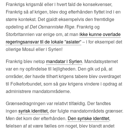
Frankrigs krigsmål eller i hvert fald de konsekvenser,
Frankrig så af krigen, blev dog efterhånden flyttet ind i en
større kontekst. Det gjaldt eksempelvis den fremtidige
opdeling af
Det Osmanniske Rige
. Frankrig og
Storbritannien var enige om, at man
ikke kunne overlade
regeringsansvar til de lokale ”asiater”
– i for eksempel det
olierige Mosul eller i Syrien!
Frankrig blev netop
mandatar i Syrien
. Mandatsystemet
var en ny opfindelse til lejligheden. Den gik ud på, at
områder, der havde tilhørt krigens tabere blev overdraget
til Folkeforbundet, som så gav krigens vindere i opdrag at
administrere mandatområderne.
Grænsedragningen var relativt tilfældig. Der fandtes
ingen
syrisk identitet,
der fulgte mandatområdets grænser.
Men det kom der efterhånden.
Den syriske identitet
,
følelsen af at være fælles om noget, blev blandt andet