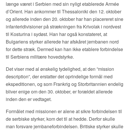
længe været i Serbien med sin nyligt etablerede Armée
d’Orient. Han ankommer til Thessaloniki den 12. oktober
og allerede inden den 20. oktober har han placereret sine
infanteridivisioner på strækningen fra Krivolak i nordvest
til Kosturina i sydøst. Han har også konstateret, at
Bulgariens styrker allerede har afskåret jernbanen nord
for dette stræk. Dermed kan han ikke etablere forbindelse
til Serbiens militære hovedstyrke.
Det viser med al ønskelig tydelighed, at den ”mission
description”, der erstatter det oprindelige formål med
ekspeditionen, og som Frankrig og Storbritannien endelig
bliver enige om den 30. oktober, er forældet allerede
inden den er vedtaget.
Formålet med missionen er alene at sikre forbindelsen til
de serbiske styrker, kom det til at hedde. Derfor skulle
man forsvare jernbaneforbindelsen. Britiske styrker skulle