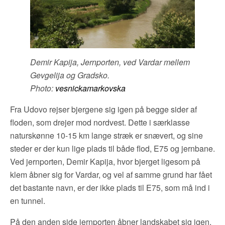
Demir Kapija, Jernporten, ved Vardar mellem
Gevgelija og Gradsko.
Photo:
vesnickamarkovska
Fra Udovo rejser bjergene sig igen på begge sider af
floden, som drejer mod nordvest. Dette i særklasse
naturskønne 10-15 km lange stræk er snævert, og sine
steder er der kun lige plads til både flod, E75 og jernbane.
Ved jernporten, Demir Kapija, hvor bjerget ligesom på
klem åbner sig for Vardar, og vel af samme grund har fået
det bastante navn, er der ikke plads til E75, som må ind i
en tunnel.
På den anden side jernporten åbner landskabet sig igen.