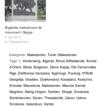
Ægæiske makedonere får
monument i Skopje
4. juli 2015
In "Makedonien"
Kategorier:
Makedonien
,
Turist i Makedonien
Tags:
1. Verdenskrig
,
Algeriet
,
Århus Stiftstidende
,
Armée
d'Orient
,
Bitola
,
Bulgarien
,
Demir Kapija
,
Det Osmanniske
Rige
,
Eleftherios Venizelos
,
flygtninge
,
Frankrig
,
fYRoM
,
Gevgelija
,
Gradsko
,
Grækenland
,
Kavadarci
,
Kosturino
,
Krivolak
,
Macedonia
,
Makedonien
,
Maurice Sarrail
,
Negotino
,
Østrig-Ungarn
,
Serbien
,
Skopje
,
Smokvica
,
Storbritannien
,
Syrien
,
Thessaloniki
,
Udovo
,
Udovo-
Smokvica
,
Valandovo
,
Vardar