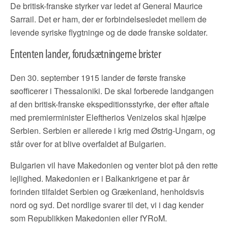
De britisk-franske styrker var ledet af General Maurice
Sarrail. Det er ham, der er forbindelsesledet mellem de
levende syriske flygtninge og de døde franske soldater.
Ententen lander, forudsætningerne brister
Den 30. september 1915 lander de første franske
søofficerer i Thessaloniki. De skal forberede landgangen
af den britisk-franske ekspeditionsstyrke, der efter aftale
med premierminister Eleftherios Venizelos skal hjælpe
Serbien. Serbien er allerede i krig med Østrig-Ungarn, og
står over for at blive overfaldet af Bulgarien.
Bulgarien vil have Makedonien og venter blot på den rette
lejlighed. Makedonien er i Balkankrigene et par år
forinden tilfaldet Serbien og Grækenland, henholdsvis
nord og syd. Det nordlige svarer til det, vi i dag kender
som Republikken Makedonien eller fYRoM.