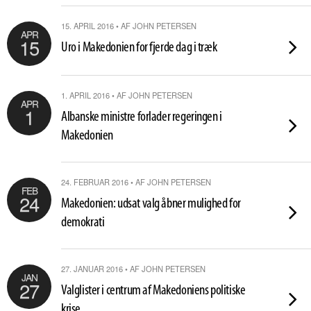
15. APRIL 2016 • AF JOHN PETERSEN
APR
15
Uro i Makedonien for fjerde dag i træk
1. APRIL 2016 • AF JOHN PETERSEN
APR
1
Albanske ministre forlader regeringen i
Makedonien
24. FEBRUAR 2016 • AF JOHN PETERSEN
FEB
24
Makedonien: udsat valg åbner mulighed for
demokrati
27. JANUAR 2016 • AF JOHN PETERSEN
JAN
27
Valglister i centrum af Makedoniens politiske
krise