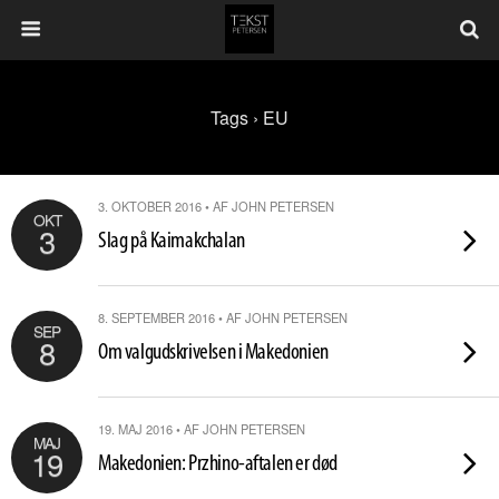
Tags › EU
3. OKTOBER 2016 • AF JOHN PETERSEN
OKT
3
Slag på Kaimakchalan
8. SEPTEMBER 2016 • AF JOHN PETERSEN
SEP
8
Om valgudskrivelsen i Makedonien
19. MAJ 2016 • AF JOHN PETERSEN
MAJ
19
Makedonien: Przhino-aftalen er død