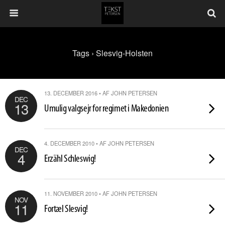
Tags › Slesvig-Holsten
13. DECEMBER 2016 • AF JOHN PETERSEN
DEC
13
Umulig valgsejr for regimet i Makedonien
4. DECEMBER 2010 • AF JOHN PETERSEN
DEC
4
Erzähl Schleswig!
11. NOVEMBER 2010 • AF JOHN PETERSEN
NOV
11
Fortæl Slesvig!