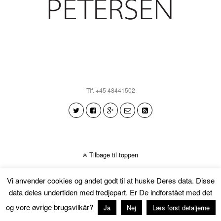
Tlf. +45 48441502
Tilbage til toppen
Vi anvender cookies og andet godt til at huske Deres data. Disse
data deles undertiden med tredjepart. Er De indforstået med det
og vore øvrige brugsvilkår?
Ja
Nej
Læs først detaljerne