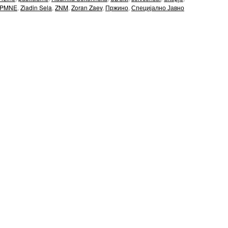
DPMNE
,
Ziadin Sela
,
ZNM
,
Zoran Zaev
,
Пржино
,
Специјално Јавно