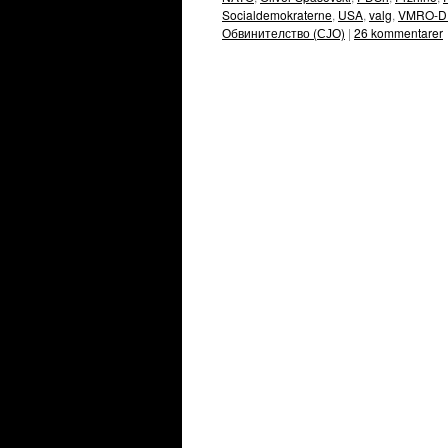
Socialdemokraterne
,
USA
,
valg
,
VMRO-
Обвинителство (СЈО)
|
26 kommentarer