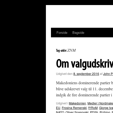
Hop
til
indhold
Forside
Bagside
ZNM
Tag-arkiv:
Om valgudskriv
Udgivet den
8. september 2016
af
John P
Makedoniens dominerende partier bekr
blive udskrevet valg til 11. decembe
indgik de fire dominerende partie
Udgivet i
Makedonien
,
Medier i Nordmak
EU
,
Frosina Remenski
,
fYRoM
,
Gjorge Iv
NATO
,
Oliver Spasovski
,
PDSh
,
Przhino
,