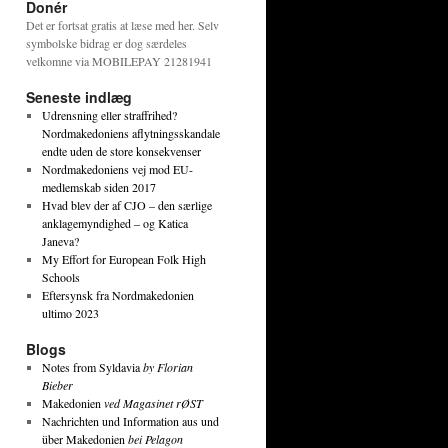
Donér
Det er fortsat gratis at læse med her. Selv
symbolske bidrag er dog særdeles
velkomne via MOBILEPAY 21281941
Seneste indlæg
Udrensning eller straffrihed?
Nordmakedoniens aflytningsskandale
endte uden de store konsekvenser
Nordmakedoniens vej mod EU-
medlemskab siden 2017
Hvad blev der af CJO – den særlige
anklagemyndighed – og Katica
Janeva?
My Effort for European Folk High
Schools
Eftersynsk fra Nordmakedonien
ultimo 2023
Blogs
Notes from Syldavia
by Florian
Bieber
Makedonien
ved Magasinet rØST
Nachrichten und Information aus und
über Makedonien
bei Pelagon