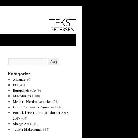
Kategorier
Alt andet
(6)
EU
(43)
Europahøjskole
(9)
Makedonien
(108)
Medier i Nordmakedonien
(21)
Ohrid Framework Agreement
(16)
Politisk krise i Nordmakedonien 2015-
2017
(64)
Skopje 2014
(10)
Turist i Makedonien
(18)