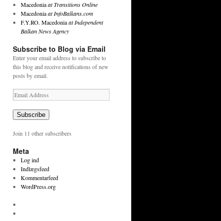
Macedonia
at Transitions Online
Macedonia
at InfoBalkans.com
F.Y.RO. Macedonia
at Independent
Balkan News Agency
Subscribe to Blog via Email
Enter your email address to subscribe to
this blog and receive notifications of new
posts by email.
Email
Address
Subscribe
Join 11 other subscribers
Meta
Log ind
Indlægsfeed
Kommentarfeed
WordPress.org
View
tekstpetersen’s
View