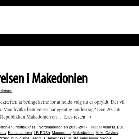
elsen i Makedonien
etersen
æfter, at betingelserne for at holde valg nu er opfyldt. Der vil
r. Men hvilke betingelser har egentlig ændret sig? Den 20. juli
r i Republikken Makedonien en …
Læs resten
→
edonien
,
Politisk krise i Nordmakedonien 2015-2017
|
Tagget
Alsat M
,
BDI
,
anov
,
Katica Janeva
,
LR-PDSh
,
Macedonia
,
Makedonien
,
Mitko Cavkov
,
Przino
,
publicisme
,
Radmila Sekerinska
,
SDSM
,
selvcensur
,
Skopje
,