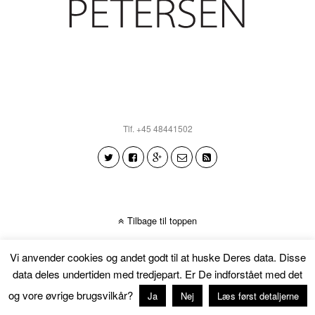
Tlf. +45 48441502
Tilbage til toppen
Vi anvender cookies og andet godt til at huske Deres data. Disse
data deles undertiden med tredjepart. Er De indforstået med det
og vore øvrige brugsvilkår?
Ja
Nej
Læs først detaljerne