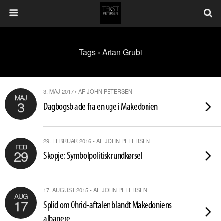
Tags › Artan Grubi
3. MAJ 2017 • AF JOHN PETERSEN
MAJ
3
Dagbogsblade fra en uge i Makedonien
29. FEBRUAR 2016 • AF JOHN PETERSEN
FEB
29
Skopje: Symbolpolitisk rundkørsel
17. AUGUST 2015 • AF JOHN PETERSEN
AUG
17
Splid om Ohrid-aftalen blandt Makedoniens
albanere