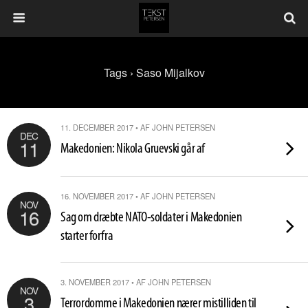
Tags › Saso Mijalkov
11. DECEMBER 2017 • AF JOHN PETERSEN
DEC
11
Makedonien: Nikola Gruevski går af
16. NOVEMBER 2017 • AF JOHN PETERSEN
NOV
16
Sag om dræbte NATO-soldater i Makedonien
starter forfra
3. NOVEMBER 2017 • AF JOHN PETERSEN
NOV
3
Terrordomme i Makedonien nærer mistilliden til