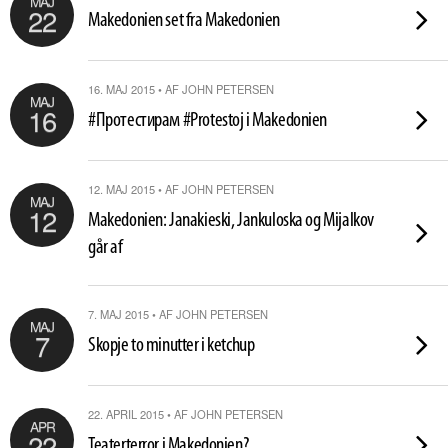
MAJ
22
Makedonien set fra Makedonien
16. MAJ 2015 • AF JOHN PETERSEN
MAJ
16
#Протестирам #Protestoj i Makedonien
12. MAJ 2015 • AF JOHN PETERSEN
MAJ
12
Makedonien: Janakieski, Jankuloska og Mijalkov
går af
7. MAJ 2015 • AF JOHN PETERSEN
MAJ
7
Skopje to minutter i ketchup
22. APRIL 2015 • AF JOHN PETERSEN
APR
22
Teaterterror i Makedonien?