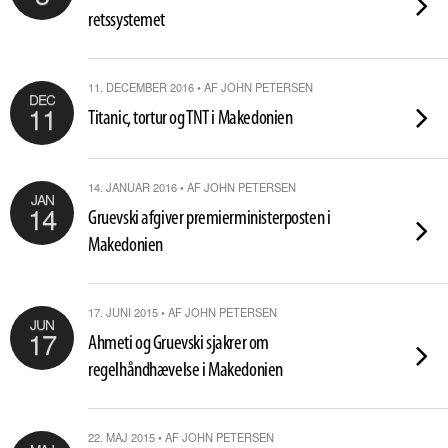
retssystemet
11. DECEMBER 2016 • AF JOHN PETERSEN
DEC
11
Titanic, tortur og TNT i Makedonien
14. JANUAR 2016 • AF JOHN PETERSEN
JAN
14
Gruevski afgiver premierministerposten i
Makedonien
17. JUNI 2015 • AF JOHN PETERSEN
JUN
17
Ahmeti og Gruevski sjakrer om
regelhåndhævelse i Makedonien
22. MAJ 2015 • AF JOHN PETERSEN