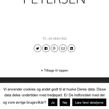
Tlf. +45 48441502
Tilbage til toppen
Vi anvender cookies og andet godt til at huske Deres data. Disse
data deles undertiden med tredjepart. Er De indforstået med det
og vore øvrige brugsvilkår?
Ja
Nej
Læs først detaljerne