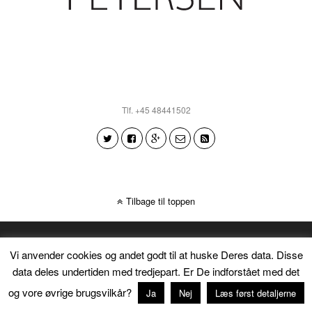
Tlf. +45 48441502
Tilbage til toppen
Vi anvender cookies og andet godt til at huske Deres data. Disse
data deles undertiden med tredjepart. Er De indforstået med det
og vore øvrige brugsvilkår?
Ja
Nej
Læs først detaljerne