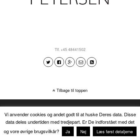
Tlf. +45 48441502
Tilbage til toppen
Vi anvender cookies og andet godt til at huske Deres data. Disse
data deles undertiden med tredjepart. Er De indforstået med det
og vore øvrige brugsvilkår?
Ja
Nej
Læs først detaljerne