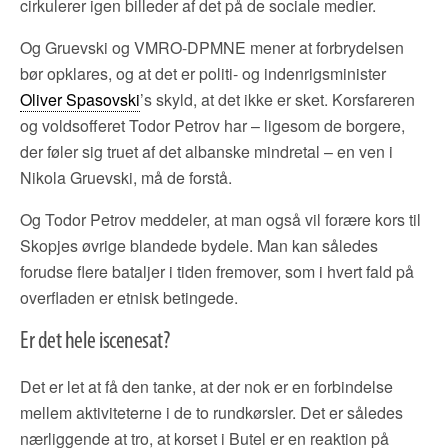
cirkulerer igen billeder af det på de sociale medier.
Og Gruevski og VMRO-DPMNE mener at forbrydelsen
bør opklares, og at det er politi- og indenrigsminister
Oliver Spasovski
’s skyld, at det ikke er sket. Korsfareren
og voldsofferet Todor Petrov har – ligesom de borgere,
der føler sig truet af det albanske mindretal – en ven i
Nikola Gruevski, må de forstå.
Og Todor Petrov meddeler, at man også vil forære kors til
Skopjes øvrige blandede bydele. Man kan således
forudse flere bataljer i tiden fremover, som i hvert fald på
overfladen er etnisk betingede.
Er det hele iscenesat?
Det er let at få den tanke, at der nok er en forbindelse
mellem aktiviteterne i de to rundkørsler. Det er således
nærliggende at tro, at korset i Butel er en reaktion på