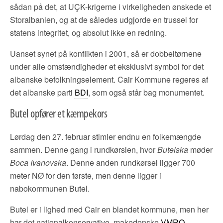
sådan på det, at UÇK-krigerne i virkeligheden ønskede et
Storalbanien, og at de således udgjorde en trussel for
statens integritet, og absolut ikke en redning.
Uanset synet på konflikten i 2001, så er dobbeltørnene
under alle omstændigheder et eksklusivt symbol for det
albanske befolkningselement. Cair Kommune regeres af
det albanske parti
BDI
, som også står bag monumentet.
Butel opfører et kæmpekors
Lørdag den 27. februar stimler endnu en folkemængde
sammen. Denne gang i rundkørslen, hvor
Butelska
møder
Boca Ivanovska
. Denne anden rundkørsel ligger 700
meter NØ for den første, men denne ligger i
nabokommunen Butel.
Butel er i lighed med Cair en blandet kommune, men her
har det nationalkonservative, makedonske
VMRO-