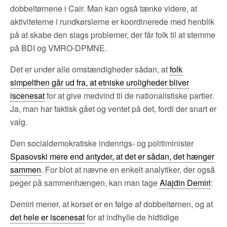
dobbeltørnene i Cair. Man kan også tænke videre, at
aktiviteterne i rundkørslerne er koordinerede med henblik
på at skabe den slags problemer, der får folk til at stemme
på BDI og VMRO-DPMNE.
Det er under alle omstændigheder sådan, at
folk
simpelthen går ud fra, at etniske uroligheder bliver
iscenesat
for at give medvind til de nationalistiske partier.
Ja, man har faktisk gået og ventet på det, fordi der snart er
valg.
Den socialdemokratiske indenrigs- og politiminister
Spasovski mere end antyder, at det er sådan, det hænger
sammen
. For blot at nævne en enkelt analytiker, der også
peger på sammenhængen, kan man tage
Alajdin Demiri
:
Demiri mener, at korset er en følge af dobbeltørnen, og at
det hele er iscenesat
for at indhylle de hidtidige