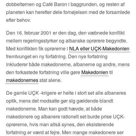
dobbeltørnen og Café Baron i baggrunden, og resten af
planeten kan herefter dele fornøjelsen med de forsamlede
efter behov.
Den 16. februar 2001 er den dag, den væbnede konflikt
mellem regeringsstyrker og albanske oprørere begyndte.
Med konflikten fik oprørerne i
NLA eller UÇK-Makedonien
fremtvunget en ny forfatning. Den nye forfatning
inkluderer både makedonerne, albanerne og andre, mens
den forkastede forfatning ville gøre
Makedonien
til
makedonernes
stat alene.
De gamle UÇK -krigere er helte i stort set alle albaneres
optik, mens det modsatte gør sig gældende blandt
makedonerne. Man kan godt hævde, at både
makedonere og albanere rationelt set burde prise UÇK-
oprørerne, hvis man altså synes, den eksisterende
forfatning er værd at fejre. Men mange makedonere ser