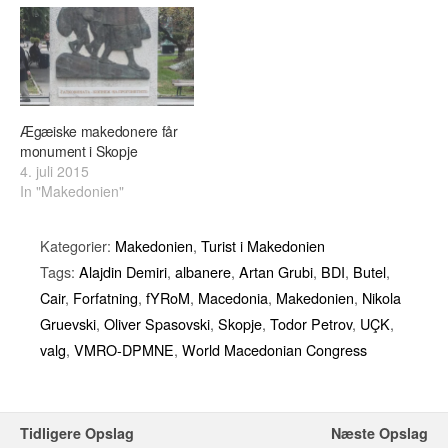
Ægæiske makedonere får
monument i Skopje
4. juli 2015
In "Makedonien"
Kategorier:
Makedonien
,
Turist i Makedonien
Tags:
Alajdin Demiri
,
albanere
,
Artan Grubi
,
BDI
,
Butel
,
Cair
,
Forfatning
,
fYRoM
,
Macedonia
,
Makedonien
,
Nikola
Gruevski
,
Oliver Spasovski
,
Skopje
,
Todor Petrov
,
UÇK
,
valg
,
VMRO-DPMNE
,
World Macedonian Congress
Tidligere Opslag
Næste Opslag