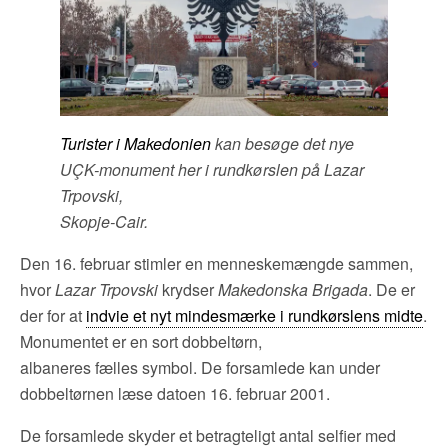
Turister i Makedonien
kan besøge det nye
UÇK-monument her i rundkørslen på Lazar
Trpovski,
Skopje-Cair.
Den 16. februar stimler en menneskemængde sammen,
hvor
Lazar Trpovski
krydser
Makedonska Brigada
. De er
der for at
indvie et nyt mindesmærke i rundkørslens midte
.
Monumentet er en sort dobbeltørn,
albaneres fælles symbol. De forsamlede kan under
dobbeltørnen læse datoen 16. februar 2001.
De forsamlede skyder et betragteligt antal selfier med