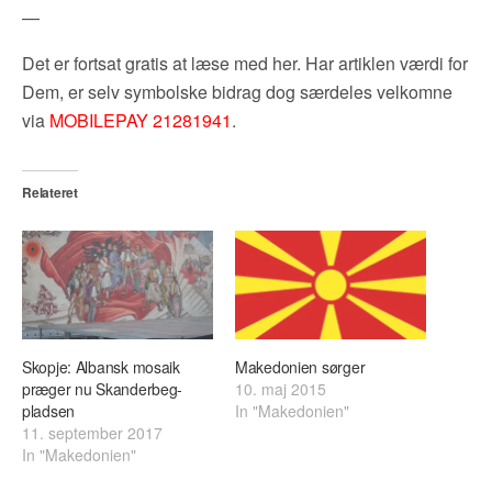
—
Det er fortsat gratis at læse med her. Har artiklen værdi for
Dem, er selv symbolske bidrag dog særdeles velkomne
via
MOBILEPAY 21281941
.
Relateret
Skopje: Albansk mosaik
Makedonien sørger
præger nu Skanderbeg-
10. maj 2015
pladsen
In "Makedonien"
11. september 2017
In "Makedonien"