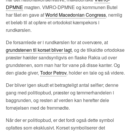
DPMNE
magten. VMRO-DPMNE og kommunen Butel
har fået en gave af
World Macedonian Congress
, nemlig
et beløb til at opføre et ortodokst kæmpekors i
rundkørslen.
De forsamlede er i rundkørslen for at overvære, at
grundstenen til korset bliver lagt
, og de tilkaldte ortodokse
præster hælder sandsynligvis en flaske Rakia ud over
grundstenen, som man har for vane på disse kanter. Og
den glade giver,
Todor Petrov
, holder en tale og så videre.
Der bliver igen skudt et betragteligt antal selfier; denne
gang med politiopbud, præster og tømmerhandelen i
baggrunden, og resten af verden kan herefter dele
fornøjelsen med de fremmødte.
Når der er politiopbud, er det fordi også dette symbol
opfattes som eksklusivt. Korset symboliserer det