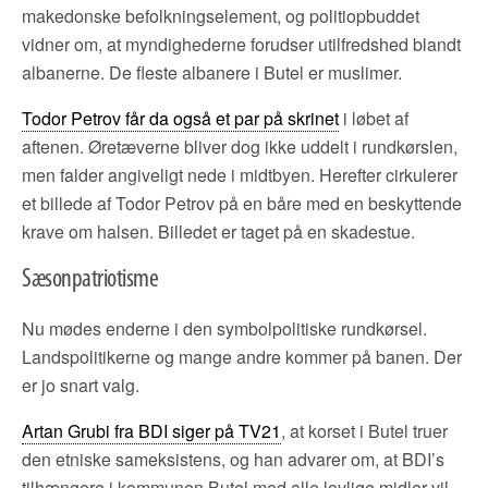
makedonske befolkningselement, og politiopbuddet
vidner om, at myndighederne forudser utilfredshed blandt
albanerne. De fleste albanere i Butel er muslimer.
Todor Petrov får da også et par på skrinet
i løbet af
aftenen. Øretæverne bliver dog ikke uddelt i rundkørslen,
men falder angiveligt nede i midtbyen. Herefter cirkulerer
et billede af Todor Petrov på en båre med en beskyttende
krave om halsen. Billedet er taget på en skadestue.
Sæsonpatriotisme
Nu mødes enderne i den symbolpolitiske rundkørsel.
Landspolitikerne og mange andre kommer på banen. Der
er jo snart valg.
Artan Grubi fra BDI siger på TV21
, at korset i Butel truer
den etniske sameksistens, og han advarer om, at BDI’s
tilhængere i kommunen Butel med alle lovlige midler vil