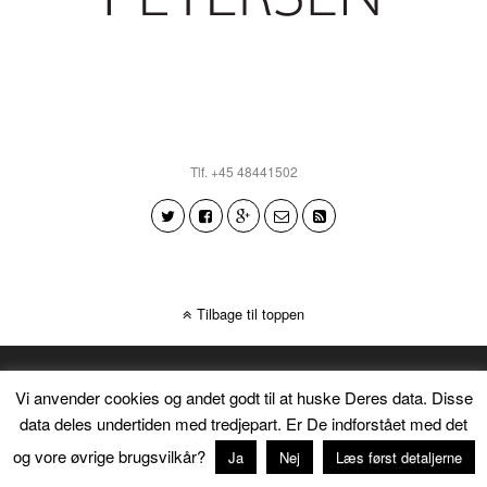
Tlf. +45 48441502
Tilbage til toppen
Vi anvender cookies og andet godt til at huske Deres data. Disse
data deles undertiden med tredjepart. Er De indforstået med det
og vore øvrige brugsvilkår?
Ja
Nej
Læs først detaljerne