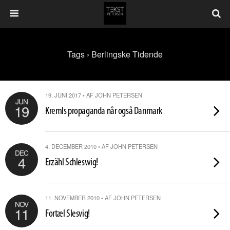
Tags › Berlingske Tidende
19. JUNI 2017 • AF JOHN PETERSEN
JUN
19
Kremls propaganda når også Danmark
4. DECEMBER 2010 • AF JOHN PETERSEN
DEC
4
Erzähl Schleswig!
11. NOVEMBER 2010 • AF JOHN PETERSEN
NOV
11
Fortæl Slesvig!