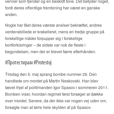
venner som fjender og en beskidt tone. Det betyder noget,
fordi deres offentlige fremtoning har været en ganske
anden.
Nogle har fået deres værste anelser bekræftet, andres
verdensbillede er krakelleret, mens en tredje gruppe på
forskellige måder forpupper sig i forskellige
bortforklaringer – de sidste var nok de fleste i
begyndelsen, men der er blevet færre efterhånden.
#Протестирам #Protestoj
Tirsdag den 5. maj sprang bombe nummer 29. Den
handlede om mordet på Martin Neskovski. Han blev
tævet ihjel af politimanden Igor Spasov i sommeren 2011.
Bomben viser, hvordan regimet først forsøger at dække
over mordet. Senere, da der ikke var nogen vej uden om,
forsøgte man at tørre hele skylden af på Spasov.