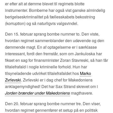
er efter alt at dømme blevet til regimets blotte
instrumenter. Bomberne har også vist ganske almindelig
berigelseskriminalitet på fællesskabets bekostning
(korruption) og så naturligvis valgsvindel.
Den 15. februar sprang bombe nummer to. Den viste,
hvordan regimet sammenblander den udøvende og den
dømmende magt. En af optagelserne er i særklasse
interessant, fordi den fremstår, som om Jankuloska har
fikset en sag for finansminister Zoran Stavreski, så han får
tiltalefrafald i nogle kriminelle forhold. Hun har
tilsyneladende udvirket tiltalefrafaldet hos
Marko
Zvrlevski
. Zvrlevski er i dag chef for Makedoniens
anklagemyndighed! Det har Sax Strand skrevet om i
Jorden brænder under Makedoniens
magthavere.
Den 20. februar sprang bombe nummer tre. Den viser,
hvordan regimet gennemfører et setup på en politisk