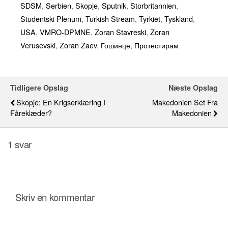
SDSM
,
Serbien
,
Skopje
,
Sputnik
,
Storbritannien
,
Studentski Plenum
,
Turkish Stream
,
Tyrkiet
,
Tyskland
,
USA
,
VMRO-DPMNE
,
Zoran Stavreski
,
Zoran
Verusevski
,
Zoran Zaev
,
Гошинце
,
Протестирам
Tidligere Opslag
Næste Opslag
Skopje: En Krigserklæring I
Makedonien Set Fra
Fåreklæder?
Makedonien
1 svar
Skriv en kommentar