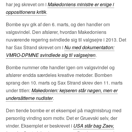
har jeg skrevet om i
Makedoniens ministre er enige i
oppositionens kritik
.
Bombe syv gik af den 6. marts, og den handler om
valgsvindel. Den afslører, hvordan Makedoniens
nuværende regering svindlede sig til valgsejre i 2013. Det
har Sax Strand skrevet om i
Nu med dokumentation:
VMRO-DPMNE svindlede sig til valgsejren
.
Bombe nummer otte handler igen om valgsvindel og
afslører endda særdeles kreative metoder. Bomben
sprang den 10. marts og Sax Strand skrev den 11. marts
under titlen:
Makedonien: kejseren står nøgen, men er
undersåtterne nudister
.
Den tiende bombe er et eksempel på magtmisbrug med
personlig vinding som motiv. Det er Gruevski selv, der
vinder. Eksemplet er beskrevet i
USA står bag Zaev,