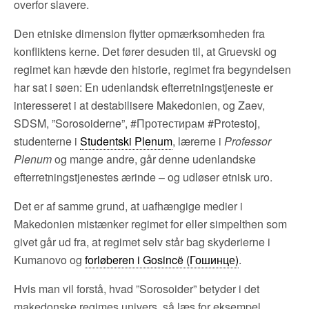
overfor slavere.
Den etniske dimension flytter opmærksomheden fra
konfliktens kerne. Det fører desuden til, at Gruevski og
regimet kan hævde den historie, regimet fra begyndelsen
har sat i søen: En udenlandsk efterretningstjeneste er
interesseret i at destabilisere Makedonien, og Zaev,
SDSM, ”Sorosoiderne”, #Протестирам #Protestoj,
studenterne i
Studentski Plenum
, lærerne i
Professor
Plenum
og mange andre, går denne udenlandske
efterretningstjenestes ærinde – og udløser etnisk uro.
Det er af samme grund, at uafhængige medier i
Makedonien mistænker regimet for eller simpelthen som
givet går ud fra, at regimet selv står bag skyderierne i
Kumanovo og
forløberen i Gosincë (Гошинце)
.
Hvis man vil forstå, hvad ”Sorosoider” betyder i det
makedonske regimes univers, så læs for eksempel