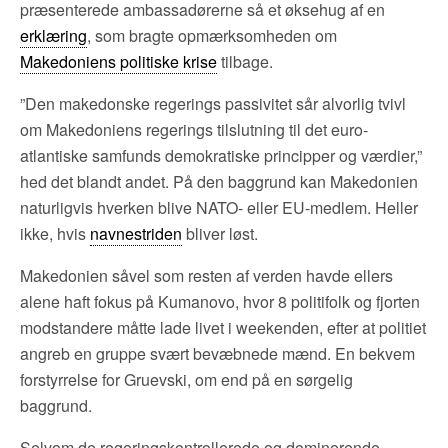
præsenterede ambassadørerne så et øksehug af en
erklæring
, som bragte opmærksomheden om
Makedoniens politiske krise
tilbage.
”Den makedonske regerings passivitet sår alvorlig tvivl
om Makedoniens regerings tilslutning til det euro-
atlantiske samfunds demokratiske principper og værdier,”
hed det blandt andet. På den baggrund kan Makedonien
naturligvis hverken blive NATO- eller EU-medlem. Heller
ikke, hvis
navnestriden
bliver løst.
Makedonien såvel som resten af verden havde ellers
alene haft fokus på Kumanovo, hvor 8 politifolk og fjorten
modstandere måtte lade livet i weekenden, efter at politiet
angreb en gruppe svært bevæbnede mænd. En bekvem
forstyrrelse for Gruevski, om end på en sørgelig
baggrund.
Selvom de regeringskontrollerede og dominerende