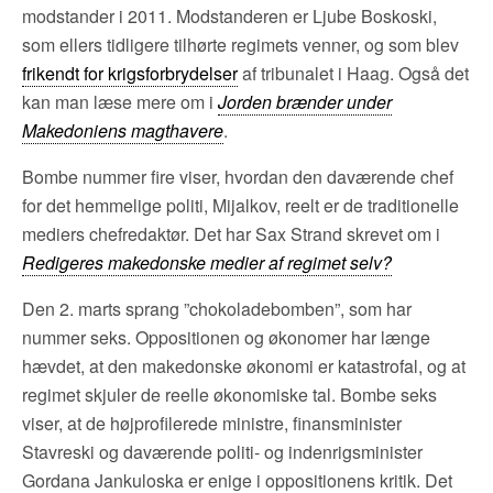
modstander i 2011. Modstanderen er Ljube Boskoski,
som ellers tidligere tilhørte regimets venner, og som blev
frikendt for krigsforbrydelser
af tribunalet i Haag. Også det
kan man læse mere om i
Jorden brænder under
Makedoniens magthavere
.
Bombe nummer fire viser, hvordan den daværende chef
for det hemmelige politi, Mijalkov, reelt er de traditionelle
mediers chefredaktør. Det har Sax Strand skrevet om i
Redigeres makedonske medier af regimet selv?
Den 2. marts sprang ”chokoladebomben”, som har
nummer seks. Oppositionen og økonomer har længe
hævdet, at den makedonske økonomi er katastrofal, og at
regimet skjuler de reelle økonomiske tal. Bombe seks
viser, at de højprofilerede ministre, finansminister
Stavreski og daværende politi- og indenrigsminister
Gordana Jankuloska er enige i oppositionens kritik. Det