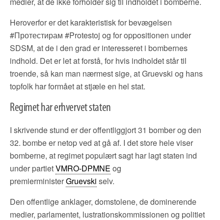
medier, at de ikke forholder sig til indholdet i bomberne.
Heroverfor er det karakteristisk for bevægelsen
#Протестирам #Protestoj og for oppositionen under
SDSM, at de i den grad er interesseret i bombernes
indhold. Det er let at forstå, for hvis indholdet står til
troende, så kan man nærmest sige, at Gruevski og hans
topfolk har formået at stjæle en hel stat.
Regimet har erhvervet staten
I skrivende stund er der offentliggjort 31 bomber og den
32. bombe er netop ved at gå af. I det store hele viser
bomberne, at regimet populært sagt har lagt staten ind
under partiet
VMRO-DPMNE
og
premierminister
Gruevski
selv.
Den offentlige anklager, domstolene, de dominerende
medier, parlamentet, lustrationskommissionen og politiet