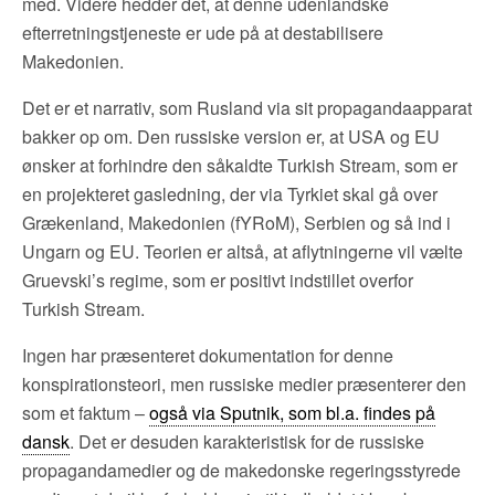
med. Videre hedder det, at denne udenlandske
efterretningstjeneste er ude på at destabilisere
Makedonien.
Det er et narrativ, som Rusland via sit propagandaapparat
bakker op om. Den russiske version er, at USA og EU
ønsker at forhindre den såkaldte Turkish Stream, som er
en projekteret gasledning, der via Tyrkiet skal gå over
Grækenland, Makedonien (fYRoM), Serbien og så ind i
Ungarn og EU. Teorien er altså, at aflytningerne vil vælte
Gruevski’s regime, som er positivt indstillet overfor
Turkish Stream.
Ingen har præsenteret dokumentation for denne
konspirationsteori, men russiske medier præsenterer den
som et faktum –
også via Sputnik, som bl.a. findes på
dansk
. Det er desuden karakteristisk for de russiske
propagandamedier og de makedonske regeringsstyrede