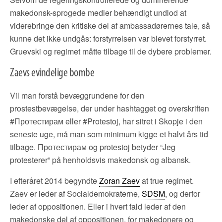
makedonsk-sprogede medier behændigt undlod at
viderebringe den kritiske del af ambassadørernes tale, så
kunne det ikke undgås: forstyrrelsen var blevet forstyrret.
Gruevski og regimet måtte tilbage til de dybere problemer.
Zaevs evindelige bombe
Vil man forstå bevæggrundene for den
prostestbevægelse, der under hashtagget og overskriften
#Протестирам eller #Protestoj, har sitret i Skopje i den
seneste uge, må man som minimum kigge et halvt års tid
tilbage. Протестирам og protestoj betyder “Jeg
protesterer” på henholdsvis makedonsk og albansk.
I efteråret 2014 begyndte
Zoran Zaev
at true regimet.
Zaev er leder af Socialdemokraterne,
SDSM
, og derfor
leder af oppositionen. Eller i hvert fald leder af den
makedonske del af oppositionen, for makedonere og