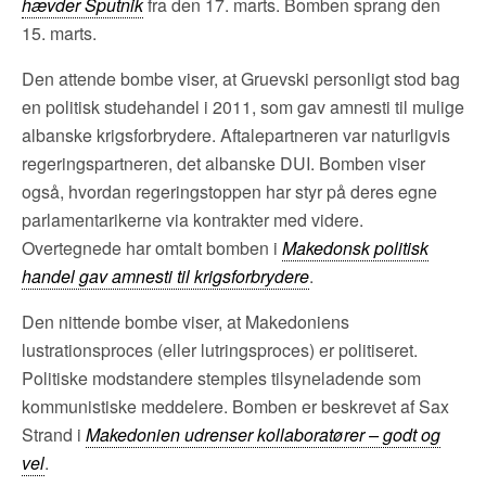
hævder Sputnik
fra den 17. marts. Bomben sprang den
15. marts.
Den attende bombe viser, at Gruevski personligt stod bag
en politisk studehandel i 2011, som gav amnesti til mulige
albanske krigsforbrydere. Aftalepartneren var naturligvis
regeringspartneren, det albanske DUI. Bomben viser
også, hvordan regeringstoppen har styr på deres egne
parlamentarikerne via kontrakter med videre.
Overtegnede har omtalt bomben i
Makedonsk politisk
handel gav amnesti til krigsforbrydere
.
Den nittende bombe viser, at Makedoniens
lustrationsproces (eller lutringsproces) er politiseret.
Politiske modstandere stemples tilsyneladende som
kommunistiske meddelere. Bomben er beskrevet af Sax
Strand i
Makedonien udrenser kollaboratører – godt og
vel
.