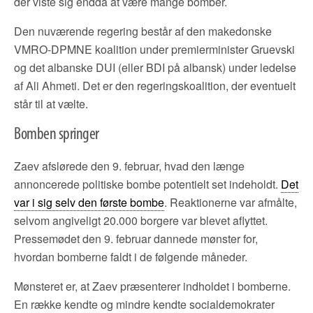
der viste sig endda at være mange bomber.
Den nuværende regering består af den makedonske
VMRO-DPMNE koalition under premierminister Gruevski
og det albanske DUI (eller BDI på albansk) under ledelse
af Ali Ahmeti. Det er den regeringskoalition, der eventuelt
står til at vælte.
Bomben springer
Zaev afslørede den 9. februar, hvad den længe
annoncerede politiske bombe potentielt set indeholdt.
Det
var i sig selv den første bombe
. Reaktionerne var afmålte,
selvom angiveligt 20.000 borgere var blevet aflyttet.
Pressemødet den 9. februar dannede mønster for,
hvordan bomberne faldt i de følgende måneder.
Mønsteret er, at Zaev præsenterer indholdet i bomberne.
En række kendte og mindre kendte socialdemokrater