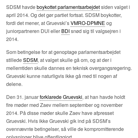
SDSM havde
boykottet parlamentsarbejdet
siden valget i
april 2014. Og det gør partiet fortsat. SDSM boykotter,
fordi det mener, at Gruevski’s
VMRO-DPMNE
og
juniorpartneren DUI eller
BDI
snød sig til valgsejren i
2014.
Som betingelse for at genoptage parlamentsarbejdet
stillede
SDSM
, at valget skulle gå om, og at der i
mellemtiden skulle dannes en teknisk overgangsregering.
Gruevski kunne naturligvis ikke gå med til nogen af
delene.
Den 31. januar
forklarede Gruevski
, at han havde holdt
fire møder med Zaev mellem september og november
2014. På disse møder skulle Zaev have afpresset
Gruevski. Hvis ikke Gruevski gik ind på SDSM’s
ovennævnte betingelser, så ville de kompromitterende
oplysninger blive offentliggjort.