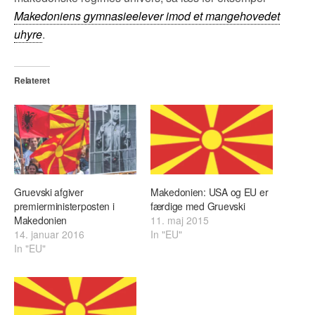
Makedoniens gymnasieelever imod et mangehovedet
uhyre
.
Relateret
Gruevski afgiver
Makedonien: USA og EU er
premierministerposten i
færdige med Gruevski
Makedonien
11. maj 2015
14. januar 2016
In "EU"
In "EU"