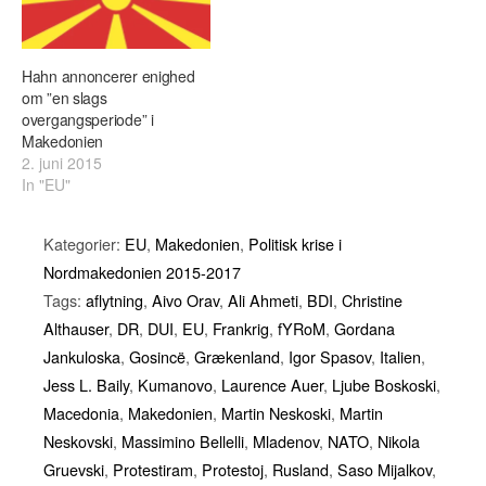
Hahn annoncerer enighed
om ”en slags
overgangsperiode” i
Makedonien
2. juni 2015
In "EU"
Kategorier:
EU
,
Makedonien
,
Politisk krise i
Nordmakedonien 2015-2017
Tags:
aflytning
,
Aivo Orav
,
Ali Ahmeti
,
BDI
,
Christine
Althauser
,
DR
,
DUI
,
EU
,
Frankrig
,
fYRoM
,
Gordana
Jankuloska
,
Gosincë
,
Grækenland
,
Igor Spasov
,
Italien
,
Jess L. Baily
,
Kumanovo
,
Laurence Auer
,
Ljube Boskoski
,
Macedonia
,
Makedonien
,
Martin Neskoski
,
Martin
Neskovski
,
Massimino Bellelli
,
Mladenov
,
NATO
,
Nikola
Gruevski
,
Protestiram
,
Protestoj
,
Rusland
,
Saso Mijalkov
,