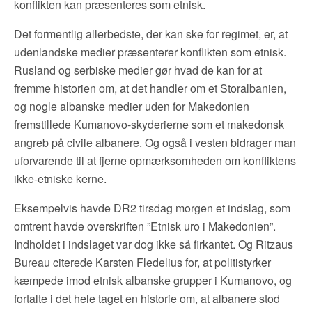
konflikten kan præsenteres som etnisk.
Det formentlig allerbedste, der kan ske for regimet, er, at
udenlandske medier præsenterer konflikten som etnisk.
Rusland og serbiske medier gør hvad de kan for at
fremme historien om, at det handler om et Storalbanien,
og nogle albanske medier uden for Makedonien
fremstillede Kumanovo-skyderierne som et makedonsk
angreb på civile albanere. Og også i vesten bidrager man
uforvarende til at fjerne opmærksomheden om konfliktens
ikke-etniske kerne.
Eksempelvis havde DR2 tirsdag morgen et indslag, som
omtrent havde overskriften ”Etnisk uro i Makedonien”.
Indholdet i indslaget var dog ikke så firkantet. Og Ritzaus
Bureau citerede Karsten Fledelius for, at politistyrker
kæmpede imod etnisk albanske grupper i Kumanovo, og
fortalte i det hele taget en historie om, at albanere stod