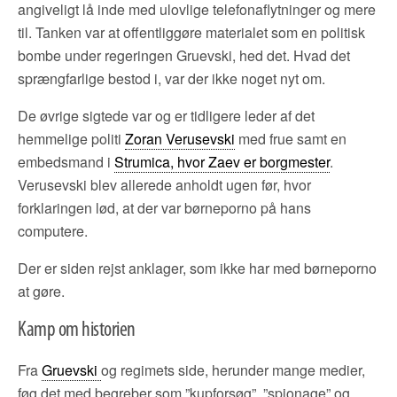
angiveligt lå inde med ulovlige telefonaflytninger og mere
til. Tanken var at offentliggøre materialet som en politisk
bombe under regeringen Gruevski, hed det. Hvad det
sprængfarlige bestod i, var der ikke noget nyt om.
De øvrige sigtede var og er tidligere leder af det
hemmelige politi
Zoran Verusevski
med frue samt en
embedsmand i
Strumica, hvor Zaev er borgmester
.
Verusevski blev allerede anholdt ugen før, hvor
forklaringen lød, at der var børneporno på hans
computere.
Der er siden rejst anklager, som ikke har med børneporno
at gøre.
Kamp om historien
Fra
Gruevski
og regimets side, herunder mange medier,
føg det med begreber som ”kupforsøg”, ”spionage” og