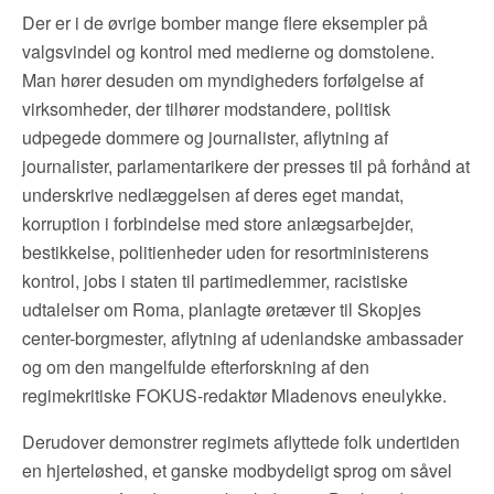
Der er i de øvrige bomber mange flere eksempler på
valgsvindel og kontrol med medierne og domstolene.
Man hører desuden om myndigheders forfølgelse af
virksomheder, der tilhører modstandere, politisk
udpegede dommere og journalister, aflytning af
journalister, parlamentarikere der presses til på forhånd at
underskrive nedlæggelsen af deres eget mandat,
korruption i forbindelse med store anlægsarbejder,
bestikkelse, politienheder uden for resortministerens
kontrol, jobs i staten til partimedlemmer, racistiske
udtalelser om Roma, planlagte øretæver til Skopjes
center-borgmester, aflytning af udenlandske ambassader
og om den mangelfulde efterforskning af den
regimekritiske FOKUS-redaktør Mladenovs eneulykke.
Derudover demonstrer regimets aflyttede folk undertiden
en hjerteløshed, et ganske modbydeligt sprog om såvel