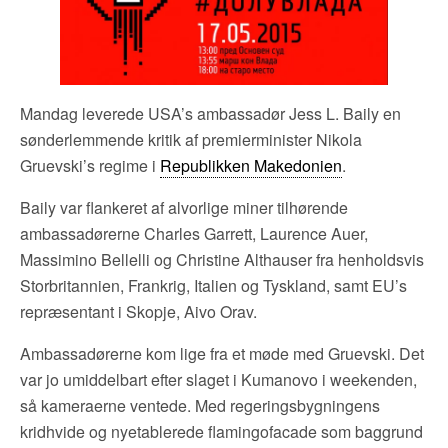
Mandag leverede USA’s ambassadør Jess L. Baily en
sønderlemmende kritik af premierminister Nikola
Gruevski’s regime i
Republikken Makedonien
.
Baily var flankeret af alvorlige miner tilhørende
ambassadørerne Charles Garrett, Laurence Auer,
Massimino Bellelli og Christine Althauser fra henholdsvis
Storbritannien, Frankrig, Italien og Tyskland, samt EU’s
repræsentant i Skopje, Aivo Orav.
Ambassadørerne kom lige fra et møde med Gruevski. Det
var jo umiddelbart efter slaget i Kumanovo i weekenden,
så kameraerne ventede. Med regeringsbygningens
kridhvide og nyetablerede flamingofacade som baggrund