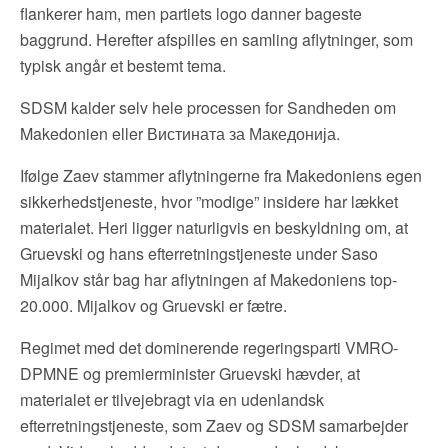
flankerer ham, men partiets logo danner bageste
baggrund. Herefter afspilles en samling aflytninger, som
typisk angår et bestemt tema.
SDSM kalder selv hele processen for Sandheden om
Makedonien eller Вистината за Македонија.
Ifølge Zaev stammer aflytningerne fra Makedoniens egen
sikkerhedstjeneste, hvor ”modige” insidere har lækket
materialet. Heri ligger naturligvis en beskyldning om, at
Gruevski og hans efterretningstjeneste under Saso
Mijalkov står bag har aflytningen af Makedoniens top-
20.000. Mijalkov og Gruevski er fætre.
Regimet med det dominerende regeringsparti VMRO-
DPMNE og premierminister Gruevski hævder, at
materialet er tilvejebragt via en udenlandsk
efterretningstjeneste, som Zaev og SDSM samarbejder