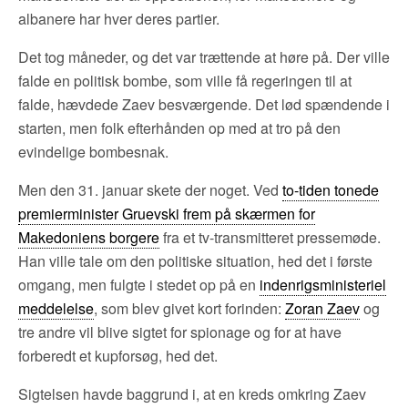
albanere har hver deres partier.
Det tog måneder, og det var trættende at høre på. Der ville
falde en politisk bombe, som ville få regeringen til at
falde, hævdede Zaev besværgende. Det lød spændende i
starten, men folk efterhånden op med at tro på den
evindelige bombesnak.
Men den 31. januar skete der noget. Ved
to-tiden tonede
premierminister Gruevski frem på skærmen for
Makedoniens borgere
fra et tv-transmitteret pressemøde.
Han ville tale om den politiske situation, hed det i første
omgang, men fulgte i stedet op på en
indenrigsministeriel
meddelelse
, som blev givet kort forinden:
Zoran Zaev
og
tre andre vil blive sigtet for spionage og for at have
forberedt et kupforsøg, hed det.
Sigtelsen havde baggrund i, at en kreds omkring Zaev