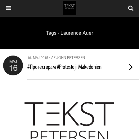
Tags › Laurence Auer
16. MAJ 2015 • AF JOHN PETERSEN
MAJ
16
#Протестирам #Protestoj i Makedonien