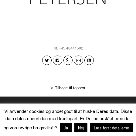
Tlf. +45 48441502
Tilbage til toppen
Vi anvender cookies og andet godt til at huske Deres data. Disse
data deles undertiden med tredjepart. Er De indforstået med det
og vore øvrige brugsvilkår?
Ja
Nej
Læs først detaljerne