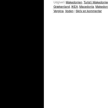
Udgivet i
Makedonien
,
Turist i Makedonie
Grækenland
,
IKEA
,
Macedonia
,
Makedon
Vergina
,
Voden
|
Skriv en kommentar