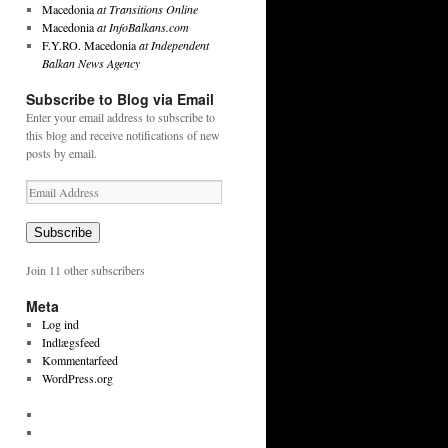
Macedonia
at Transitions Online
Macedonia
at InfoBalkans.com
F.Y.RO. Macedonia
at Independent
Balkan News Agency
Subscribe to Blog via Email
Enter your email address to subscribe to
this blog and receive notifications of new
posts by email.
Email
Address
Subscribe
Join 11 other subscribers
Meta
Log ind
Indlægsfeed
Kommentarfeed
WordPress.org
View
tekstpetersen’s
View