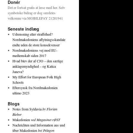
Donér
Det er fortsat gratis at læse med her. Selv
symbolske bidrag er dog særdeles
velkomne via MOBILEPAY 21281941
Seneste indlæg
Udrensning eller straffrihed?
Nordmakedoniens aflytningsskandale
endte uden de store konsekvenser
Nordmakedoniens vej mod EU-
medlemskab siden 2017
Hvad blev der af CJO – den særlige
anklagemyndighed – og Katica
Janeva?
My Effort for European Folk High
Schools
Eftersynsk fra Nordmakedonien
ultimo 2023
Blogs
Notes from Syldavia
by Florian
Bieber
Makedonien
ved Magasinet rØST
Nachrichten und Information aus und
über Makedonien
bei Pelagon