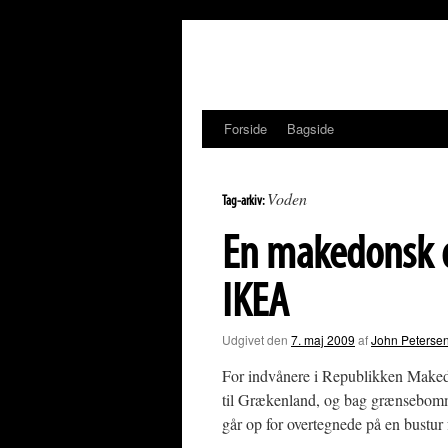
Hop
til
indhold
Forside
Bagside
Voden
Tag-arkiv:
En makedonsk da
IKEA
Udgivet den
7. maj 2009
af
John Peterse
For indvånere i Republikken Makedo
til Grækenland, og bag grænsebomme
går op for overtegnede på en bustur