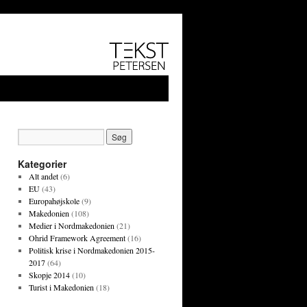
Kategorier
Alt andet
(6)
EU
(43)
Europahøjskole
(9)
Makedonien
(108)
Medier i Nordmakedonien
(21)
Ohrid Framework Agreement
(16)
Politisk krise i Nordmakedonien 2015-
2017
(64)
Skopje 2014
(10)
Turist i Makedonien
(18)