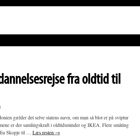
nnelsesrejse fra oldtid til
n
nien gælder det selve statens navn, om man så blot er på sviptur
ne er der samlingskraft i oldtidsminder og IKEA. Flere småting
 fra Skopje til …
Læs resten
→