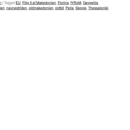
n
|
Tagget
EU
,
Filip II af Makedonien
,
Florina
,
fYRoM
,
Gevgelija
,
ien
,
navnestriden
,
oldmakedonien
,
oldtid
,
Pella
,
Skopje
,
Thessaloniki
,