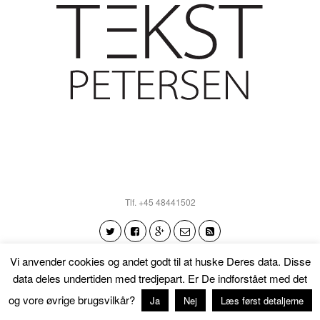
Tlf. +45 48441502
Vi anvender cookies og andet godt til at huske Deres data. Disse
data deles undertiden med tredjepart. Er De indforstået med det
Tilbage til toppen
og vore øvrige brugsvilkår?
Ja
Nej
Læs først detaljerne