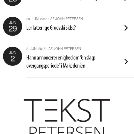
29. JUNI 2015 • AF JOHN PETERSEN
JUN
29
Ler latterlige Gruevski sidst?
2. JUNI 2015 • AF JOHN PETERSEN
JUN
2
Hahn annoncerer enighed om ”en slags
overgangsperiode” i Makedonien