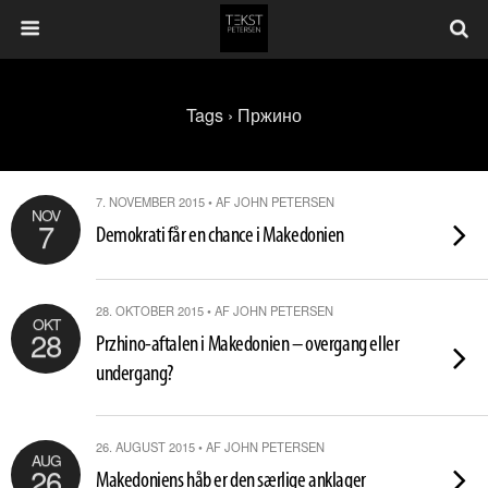
Tags › Пржино
7. NOVEMBER 2015 • AF JOHN PETERSEN
NOV
7
Demokrati får en chance i Makedonien
28. OKTOBER 2015 • AF JOHN PETERSEN
OKT
28
Przhino-aftalen i Makedonien – overgang eller
undergang?
26. AUGUST 2015 • AF JOHN PETERSEN
AUG
26
Makedoniens håb er den særlige anklager