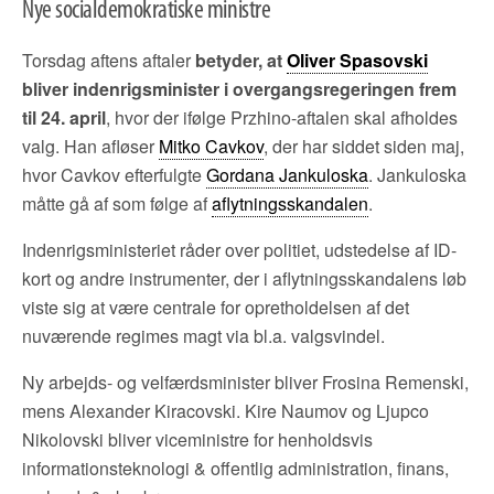
Nye socialdemokratiske ministre
Torsdag aftens aftaler
betyder, at
Oliver Spasovski
bliver indenrigsminister i overgangsregeringen frem
til 24. april
, hvor der ifølge Przhino-aftalen skal afholdes
valg. Han afløser
Mitko Cavkov
, der har siddet siden maj,
hvor Cavkov efterfulgte
Gordana Jankuloska
. Jankuloska
måtte gå af som følge af
aflytningsskandalen
.
Indenrigsministeriet råder over politiet, udstedelse af ID-
kort og andre instrumenter, der i aflytningsskandalens løb
viste sig at være centrale for opretholdelsen af det
nuværende regimes magt via bl.a. valgsvindel.
Ny arbejds- og velfærdsminister bliver Frosina Remenski,
mens Alexander Kiracovski. Kire Naumov og Ljupco
Nikolovski bliver viceministre for henholdsvis
informationsteknologi & offentlig administration, finans,