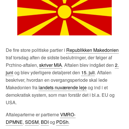
De fire store politiske partier i
Republikken Makedonien
traf torsdag aften de sidste beslutninger, der følger af
Przhino-aftalen,
skriver MIA
. Aftalen blev indgået den
2.
juni
og blev yderligere detaljeret den
15. juli
. Aftalen
beskriver, hvordan en overgangsperiode skal lede
Makedonien fra
landets nuværende leje
og ind i et
demokratisk system, som man forstår det i bl.a. EU og
USA.
Aftaleparterne er partierne
VMRO-
DPMNE
,
SDSM
,
BDI
og
PDSh
.