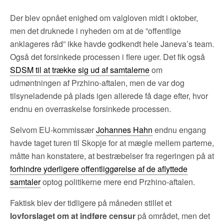
Der blev opnået enighed om valgloven midt i oktober,
men det druknede i nyheden om at de ”offentlige
anklageres råd” ikke havde godkendt hele Janeva’s team.
Også det forsinkede processen i flere uger. Det fik også
SDSM til at trække sig ud af samtalerne
om
udmøntningen af Przhino-aftalen, men de var dog
tilsyneladende på plads igen allerede få dage efter, hvor
endnu en overraskelse forsinkede processen.
Selvom EU-kommissær
Johannes Hahn
endnu engang
havde taget turen til Skopje for at mægle mellem parterne,
måtte han konstatere, at bestræbelser fra regeringen på at
forhindre yderligere offentliggørelse af de aflyttede
samtaler
optog politikerne mere end Przhino-aftalen.
Faktisk blev der tidligere på måneden stillet et
lovforslaget om at indføre censur
på området, men det