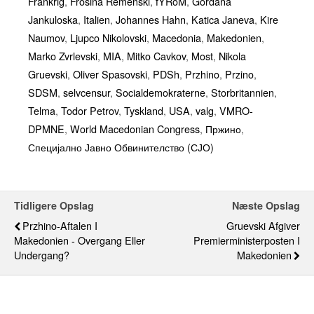
Frankrig
,
Frosina Remenski
,
fYRoM
,
Gordana
Jankuloska
,
Italien
,
Johannes Hahn
,
Katica Janeva
,
Kire
Naumov
,
Ljupco Nikolovski
,
Macedonia
,
Makedonien
,
Marko Zvrlevski
,
MIA
,
Mitko Cavkov
,
Most
,
Nikola
Gruevski
,
Oliver Spasovski
,
PDSh
,
Przhino
,
Przino
,
SDSM
,
selvcensur
,
Socialdemokraterne
,
Storbritannien
,
Telma
,
Todor Petrov
,
Tyskland
,
USA
,
valg
,
VMRO-
DPMNE
,
World Macedonian Congress
,
Пржино
,
Специјално Јавно Обвинителство (СЈО)
Tidligere Opslag
Næste Opslag
Przhino-Aftalen I
Gruevski Afgiver
Makedonien - Overgang Eller
Premierministerposten I
Undergang?
Makedonien