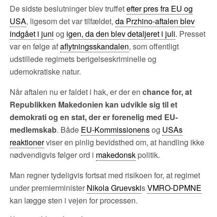
De sidste beslutninger blev truffet
efter pres fra EU og
USA
, ligesom det var tilfældet,
da Przhino-aftalen blev
indgået i juni
og
igen, da den blev detaljeret i juli
. Presset
var en følge af
aflytningsskandalen
, som offentligt
udstillede regimets berigelseskriminelle og
udemokratiske natur.
Når aftalen nu er faldet i hak, er der en
chance for, at
Republikken Makedonien kan udvikle sig til et
demokrati og en stat, der er forenelig med EU-
medlemskab
. Både
EU-Kommissionens
og
USAs
reaktioner
viser en pinlig bevidsthed om, at handling ikke
nødvendigvis følger ord i
makedonsk
politik.
Man regner tydeligvis fortsat med risikoen for, at regimet
under premierminister
Nikola Gruevski
s
VMRO-DPMNE
kan lægge sten i vejen for processen.