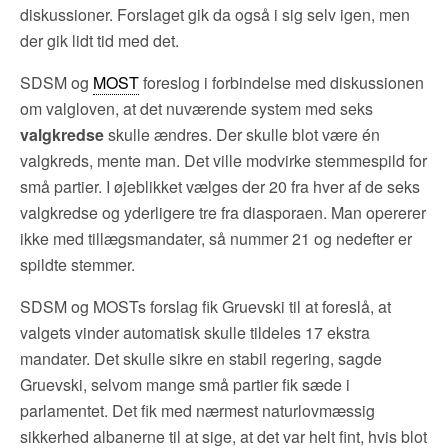
diskussioner. Forslaget gik da også i sig selv igen, men
der gik lidt tid med det.
SDSM og
MOST
foreslog i forbindelse med diskussionen
om valgloven, at det nuværende system med seks
valgkredse
skulle ændres. Der skulle blot være én
valgkreds, mente man. Det ville modvirke stemmespild for
små partier. I øjeblikket vælges der 20 fra hver af de seks
valgkredse og yderligere tre fra diasporaen. Man opererer
ikke med tillægsmandater, så nummer 21 og nedefter er
spildte stemmer.
SDSM og MOSTs forslag fik Gruevski til at foreslå, at
valgets vinder automatisk skulle tildeles 17 ekstra
mandater. Det skulle sikre en stabil regering, sagde
Gruevski, selvom mange små partier fik sæde i
parlamentet. Det fik med nærmest naturlovmæssig
sikkerhed albanerne til at sige, at det var helt fint, hvis blot