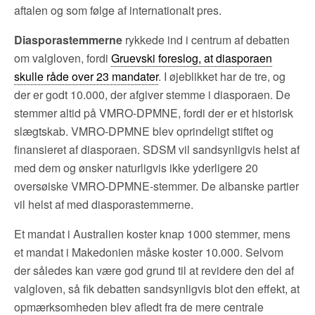
aftalen og som følge af internationalt pres.
Diasporastemmerne
rykkede ind i centrum af debatten
om valgloven, fordi
Gruevski foreslog, at diasporaen
skulle råde over 23 mandater
. I øjeblikket har de tre, og
der er godt 10.000, der afgiver stemme i diasporaen. De
stemmer altid på VMRO-DPMNE, fordi der er et historisk
slægtskab. VMRO-DPMNE blev oprindeligt stiftet og
finansieret af diasporaen. SDSM vil sandsynligvis helst af
med dem og ønsker naturligvis ikke yderligere 20
oversøiske VMRO-DPMNE-stemmer. De albanske partier
vil helst af med diasporastemmerne.
Et mandat i Australien koster knap 1000 stemmer, mens
et mandat i Makedonien måske koster 10.000. Selvom
der således kan være god grund til at revidere den del af
valgloven, så fik debatten sandsynligvis blot den effekt, at
opmærksomheden blev afledt fra de mere centrale