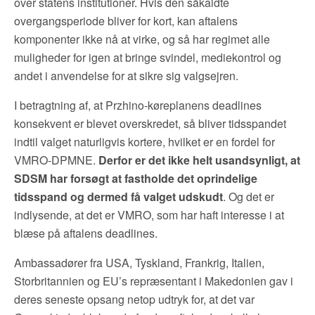
over statens institutioner. Hvis den såkaldte
overgangsperiode bliver for kort, kan aftalens
komponenter ikke nå at virke, og så har regimet alle
muligheder for igen at bringe svindel, mediekontrol og
andet i anvendelse for at sikre sig valgsejren.
I betragtning af, at Przhino-køreplanens deadlines
konsekvent er blevet overskredet, så bliver tidsspandet
indtil valget naturligvis kortere, hvilket er en fordel for
VMRO-DPMNE.
Derfor er det ikke helt usandsynligt, at
SDSM har forsøgt at fastholde det oprindelige
tidsspand og dermed få valget udskudt
. Og det er
indlysende, at det er VMRO, som har haft interesse i at
blæse på aftalens deadlines.
Ambassadører fra USA, Tyskland, Frankrig, Italien,
Storbritannien og EU’s repræsentant i Makedonien gav i
deres seneste opsang netop udtryk for, at det var