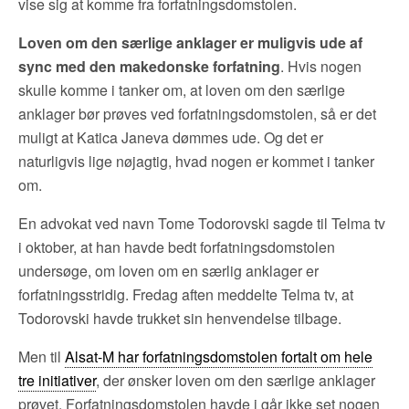
vise sig at komme fra forfatningsdomstolen.
Loven om den særlige anklager er muligvis ude af
sync med den makedonske forfatning
. Hvis nogen
skulle komme i tanker om, at loven om den særlige
anklager bør prøves ved forfatningsdomstolen, så er det
muligt at Katica Janeva dømmes ude. Og det er
naturligvis lige nøjagtig, hvad nogen er kommet i tanker
om.
En advokat ved navn Tome Todorovski sagde til Telma tv
i oktober, at han havde bedt forfatningsdomstolen
undersøge, om loven om en særlig anklager er
forfatningsstridig. Fredag aften meddelte Telma tv, at
Todorovski havde trukket sin henvendelse tilbage.
Men til
Alsat-M har forfatningsdomstolen fortalt om hele
tre initiativer
, der ønsker loven om den særlige anklager
prøvet. Forfatningsdomstolen havde i går ikke set nogen