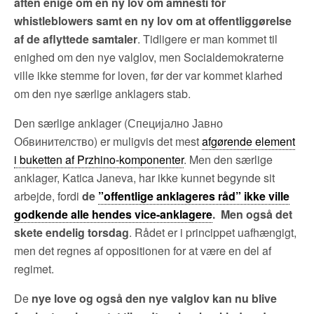
aften enige om en ny lov om amnesti for
whistleblowers samt en ny lov om at offentliggørelse
af de aflyttede samtaler
. Tidligere er man kommet til
enighed om den nye valglov, men Socialdemokraterne
ville ikke stemme for loven, før der var kommet klarhed
om den nye særlige anklagers stab.
Den særlige anklager (Специјално Јавно
Обвинителство) er muligvis det mest
afgørende element
i buketten af Przhino-komponenter
. Men den særlige
anklager, Katica Janeva, har ikke kunnet begynde sit
arbejde, fordi
de
”offentlige anklageres råd” ikke ville
godkende alle hendes vice-anklagere
. Men også det
skete endelig torsdag
. Rådet er i princippet uafhængigt,
men det regnes af oppositionen for at være en del af
regimet.
De
nye love og også den nye valglov kan nu blive