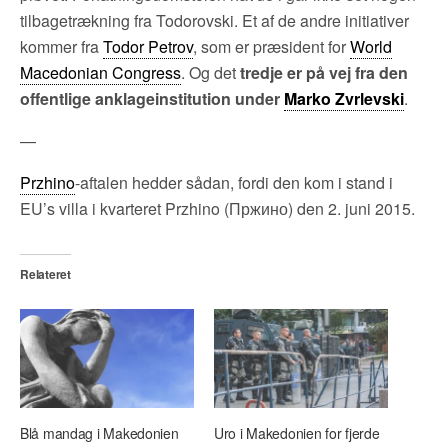
tilbagetrækning fra Todorovski. Et af de andre initiativer
kommer fra
Todor Petrov
, som er præsident for
World
Macedonian Congress
. Og det
tredje er på vej fra den
offentlige anklageinstitution under
Marko Zvrlevski
.
—
Przhino
-aftalen hedder sådan, fordi den kom i stand i
EU’s villa i kvarteret Przhino (Пржино) den 2. juni 2015.
Relateret
Blå mandag i Makedonien
Uro i Makedonien for fjerde