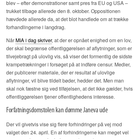
blev – efter demonstrationer samt pres fra EU og USA –
trukket tilbage allerede den 8. oktober. Oppositionen
hævdede allerede da, at det blot handlede om at trække
forhandlingerne i langdrag.
Når
MIA i dag skriver
, at der er opnået enighed om en lov,
der skal begrænse offentliggørelsen af aflytninger, som er
tilvejebragt på ulovlig vis, så viser det formentlig de sidste
krampetrækninger i forsøget på at indføre censur. Medier,
der publicerer materiale, der er resultat af ulovlige
aflytninger, vil blive tildelt bøder, hedder det. Men man
skal nok fæstne sig ved tilføjelsen, at det ikke gælder, hvis
offentliggørelsen tjener offentlighedens interesse.
Forfatningsdomstolen kan dømme Janeva ude
Der vil givetvis vise sig flere forhindringer på vej mod
valget den 24. april. En af forhindringerne kan meget vel