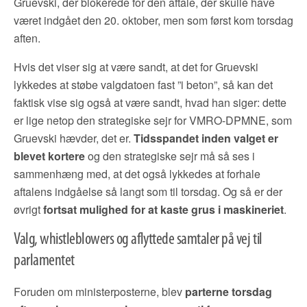
Gruevski, der blokerede for den aftale, der skulle have
været indgået den 20. oktober, men som først kom torsdag
aften.
Hvis det viser sig at være sandt, at det for Gruevski
lykkedes at støbe valgdatoen fast ”i beton”, så kan det
faktisk vise sig også at være sandt, hvad han siger: dette
er lige netop den strategiske sejr for VMRO-DPMNE, som
Gruevski hævder, det er.
Tidsspandet inden valget er
blevet kortere
og den strategiske sejr må så ses i
sammenhæng med, at det også lykkedes at forhale
aftalens indgåelse så langt som til torsdag. Og så er der
øvrigt
fortsat mulighed for at kaste grus i maskineriet
.
Valg, whistleblowers og aflyttede samtaler på vej til
parlamentet
Foruden om ministerposterne, blev
parterne torsdag