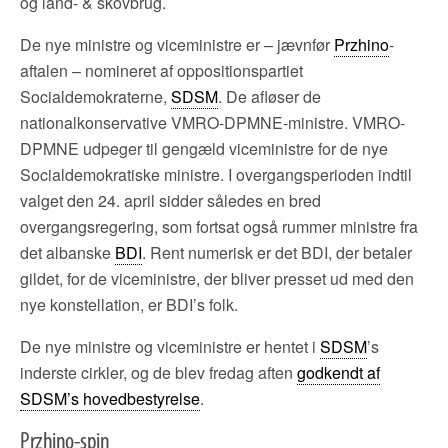
og land- & skovbrug.
De nye ministre og viceministre er – jævnfør
Przhino
-
aftalen – nomineret af oppositionspartiet
Socialdemokraterne,
SDSM
. De afløser de
nationalkonservative VMRO-DPMNE-ministre. VMRO-
DPMNE udpeger til gengæld viceministre for de nye
Socialdemokratiske ministre. I overgangsperioden indtil
valget den 24. april sidder således en bred
overgangsregering, som fortsat også rummer ministre fra
det albanske
BDI
. Rent numerisk er det BDI, der betaler
gildet, for de viceministre, der bliver presset ud med den
nye konstellation, er BDI’s folk.
De nye ministre og viceministre er hentet i
SDSM
’s
inderste cirkler, og de blev fredag aften
godkendt af
SDSM’s hovedbestyrelse
.
Przhino-spin