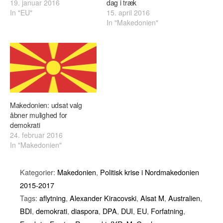
19. januar 2016
dag i træk
In "EU"
15. april 2016
In "Makedonien"
Makedonien: udsat valg
åbner mulighed for
demokrati
24. februar 2016
In "Makedonien"
Kategorier:
Makedonien
,
Politisk krise i Nordmakedonien
2015-2017
Tags:
aflytning
,
Alexander Kiracovski
,
Alsat M
,
Australien
,
BDI
,
demokrati
,
diaspora
,
DPA
,
DUI
,
EU
,
Forfatning
,