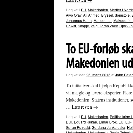
Udgivet i
EU
,
Makedonien
,
Medier i Nor
Aivo Orav
,
Ali Ahmeti
,
Bryssel
,
domstole
,
Johannes Hahn
,
Macedonia
,
Makedonie
Howitt
,
Skopje
,
valg
,
Zoran Zaev
,
Пржино
To EU-forløb sk
Makedonien ud 
Udgivet den
26. marts 2015
af
John Pete
To initiativer skal hjælpe Republik
vil mægle og levere eksperter. Fler
Makedonien. Statens institutioner, s
…
Læs resten
→
Udgivet i
EU
,
Makedonien
,
Politisk kris
DUI
,
Eduard Kukan
,
Elmar Brok
,
EU
,
EU-
Goran Petreski
,
Gordana Jankuloska
,
Hel
Makedonien
,
Makedonska Radio Televizi