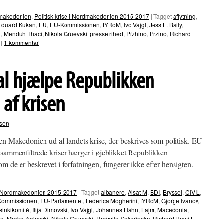
dmakedonien
,
Politisk krise i Nordmakedonien 2015-2017
|
Tagget
aflytning
,
Eduard Kukan
,
EU
,
EU-Kommissionen
,
fYRoM
,
Ivo Vajgl
,
Jess L. Baily
,
n
,
Menduh Thaci
,
Nikola Gruevski
,
pressefrihed
,
Przhino
,
Przino
,
Richard
|
1 kommentar
al hjælpe Republikken
af krisen
rsen
ken Makedonien ud af landets krise, der beskrives som politisk. EU
e sammenfiltrede kriser hærger i øjeblikket Republikken
om de er beskrevet i forfatningen, fungerer ikke efter hensigten.
e i Nordmakedonien 2015-2017
|
Tagget
albanere
,
Alsat M
,
BDI
,
Bryssel
,
CIVIL
,
Kommissionen
,
EU-Parlamentet
,
Federica Mogherini
,
fYRoM
,
Gjorge Ivanov
,
sinkikomité
,
Ilija Dimovski
,
Ivo Vajgl
,
Johannes Hahn
,
Lajm
,
Macedonia
,
ja
,
Marko Zvrlevski
,
Nikola Gruevski
,
Radmila Sekerinska
,
Richard Howitt
,