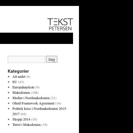
Kategorier
Alt andet
(6)
EU
(43)
Europahøjskole
(9)
Makedonien
(108)
Medier i Nordmakedonien
(21)
Ohrid Framework Agreement
(16)
Politisk krise i Nordmakedonien 2015-
2017
(64)
Skopje 2014
(10)
Turist i Makedonien
(18)