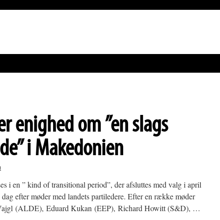
r enighed om ”en slags
de” i Makedonien
n
s i en ” kind of transitional period”, der afsluttes med valg i april
ag efter møder med landets partiledere. Efter en række møder
 Vajgl (ALDE), Eduard Kukan (EEP), Richard Howitt (S&D), …