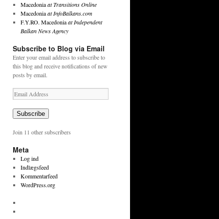
Macedonia
at Transitions Online
Macedonia
at InfoBalkans.com
F.Y.RO. Macedonia
at Independent
Balkan News Agency
Subscribe to Blog via Email
Enter your email address to subscribe to
this blog and receive notifications of new
posts by email.
Email
Address
Subscribe
Join 11 other subscribers
Meta
Log ind
Indlægsfeed
Kommentarfeed
WordPress.org
View
tekstpetersen’s
View