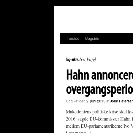
Hop
til
indhold
Forside
Bagside
Ivo Vajgl
Tag-arkiv:
Hahn annoncere
overgangsperio
Udgivet den
2. juni 2015
af
John Peterse
Makedoniens politiske krise skal løse
2016, sagde EU-kommissær Hahn i d
mellem EU-parlamentarikerne Ivo
Læs resten
→