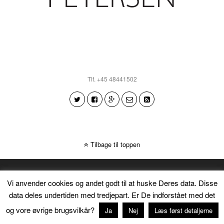
Tlf. +45 48441502
Tilbage til toppen
Vi anvender cookies og andet godt til at huske Deres data. Disse
data deles undertiden med tredjepart. Er De indforstået med det
og vore øvrige brugsvilkår?
Ja
Nej
Læs først detaljerne