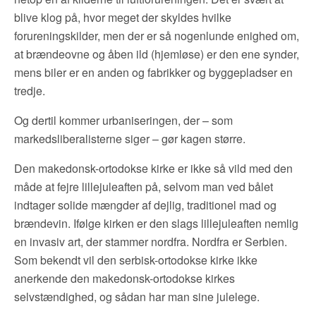
blive klog på, hvor meget der skyldes hvilke
forureningskilder, men der er så nogenlunde enighed om,
at brændeovne og åben ild (hjemløse) er den ene synder,
mens biler er en anden og fabrikker og byggepladser en
tredje.
Og dertil kommer urbaniseringen, der – som
markedsliberalisterne siger – gør kagen større.
Den makedonsk-ortodokse kirke er ikke så vild med den
måde at fejre lillejuleaften på, selvom man ved bålet
indtager solide mængder af dejlig, traditionel mad og
brændevin. Ifølge kirken er den slags lillejuleaften nemlig
en invasiv art, der stammer nordfra. Nordfra er Serbien.
Som bekendt vil den serbisk-ortodokse kirke ikke
anerkende den makedonsk-ortodokse kirkes
selvstændighed, og sådan har man sine julelege.