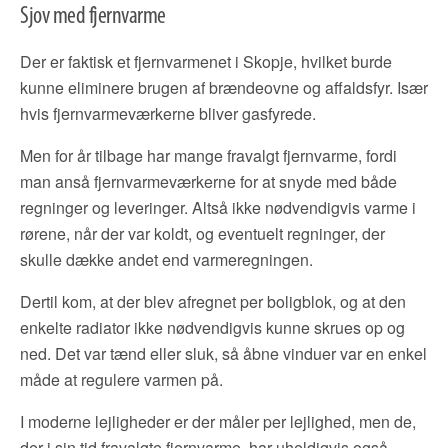
Sjov med fjernvarme
Der er faktisk et fjernvarmenet i Skopje, hvilket burde
kunne eliminere brugen af brændeovne og affaldsfyr. Især
hvis fjernvarmeværkerne bliver gasfyrede.
Men for år tilbage har mange fravalgt fjernvarme, fordi
man anså fjernvarmeværkerne for at snyde med både
regninger og leveringer. Altså ikke nødvendigvis varme i
rørene, når der var koldt, og eventuelt regninger, der
skulle dække andet end varmeregningen.
Dertil kom, at der blev afregnet per boligblok, og at den
enkelte radiator ikke nødvendigvis kunne skrues op og
ned. Det var tænd eller sluk, så åbne vinduer var en enkel
måde at regulere varmen på.
I moderne lejligheder er der måler per lejlighed, men de,
der i sin tid fravalgte fjernvarme, har uheldigvis også