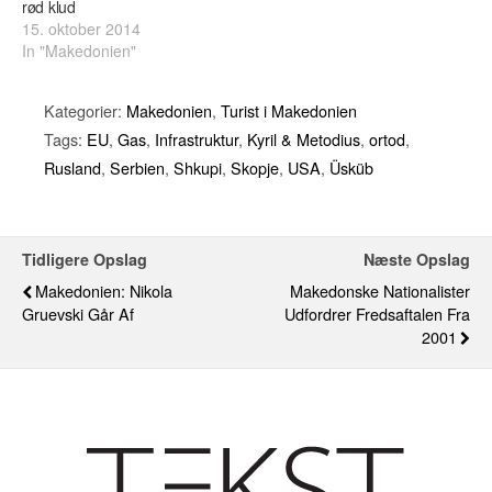
rød klud
15. oktober 2014
In "Makedonien"
Kategorier:
Makedonien
,
Turist i Makedonien
Tags:
EU
,
Gas
,
Infrastruktur
,
Kyril & Metodius
,
ortod
,
Rusland
,
Serbien
,
Shkupi
,
Skopje
,
USA
,
Üsküb
Tidligere Opslag
Næste Opslag
Makedonien: Nikola
Makedonske Nationalister
Gruevski Går Af
Udfordrer Fredsaftalen Fra
2001