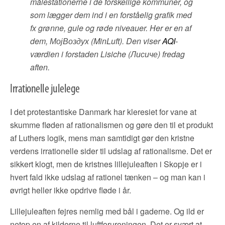
målestationerne i de forskellige kommuner, og
som lægger dem ind i en forståelig grafik med
fx grønne, gule og røde niveauer. Her er en af
dem, МојВоздух (MinLuft). Den viser
AQI
-
værdien i forstaden Lisiche (Лисиче) fredag
aften.
Irrationelle julelege
I det protestantiske Danmark har kleresiet for vane at
skumme fløden af rationalismen og gøre den til et produkt
af Luthers logik, mens man samtidigt gør den kristne
verdens irrationelle sider til udslag af rationalisme. Det er
sikkert klogt, men de kristnes lillejuleaften i Skopje er i
hvert fald ikke udslag af rationel tænken – og man kan i
øvrigt heller ikke opdrive fløde i år.
Lillejuleaften fejres nemlig med bål i gaderne. Og ild er
netop en af kilderne til luftforureningen. Det er svært at