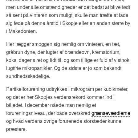
men under alle omstændigheder er det bedst at blive født
så sent på vinteren som muligt, skulle man træffe at lade
sig føde på denne årstid i Skopje eller en anden større by
i Makedonien.
Her lægger smoggen sig nemlig om vinteren, en tæt,
gråbrun dyne, der lugter af brændeovn, krematorium,
koks, dagens ret og lidt til, og som tillige er fuld af vistnok
lugtfrie mikropartikler. Og de sidste er jo som bekendt
sundhedsskadelige.
Partikelforurening udtrykkes i mikrogram per kubikmeter,
og det er her Skopjes verdensrekord kommer ind i
billedet. I december nåede man nemlig et
forureningsniveau, der både overskred
grænseværdierne
og hvad verdens øvrige forurenede storstæder kunne
præstere.