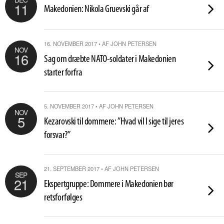
11
Makedonien: Nikola Gruevski går af
16. NOVEMBER 2017 • AF JOHN PETERSEN
NOV
16
Sag om dræbte NATO-soldater i Makedonien
starter forfra
5. NOVEMBER 2017 • AF JOHN PETERSEN
NOV
5
Kezarovski til dommere: ”Hvad vil I sige til jeres
forsvar?”
21. SEPTEMBER 2017 • AF JOHN PETERSEN
SEP
21
Ekspertgruppe: Dommere i Makedonien bør
retsforfølges