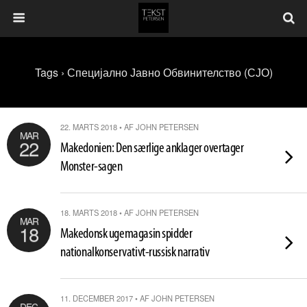
Tags › Специјално Јавно Обвинителство (СЈО)
22. MARTS 2018 • AF JOHN PETERSEN
MAR
22
Makedonien: Den særlige anklager overtager
Monster-sagen
18. MARTS 2018 • AF JOHN PETERSEN
MAR
18
Makedonsk ugemagasin spidder
nationalkonservativt-russisk narrativ
11. DECEMBER 2017 • AF JOHN PETERSEN
DEC