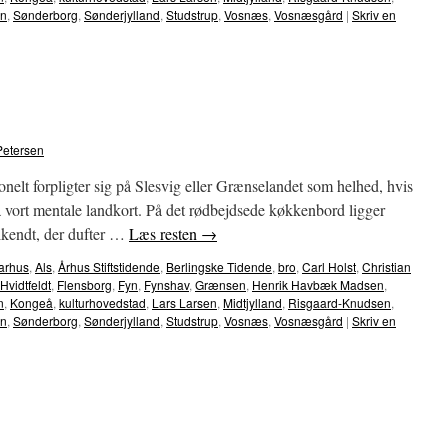
en
,
Sønderborg
,
Sønderjylland
,
Studstrup
,
Vosnæs
,
Vosnæsgård
|
Skriv en
Petersen
onelt forpligter sig på Slesvig eller Grænselandet som helhed, hvis
på vort mentale landkort. På det rødbejdsede køkkenbord ligger
lkendt, der dufter …
Læs resten
→
arhus
,
Als
,
Århus Stiftstidende
,
Berlingske Tidende
,
bro
,
Carl Holst
,
Christian
vidtfeldt
,
Flensborg
,
Fyn
,
Fynshav
,
Grænsen
,
Henrik Havbæk Madsen
,
n
,
Kongeå
,
kulturhovedstad
,
Lars Larsen
,
Midtjylland
,
Risgaard-Knudsen
,
en
,
Sønderborg
,
Sønderjylland
,
Studstrup
,
Vosnæs
,
Vosnæsgård
|
Skriv en