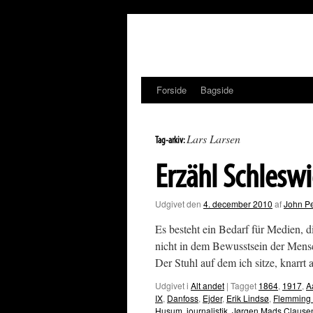
Hop
til
indhold
Forside
Bagside
Lars Larsen
Tag-arkiv:
Erzähl Schleswi
Udgivet den
4. december 2010
af
John P
Es besteht ein Bedarf für Medien, d
nicht in dem Bewusstsein der Mensc
Der Stuhl auf dem ich sitze, knarrt
Udgivet i
Alt andet
|
Tagget
1864
,
1917
,
A
IX
,
Danfoss
,
Ejder
,
Erik Lindsø
,
Flemming H
Husum
,
journalistik
,
Jørgen Mads Clause