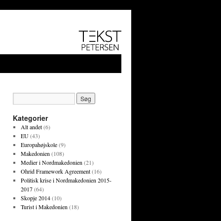
Kategorier
Alt andet
(6)
EU
(43)
Europahøjskole
(9)
Makedonien
(108)
Medier i Nordmakedonien
(21)
Ohrid Framework Agreement
(16)
Politisk krise i Nordmakedonien 2015-
2017
(64)
Skopje 2014
(10)
Turist i Makedonien
(18)