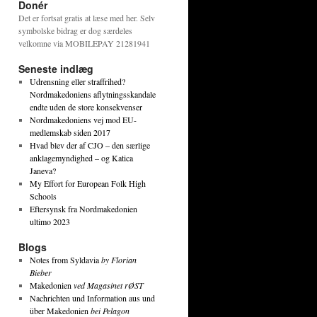
Donér
Det er fortsat gratis at læse med her. Selv
symbolske bidrag er dog særdeles
velkomne via MOBILEPAY 21281941
Seneste indlæg
Udrensning eller straffrihed?
Nordmakedoniens aflytningsskandale
endte uden de store konsekvenser
Nordmakedoniens vej mod EU-
medlemskab siden 2017
Hvad blev der af CJO – den særlige
anklagemyndighed – og Katica
Janeva?
My Effort for European Folk High
Schools
Eftersynsk fra Nordmakedonien
ultimo 2023
Blogs
Notes from Syldavia
by Florian
Bieber
Makedonien
ved Magasinet rØST
Nachrichten und Information aus und
über Makedonien
bei Pelagon