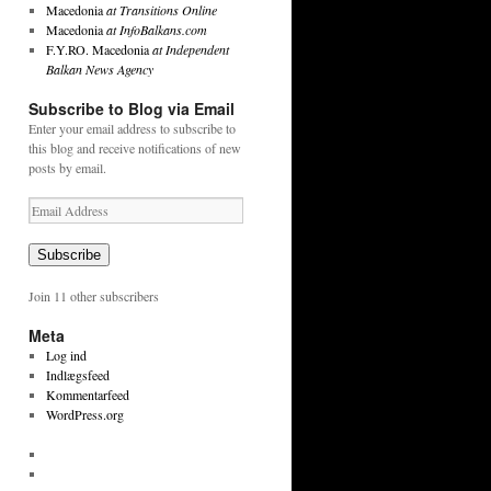
Macedonia
at Transitions Online
Macedonia
at InfoBalkans.com
F.Y.RO. Macedonia
at Independent
Balkan News Agency
Subscribe to Blog via Email
Enter your email address to subscribe to
this blog and receive notifications of new
posts by email.
Email
Address
Subscribe
Join 11 other subscribers
Meta
Log ind
Indlægsfeed
Kommentarfeed
WordPress.org
View
tekstpetersen’s
View