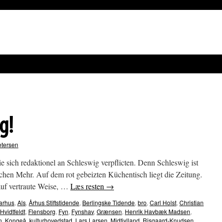
g!
etersen
ie sich redaktionel an Schleswig verpflicten. Denn Schleswig ist
hen Mehr. Auf dem rot gebeizten Küchentisch liegt die Zeitung.
 auf vertraute Weise, …
Læs resten
→
arhus
,
Als
,
Århus Stiftstidende
,
Berlingske Tidende
,
bro
,
Carl Holst
,
Christian
vidtfeldt
,
Flensborg
,
Fyn
,
Fynshav
,
Grænsen
,
Henrik Havbæk Madsen
,
n
,
Kongeå
,
kulturhovedstad
,
Lars Larsen
,
Midtjylland
,
Risgaard-Knudsen
,