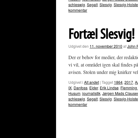
schleswig
,
Segalt
,
Slesvig
,
Slesvig-Holst
kommentar
Fortæl Slesvig!
Udgivet den
11. november 2010
af
John 
Der er behov for medier, der redakti
vi vil, at området igen skal findes 
avisen. Stolen under mig knirker ve
Udgivet i
Alt andet
|
Tagget
1864
,
2017
,
A
IX
,
Danfoss
,
Ejder
,
Erik Lindsø
,
Flemming H
Husum
,
journalistik
,
Jørgen Mads Clause
schleswig
,
Segalt
,
Slesvig
,
Slesvig-Holst
kommentar