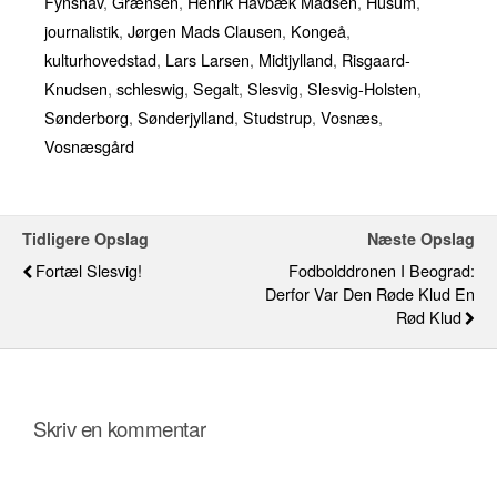
Fynshav
,
Grænsen
,
Henrik Havbæk Madsen
,
Husum
,
journalistik
,
Jørgen Mads Clausen
,
Kongeå
,
kulturhovedstad
,
Lars Larsen
,
Midtjylland
,
Risgaard-
Knudsen
,
schleswig
,
Segalt
,
Slesvig
,
Slesvig-Holsten
,
Sønderborg
,
Sønderjylland
,
Studstrup
,
Vosnæs
,
Vosnæsgård
Tidligere Opslag
Næste Opslag
Fortæl Slesvig!
Fodbolddronen I Beograd:
Derfor Var Den Røde Klud En
Rød Klud
Skriv en kommentar