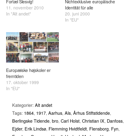
Fortæl Slesvig!
Nichtexklusive europäische
11. november 2010
Identität für alle
In "Alt andet"
20. juni 2000
In "EU"
Europæiske højskoler er
fremtiden
17. oktober 1999
In "EU"
Kategorier:
Alt andet
Tags:
1864
,
1917
,
Aarhus
,
Als
,
Århus Stiftstidende
,
Berlingske Tidende
,
bro
,
Carl Holst
,
Christian IX
,
Danfoss
,
Ejder
,
Erik Lindsø
,
Flemming Hvidtfeldt
,
Flensborg
,
Fyn
,