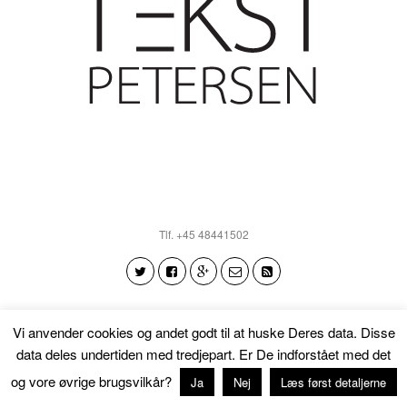
Tlf. +45 48441502
Vi anvender cookies og andet godt til at huske Deres data. Disse
Tilbage til toppen
data deles undertiden med tredjepart. Er De indforstået med det
og vore øvrige brugsvilkår?
Ja
Nej
Læs først detaljerne