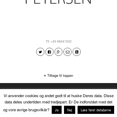
Tlf. +45 48441502
Tilbage til toppen
Vi anvender cookies og andet godt til at huske Deres data. Disse
data deles undertiden med tredjepart. Er De indforstået med det
og vore øvrige brugsvilkår?
Ja
Nej
Læs først detaljerne