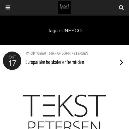
Tags › UNESCO
17. OKTOBER 1999 • AF JOHN PETERSEN
OKT
17
Europæiske højskoler er fremtiden