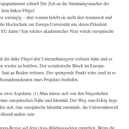
opaparlament schrieb Die Zeit an die Stimmungsmacher der
 dem linken Flügel:
en vorrangig – aber warum belebt sie nicht den Austausch und
ße Hochschule zur Europa-Universität um, deren Präsident
r EU käme? Ein solches akademisches Netz würde europäische
ß der linke Flügel den Unternehmergeist verloren hätte und es
n wieder zu beleben. Der sozialistische Block im Europa-
. Juni an Boden verloren. Der springende Punkt wäre (und ist es
Sozialdemokraten eines Projektes bedürfen.
aus zwei Aspekten: (1) Man müsse sich von den bürgerlichen
 einer europäischen Nähe und Identität. Der Weg zum Erfolg liege
n sich, eine europäische Identität entstünde, die Universitätswelt
 überall anders sein.
Europa-Bezug auf dem (Aus-)Bildungssektor entstehen. Wenn die