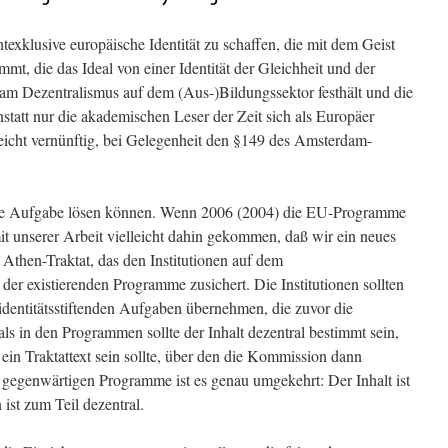
texklusive europäische Identität zu schaffen, die mit dem Geist
immt, die das Ideal von einer Identität der Gleichheit und der
e am Dezentralismus auf dem (Aus-)Bildungssektor festhält und die
statt nur die akademischen Leser der Zeit sich als Europäer
leicht vernünftig, bei Gelegenheit den §149 des Amsterdam-
iese Aufgabe lösen können. Wenn 2006 (2004) die EU-Programme
mit unserer Arbeit vielleicht dahin gekommen, daß wir ein neues
Athen-Traktat, das den Institutionen auf dem
er existierenden Programme zusichert. Die Institutionen sollten
e identitätsstiftenden Aufgaben übernehmen, die zuvor die
s in den Programmen sollte der Inhalt dezentral bestimmt sein,
ein Traktattext sein sollte, über den die Kommission dann
gegenwärtigen Programme ist es genau umgekehrt: Der Inhalt ist
 ist zum Teil dezentral.