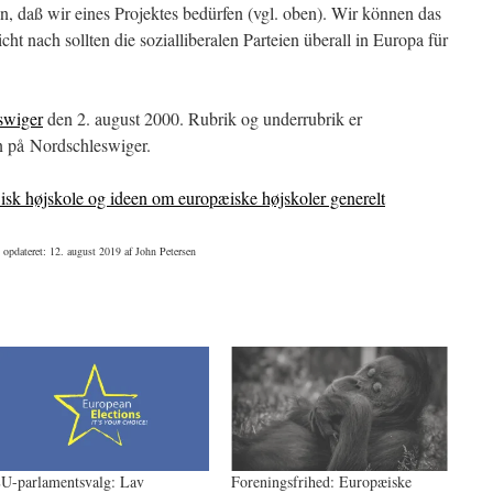
n, daß wir eines Projektes bedürfen (vgl. oben). Wir können das
ht nach sollten die sozialliberalen Parteien überall in Europa für
swiger
den 2. august 2000. Rubrik og underrubrik er
en på Nordschleswiger.
pæisk højskole og ideen om europæiske højskoler generelt
 opdateret:
12. august 2019
af
John Petersen
U-parlamentsvalg: Lav
Foreningsfrihed: Europæiske