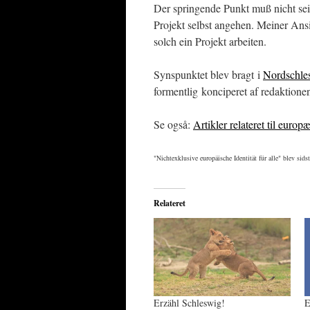
Der springende Punkt muß nicht sei
Projekt selbst angehen. Meiner Ansic
solch ein Projekt arbeiten.
Synspunktet blev bragt i
Nordschle
formentlig konciperet af redaktion
Se også:
Artikler relateret til euro
"Nichtexklusive europäische Identität für alle"
blev sidst
Relateret
Erzähl Schleswig!
E