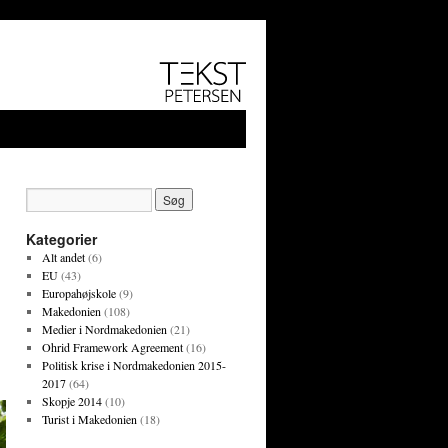
Kategorier
Alt andet
(6)
EU
(43)
Europahøjskole
(9)
Makedonien
(108)
Medier i Nordmakedonien
(21)
Ohrid Framework Agreement
(16)
Politisk krise i Nordmakedonien 2015-
2017
(64)
Skopje 2014
(10)
Turist i Makedonien
(18)