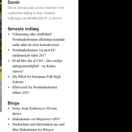
Donér
Det er fortsat gratis at læse med her. Selv
symbolske bidrag er dog særdeles
velkomne via MOBILEPAY 21281941
Seneste indlæg
Udrensning eller straffrihed?
Nordmakedoniens aflytningsskandale
endte uden de store konsekvenser
Nordmakedoniens vej mod EU-
medlemskab siden 2017
Hvad blev der af CJO – den særlige
anklagemyndighed – og Katica
Janeva?
My Effort for European Folk High
Schools
Eftersynsk fra Nordmakedonien
ultimo 2023
Blogs
Notes from Syldavia
by Florian
Bieber
Makedonien
ved Magasinet rØST
Nachrichten und Information aus und
über Makedonien
bei Pelagon