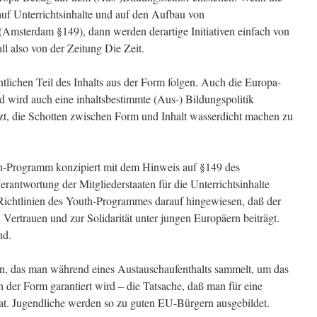
f Unterrichtsinhalte und auf den Aufbau von
Amsterdam §149), dann werden derartige Initiativen einfach von
l also von der Zeitung Die Zeit.
ntlichen Teil des Inhalts aus der Form folgen. Auch die Europa-
d wird auch eine inhaltsbestimmte (Aus-) Bildungspolitik
etzt, die Schotten zwischen Form und Inhalt wasserdicht machen zu
th-Programm konzipiert mit dem Hinweis auf §149 des
erantwortung der Mitgliederstaaten für die Unterrichtsinhalte
n Richtlinien des Youth-Programmes darauf hingewiesen, daß der
Vertrauen und zur Solidarität unter jungen Europäern beiträgt.
nd.
sen, das man während eines Austauschaufenthalts sammelt, um das
on der Form garantiert wird – die Tatsache, daß man für eine
at. Jugendliche werden so zu guten EU-Bürgern ausgebildet.