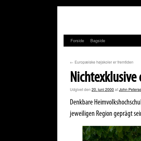
Hop
til
indhold
Forside
Bagside
←
Europæiske højskoler er fremtiden
Nichtexklusive 
Udgivet den
20. juni 2000
af
John Peters
Denkbare Heimvolkshochschulen
jeweiligen Region geprägt sei