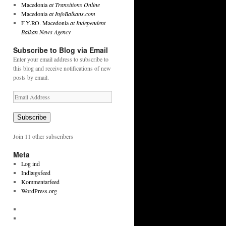
Macedonia
at Transitions Online
Macedonia
at InfoBalkans.com
F.Y.RO. Macedonia
at Independent
Balkan News Agency
Subscribe to Blog via Email
Enter your email address to subscribe to
this blog and receive notifications of new
posts by email.
Email
Address
Subscribe
Join 11 other subscribers
Meta
Log ind
Indlægsfeed
Kommentarfeed
WordPress.org
View
tekstpetersen’s
View