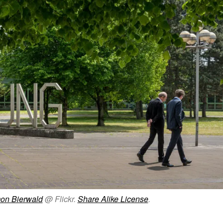
mon Bierwald
@ Flickr.
Share Alike License
.