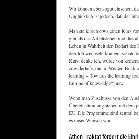
Wir können ebensogut einsehen, daß
Unglücklich ist jedoch, daß der Inha
Man stelle sich etwa einen Kurs vo
gibt als das Arbeitsleben und daß a
Leben in Wahrheit den Bedarf des K
den Job wechseln können, sobald der 
Kurs, denke ich, würde von keinem 
zuwiderliefe, die im Weißen Buch üb
learning – Towards the learning soc
Europe of knowledge“) usw.
Wenn man Zuschüsse von den Ausbil
Übereinstimmung stehen mit dem pol
EU. Die Programme sind zentral bes
es unser Wunsch war.
Athen-Traktat fördert die Ein