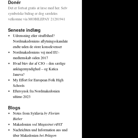
Donér
Det er fortsat gratis at læse med her. Selv
symbolske bidrag er dog særdeles
velkomne via MOBILEPAY 21281941
Seneste indlæg
Udrensning eller straffrihed?
Nordmakedoniens aflytningsskandale
endte uden de store konsekvenser
Nordmakedoniens vej mod EU-
medlemskab siden 2017
Hvad blev der af CJO – den særlige
anklagemyndighed – og Katica
Janeva?
My Effort for European Folk High
Schools
Eftersynsk fra Nordmakedonien
ultimo 2023
Blogs
Notes from Syldavia
by Florian
Bieber
Makedonien
ved Magasinet rØST
Nachrichten und Information aus und
über Makedonien
bei Pelagon