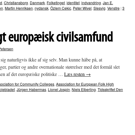
nd
,
Christiansborg
,
Danmark
,
Folketinget
,
identitet
,
indvandring
,
Jan E.
en
,
Martin Henriksen
,
nydansk
,
Özlem Cekic
,
Peter Wivel
,
Slesvig
,
Venstre
|
3
gt europæisk civilsamfund
Petersen
ig naturligvis ikke af sig selv. Man kunne håbe på, at
er, partier og andre overnationale størrelser med det formål slet
elsen af det europæiske politiske …
Læs resten
→
sociation for Community Colleges
,
Association for European Folk High
olebladet
,
Jürgen Habermas
,
Lionel Jospin
,
Niels Elberling
,
Tidsskriftet Den