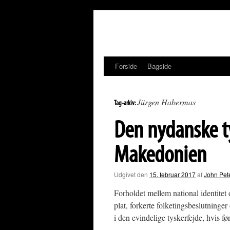
Hop
til
indhold
Forside
Bagside
Jürgen Habermas
Tag-arkiv:
Den nydanske ty
Makedonien
Udgivet den
15. februar 2017
af
John Pet
Forholdet mellem national identitet o
plat, forkerte folketingsbeslutninge
i den evindelige tyskerfejde, hvis f