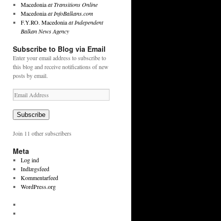
Macedonia
at Transitions Online
Macedonia
at InfoBalkans.com
F.Y.RO. Macedonia
at Independent
Balkan News Agency
Subscribe to Blog via Email
Enter your email address to subscribe to
this blog and receive notifications of new
posts by email.
Email
Address
Subscribe
Join 11 other subscribers
Meta
Log ind
Indlægsfeed
Kommentarfeed
WordPress.org
View
tekstpetersen’s
View