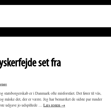
skerfejde set fra
ersen
g statsborgerskab er i Danmark ofte misforstået. Det fører til vås,
r og måske det, der er værre. Jeg har bemærket de sidste par runder
ørste udgave jo udspillede …
Læs resten
→