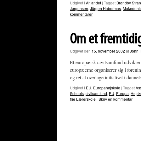
Udgivet i
Alt andet
|
Tagget
Brøndby Stra
Jørgensen
,
Jürgen Habermas
,
Makedoni
kommentarer
Om et fremtidi
Udgivet den
15. november 2002
af
John 
Et europæisk civilsamfund udvikler s
europæerne organiserer sig i forening
og ret at overtage initiativet i dann
Udgivet i
EU
,
Europahøjskole
|
Tagget
As
Schools
,
civilsamfund
,
EU
,
Europa
,
Højsk
frie Lærerskole
|
Skriv en kommentar