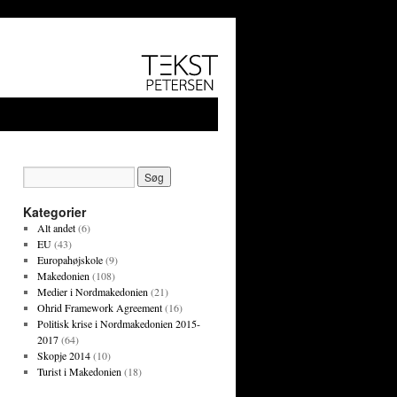
Kategorier
Alt andet
(6)
EU
(43)
Europahøjskole
(9)
Makedonien
(108)
Medier i Nordmakedonien
(21)
Ohrid Framework Agreement
(16)
Politisk krise i Nordmakedonien 2015-
2017
(64)
Skopje 2014
(10)
Turist i Makedonien
(18)